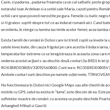
Casin, si padurea…padurea freamata ca un cal salbatic peste grop
notarului Ioan Ardelean si a sotiei sale Maria, cazuti pentru România
ochiii care spun povesti nerostite pe gura. Femeile cu batic negru t
si-ti graiesc soptit despre tot ce au indurat romanii aici. Cand bat
un mileniu, le sterge cu lumina lacrimile acelor femei; acea lumina 
Exista familii de români in Doboi care isi trimit copiii sa invete la
satele invecinate, din cauza frigului pe care acestia il indura iarn
temperaturilor extreme ce se inregistreaza in aceasta zona care mai
vederea acestei acţiuni s-au deschis două conturi (la BRD) în lei şi 
RO43BRDE080SV33092560800. Cont euro: RO35BRDE080SV3
Ambele conturi sunt deschise pe numele soției mele, TÎRNOV
Nu functioneaza in Doboi nici Google Maps sau alte chestii de ace
mobile cu GPS, satul nu exista in “lume”, este dincolo de ea. Este p
sufletelor noastre de români; cu acestea se poate deschide Poarta 
Arhangheli Mihail si Gavriil.