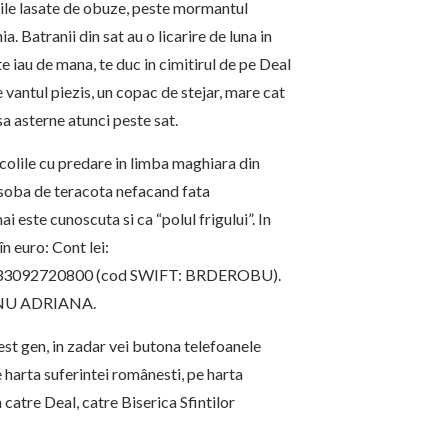
ile lasate de obuze, peste mormantul
. Batranii din sat au o licarire de luna in
e iau de mana, te duc in cimitirul de pe Deal
e vantul piezis, un copac de stejar, mare cat
sa asterne atunci peste sat.
 scolile cu predare in limba maghiara din
a, soba de teracota nefacand fata
 este cunoscuta si ca “polul frigului”. In
în euro: Cont lei:
3092720800 (cod SWIFT: BRDEROBU).
EANU ADRIANA.
st gen, in zadar vei butona telefoanele
e harta suferintei românesti, pe harta
catre Deal, catre Biserica Sfintilor