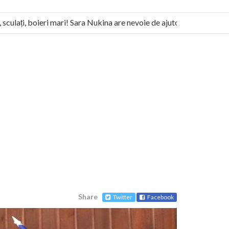
ulați, boieri mari! Sara Nukina are nevoie de ajutorul nostru!
ilitează pentru federalizarea României
Share
Twitter
Facebook