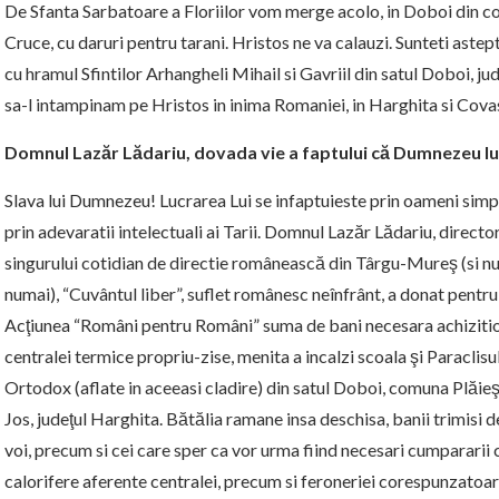
De Sfanta Sarbatoare a Floriilor vom merge acolo, in Doboi din com
Cruce, cu daruri pentru tarani. Hristos ne va calauzi. Sunteti asteptat
cu hramul Sfintilor Arhangheli Mihail si Gavriil din satul Doboi, jude
sa-l intampinam pe Hristos in inima Romaniei, in Harghita si Cova
Domnul Lazăr Lădariu, dovada vie a faptului că Dumnezeu l
Slava lui Dumnezeu! Lucrarea Lui se infaptuieste prin oameni simpli
prin adevaratii intelectuali ai Tarii. Domnul Lazăr Lădariu, directo
singurului cotidian de directie românească din Târgu-Mureş (si n
numai), “Cuvântul liber”, suflet românesc neînfrânt, a donat pentru
Acţiunea “Români pentru Români” suma de bani necesara achizitio
centralei termice propriu-zise, menita a incalzi scoala şi Paraclisu
Ortodox (aflate in aceeasi cladire) din satul Doboi, comuna Plăieş
Jos, judeţul Harghita. Bătălia ramane insa deschisa, banii trimisi d
voi, precum si cei care sper ca vor urma fiind necesari cumpararii 
calorifere aferente centralei, precum si feroneriei corespunzatoar