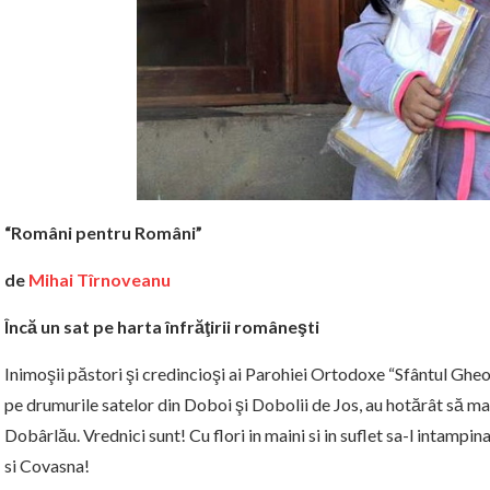
“Români pentru Români”
de
Mihai Tîrnoveanu
Încă un sat pe harta înfrăţirii româneşti
Inimoşii păstori şi credincioşi ai Parohiei Ortodoxe “Sfântul Gheo
pe drumurile satelor din Doboi şi Dobolii de Jos, au hotărât să ma
Dobârlău. Vrednici sunt! Cu flori in maini si in suflet sa-l intamp
si Covasna!