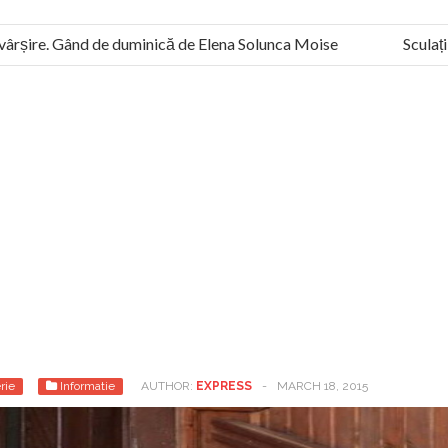
șire. Gând de duminică de Elena Solunca Moise
Sculați, sc
nii sunt slavi, nu latini”. Fostul agent ceaușist de la Humanitas m
rie
Informatie
AUTHOR:
EXPRESS
-
MARCH 18, 2015