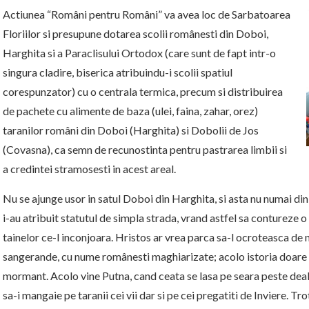
Actiunea “Români pentru Români” va avea loc de Sarbatoarea
Flo
riilor si presupune dotarea scolii românesti din Doboi,
Harghita si a Paraclisului Ortodox (care sunt de fapt intr-o
singura cladire, biserica atribuindu-i scolii spatiul
corespunzator) cu o centrala termica, precum si distribuirea
de pachete cu alimente de baza (ulei, faina, zahar, orez)
taranilor români din Doboi (Harghita) si Dobolii de Jos
(Covasna), ca semn de recunostinta pentru pastrarea limbii si
a credintei stramosesti in acest areal.
Nu se ajunge usor in satul Doboi din Harghita, si asta nu numai di
i-au atribuit statutul de simpla strada, vrand astfel sa contureze o
tainelor ce-l inconjoara. Hristos ar vrea parca sa-l ocroteasca de n
sangerande, cu nume românesti maghiarizate; acolo istoria doare si
mormant. Acolo vine Putna, cand ceata se lasa pe seara peste deal
sa-i mangaie pe taranii cei vii dar si pe cei pregatiti de Inviere. 