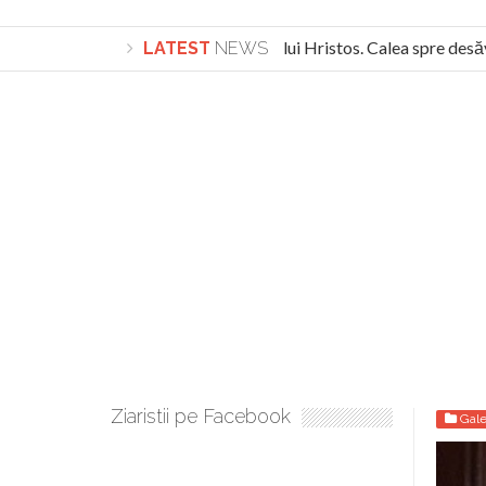
Lepădarea de sine și urmarea lui Hristos. Calea spre desăvâr
LATEST
NEWS
Turnătorul DIE Lucian Boia înjură din nou poporul român: “româ
Ziaristii pe Facebook
Gale