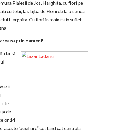
una Plaiesii de Jos, Harghita, cu flori pe
i cu totii, la slujba de Florii de la biserica
tul Harghita. Cu flori in maini si in suflet
sna!
ucrează prin oameni!
, dar si
rul
u
narii
l
ii de
eja de
celor 14
e, aceste “auxiliare” costand cat centrala