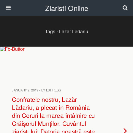
Ziaristi Online
Tags › Lazar Ladariu
JANUARY 2, 2019 • BY EXPRESS
Confratele nostru, Lazăr
Lădariu, a plecat în România
din Ceruri la marea întâlnire cu
Crăișorul Munților. Cuvântul
ziaristului: Datoria noastră este