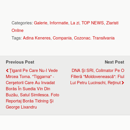
Categories:
Galerie
,
Informatie
,
La zi
,
TOP NEWS
,
Ziaristi
Online
Tags:
Adina Keneres
,
Compania
,
Cozonac. Transilvania
Previous Post
Next Post
Ţiganii Pe Care Nu-I Vede
DNA Şi SRI, Colimator Pe O
Mircea Toma. "Tiggarna" -
Filieră "moldovenească": Fiul
Cerşetorii Care Au Invadat
Lui Petru Lucinschi, Reţinut
Borås În Suedia Vin Din
Buzău, Satul Similesca. Foto
Reportaj Borås Tidning Şi
George Lixandru