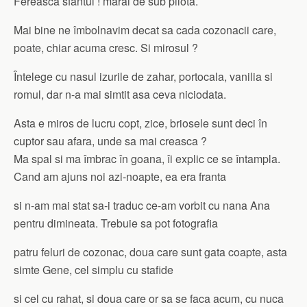
Fereasca sfantul ! marai de sub pilota.
Mai bine ne îmbolnavim decat sa cada cozonacii care,
poate, chiar acuma cresc. Si mirosul ?
Întelege cu nasul izurile de zahar, portocala, vanilia si
romul, dar n-a mai simtit asa ceva niciodata.
Asta e miros de lucru copt, zice, briosele sunt deci în
cuptor sau afara, unde sa mai creasca ?
Ma spal si ma îmbrac în goana, îi explic ce se întampla.
Cand am ajuns noi azi-noapte, ea era franta
si n-am mai stat sa-i traduc ce-am vorbit cu nana Ana
pentru dimineata. Trebuie sa pot fotografia
patru feluri de cozonac, doua care sunt gata coapte, asta
simte Gene, cel simplu cu stafide
si cel cu rahat, si doua care or sa se faca acum, cu nuca