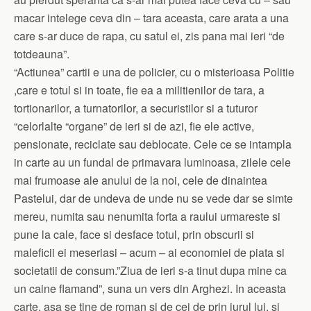
macar intelege ceva din – tara aceasta, care arata a una
care s-ar duce de rapa, cu satul ei, zis pana mai ieri “de
totdeauna”.
“Actiunea” cartii e una de policier, cu o misterioasa Politie
,care e totul si in toate, fie ea a militienilor de tara, a
tortionarilor, a turnatorilor, a securistilor si a tuturor
“celorlalte “organe” de ieri si de azi, fie ele active,
pensionate, reciclate sau deblocate. Cele ce se intampla
in carte au un fundal de primavara luminoasa, zilele cele
mai frumoase ale anului de la noi, cele de dinaintea
Pastelui, dar de undeva de unde nu se vede dar se simte
mereu, numita sau nenumita forta a raului urmareste si
pune la cale, face si desface totul, prin obscurii si
maleficii ei meseriasi – acum – ai economiei de piata si
societatii de consum.”Ziua de ieri s-a tinut dupa mine ca
un caine flamand”, suna un vers din Arghezi. In aceasta
carte, asa se tine de roman si de cei de prin jurul lui, si