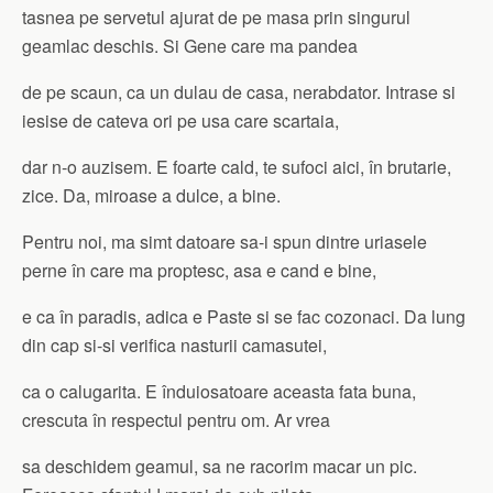
tasnea pe servetul ajurat de pe masa prin singurul
geamlac deschis. Si Gene care ma pandea
de pe scaun, ca un dulau de casa, nerabdator. Intrase si
iesise de cateva ori pe usa care scartaia,
dar n-o auzisem. E foarte cald, te sufoci aici, în brutarie,
zice. Da, miroase a dulce, a bine.
Pentru noi, ma simt datoare sa-i spun dintre uriasele
perne în care ma proptesc, asa e cand e bine,
e ca în paradis, adica e Paste si se fac cozonaci. Da lung
din cap si-si verifica nasturii camasutei,
ca o calugarita. E înduiosatoare aceasta fata buna,
crescuta în respectul pentru om. Ar vrea
sa deschidem geamul, sa ne racorim macar un pic.