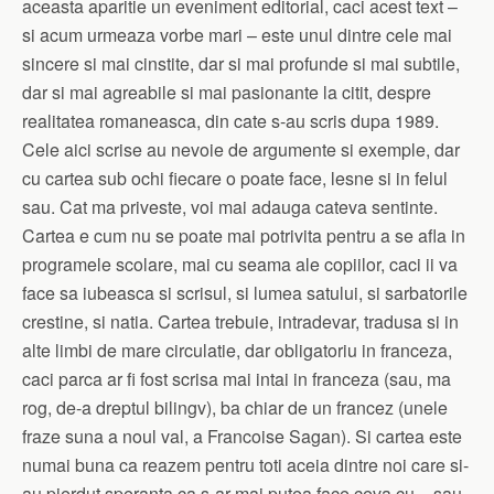
aceasta aparitie un eveniment editorial, caci acest text –
si acum urmeaza vorbe mari – este unul dintre cele mai
sincere si mai cinstite, dar si mai profunde si mai subtile,
dar si mai agreabile si mai pasionante la citit, despre
realitatea romaneasca, din cate s-au scris dupa 1989.
Cele aici scrise au nevoie de argumente si exemple, dar
cu cartea sub ochi fiecare o poate face, lesne si in felul
sau. Cat ma priveste, voi mai adauga cateva sentinte.
Cartea e cum nu se poate mai potrivita pentru a se afla in
programele scolare, mai cu seama ale copiilor, caci ii va
face sa iubeasca si scrisul, si lumea satului, si sarbatorile
crestine, si natia. Cartea trebuie, intradevar, tradusa si in
alte limbi de mare circulatie, dar obligatoriu in franceza,
caci parca ar fi fost scrisa mai intai in franceza (sau, ma
rog, de-a dreptul bilingv), ba chiar de un francez (unele
fraze suna a noul val, a Francoise Sagan). Si cartea este
numai buna ca reazem pentru toti aceia dintre noi care si-
au pierdut speranta ca s-ar mai putea face ceva cu – sau