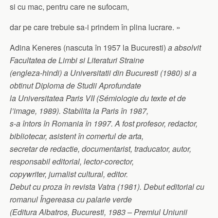
si cu mac, pentru care ne sufocam,
dar pe care trebuie sa-i prindem în plina lucrare. »
Adina Keneres (nascuta în 1957 la Bucuresti)
a absolvit
Facultatea de Limbi si Literaturi Straine
(engleza-hindi) a Universitatii din Bucuresti (1980) si a
obtinut Diploma de Studii Aprofundate
la Universitatea Paris VII (Sémiologie du texte et de
l’image, 1989). Stabilita la Paris în 1987,
s-a întors în Romania în 1997. A fost profesor, redactor,
bibliotecar, asistent în comertul de arta,
secretar de redactie, documentarist, traducator, autor,
responsabil editorial, lector-corector,
copywriter, jurnalist cultural, editor.
Debut cu proza în revista Vatra (1981). Debut editorial cu
romanul Îngereasa cu palarie verde
(Editura Albatros, Bucuresti, 1983 – Premiul Uniunii