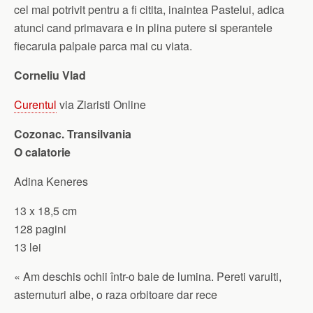
cel mai potrivit pentru a fi citita, inaintea Pastelui, adica
atunci cand primavara e in plina putere si sperantele
fiecaruia palpaie parca mai cu viata.
Corneliu Vlad
Curentul
via Ziaristi Online
Cozonac. Transilvania
O calatorie
Adina Keneres
13 x 18,5 cm
128 pagini
13 lei
« Am deschis ochii într-o baie de lumina. Pereti varuiti,
asternuturi albe, o raza orbitoare dar rece