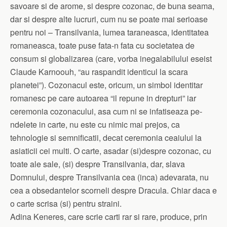
savoare si de arome, si despre cozonac, de buna seama,
dar si despre alte lucruri, cum nu se poate mai serioase
pentru noi – Transilvania, lumea taraneasca, identitatea
romaneasca, toate puse fata-n fata cu societatea de
consum si globalizarea (care, vorba inegalabilului eseist
Claude Karnoouh, “au raspandit identicul la scara
planetei”). Cozonacul este, oricum, un simbol identitar
romanesc pe care autoarea “il repune in drepturi” iar
ceremonia cozonacului, asa cum ni se infatiseaza pe-
ndelete in carte, nu este cu nimic mai prejos, ca
tehnologie si semnificatii, decat ceremonia ceaiului la
asiaticii cei multi. O carte, asadar (si)despre cozonac, cu
toate ale sale, (si) despre Transilvania, dar, slava
Domnului, despre Transilvania cea (inca) adevarata, nu
cea a obsedantelor scorneli despre Dracula. Chiar daca e
o carte scrisa (si) pentru straini.
Adina Keneres, care scrie carti rar si rare, produce, prin