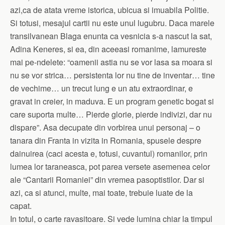
azi,ca de atata vreme istorica, ubicua si imuabila Politie.
Si totusi, mesajul cartii nu este unul lugubru. Daca marele
transilvanean Blaga enunta ca vesnicia s-a nascut la sat,
Adina Keneres, si ea, din aceeasi romanime, lamureste
mai pe-ndelete: “oamenii astia nu se vor lasa sa moara si
nu se vor strica… persistenta lor nu tine de inventar… tine
de vechime… un trecut lung e un atu extraordinar, e
gravat in creier, in maduva. E un program genetic bogat si
care suporta multe… Pierde glorie, pierde indivizi, dar nu
dispare”. Asa decupate din vorbirea unui personaj – o
tanara din Franta in vizita in Romania, spusele despre
dainuirea (caci acesta e, totusi, cuvantul) romanilor, prin
lumea lor taraneasca, pot parea versete asemenea celor
ale “Cantarii Romaniei” din vremea pasoptistilor. Dar si
azi, ca si atunci, multe, mai toate, trebuie luate de la
capat.
In totul, o carte ravasitoare. Si vede lumina chiar la timpul