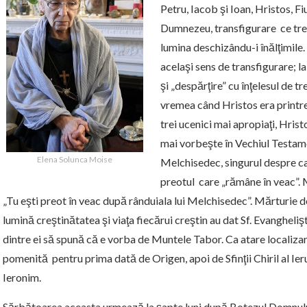
Petru, Iacob şi Ioan, Hristos, Fiu
Dumnezeu, transfigurare ce trec
lumina deschizându-i înălţimile.
acelaşi sens de transfigurare; 
şi „despărţire” cu înţelesul de tr
vremea când Hristos era printre
trei ucenici mai apropiaţi, Hris
mai vorbeşte în Vechiul Testame
Elena Solunca Moise
Melchisedec, singurul despre ca
preotul care „rămâne în veac”. 
„Tu eşti preot în veac după rânduiala lui Melchisedec”. Mărturie 
lumină creştinătatea şi viaţa fiecărui creştin au dat Sf. Evangheliş
dintre ei să spună că e vorba de Muntele Tabor. Ca atare localizar
pomenită pentru prima dată de Origen, apoi de Sfinţii Chiril al Ierus
Ieronim.
Sărbătoarea aceasta urmează la şapte luni după Botezul Domnulu