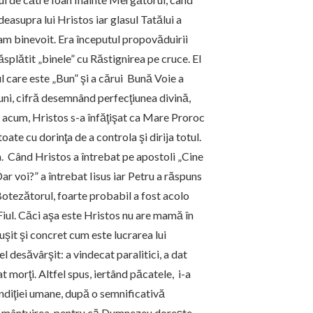
easupra lui Hristos iar glasul Tatălui a
 am binevoit. Era începutul propovăduirii
 răsplătit „binele” cu Răstignirea pe cruce. El
ul care este „Bun” şi a cărui Bună Voie a
uni, cifră desemnând perfecţiunea divină,
 acum, Hristos s-a înfăţişat ca Mare Proroc
oate cu dorinţa de a controla şi dirija totul.
m. Când Hristos a întrebat pe apostoli „Cine
Dar voi?” a întrebat Iisus iar Petru a răspuns
 Botezătorul, foarte probabil a fost acolo
iul. Căci aşa este Hristos nu are mamă în
uşit şi concret cum este lucrarea lui
l desăvârşit: a vindecat paralitici, a dat
iat morţi. Altfel spus, iertând păcatele, i-a
ondiţiei umane, după o semnificativă
rat mântuirea, pentru că Dumnezeu doreşte