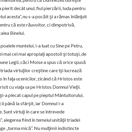
pierit decât unul, fiul pierzării, Iuda pentru
tul acesta”, nu s-a pocăit şi a rămas înlănţuit
entru că este răuvoitor, ci dimpotrivă,
calea Binelui.
poalele muntelui, i-a luat cu Sine pe Petru,
ei mai cei mai apropiaţi apostoli şi totuşi, de
upune Legii, căci Moise a spus că orice spusă
riada virtuţilor creştine care îşi lucrează
 în faţa ucenicilor, zicând că Hristos este
risit cu viaţa sa pe Hristos Domnul Vieţii.
şi-a plecat capul pe pieptul Mântuitorului,
ii până la sfârşit, iar Domnul i-a
 Sunt virtuţi în care se întrevede
, alegerea fiind în temeiul unităţii triadei
lege „turma mică”. Nu mulţimii indistincte