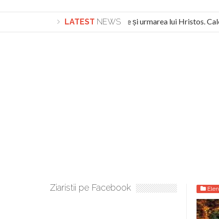
Lepădarea de sine și urmarea lui Hristos. Calea
LATEST
NEWS
Turnătorul DIE Lucian Boia înjură din nou poporul
Ziaristii pe Facebook
Elen