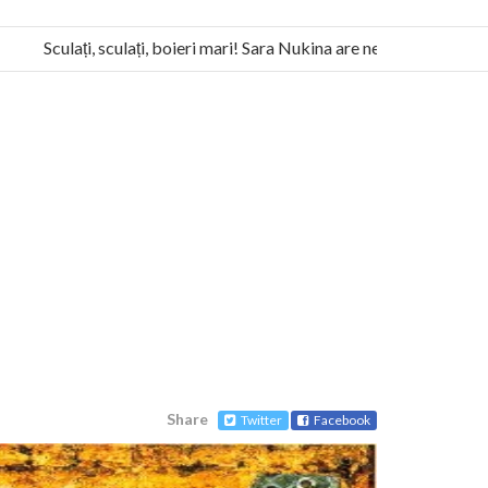
Sculați, sculați, boieri mari! Sara Nukina are nevoie de ajutorul no
a Humanitas militează pentru federalizarea României
Share
Twitter
Facebook