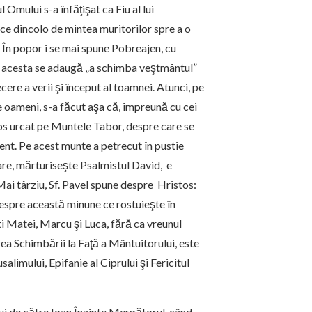
l Omului s-a înfăţişat ca Fiu al lui
e dincolo de mintea muritorilor spre a o
 În popor i se mai spune Pobreajen, cu
la acesta se adaugă „a schimba veştmântul”
ecere a verii şi început al toamnei. Atunci, pe
 oameni, s-a făcut aşa că, împreună cu cei
tos urcat pe Muntele Tabor, despre care se
nt. Pe acest munte a petrecut în pustie
re, mărturiseşte Psalmistul David, e
Mai târziu, Sf. Pavel spune despre Hristos:
despre această minune ce rostuieşte în
ti Matei, Marcu şi Luca, fără ca vreunul
ea Schimbării la Faţă a Mântuitorului, este
alimului, Epifanie al Ciprului şi Fericitul
i de către Ioan Înainte Mergătorul, când