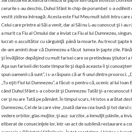
cerurile s-au deschis, Duhul Sfânt în chip de porumbel s-a odihnit d
vestit zidirea întreagă: Acesta este Fiul Meu mult iubit întru care
Celui care printre ai Săi a venit, dar ai Săi nu L-au cunoscut şi i-au
a murit ca Fiu al Omului dar a înviat ca Fiu al lui Dumnezeu, singur
lucrat-o ascultător cu sârguinţă până la moarte. Au trecut şapte l
de-am aminti doar că Dumnezeu a făcut lumea în şapte zile. Până
şi Învăţător depăşind cu mult farisei care se pretindeau ştiutori a t
Aşa sun fariseii din toate timpurile şi după aceasta îi şi cunoaşte
spun oamenii că sunt”, i s-a răspuns că ar fi unul dintre prooroci. „
„Tu eşti Fiul lui Dumnezeu”, a făcut-o pentru că, ucenic al lui Ioan
când Duhul Sfânt s-a coborât şi Dumnezeu Tatăl şi-a recunoscut F
cer şi nu are Tată pe pământ. În timpul scurs, Hristos a arătat desl
Dumnezeu, Cel de la care vine „toată darea cea bună şi tot darul ce
vedere orbilor, glas muţilor, şi auz surzilor, a înmulţit pâinile, a înv
eliberat de consecinţele lor, într-un act de sublimă restaurare a c
expresie a Părintelui Stăniloaie. În tot acest timp, Hristos a luc