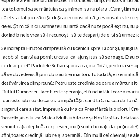
„ca tot omul să se mântuiască şi nimeni să nu piară”. Cum ştim nu a 
că el s-a dat pierzării şi, deşi a recunoscut că „nevinovat este drep
de el. Ştim că nici Dumnezeu nu iartă dacă nu te pocăieşti tu, nu p
dorind binele vrea să-l recunoşti, să te desparţi de el şi să urmezi 
Se îndrepta Hristos dimpreună cu ucenicii spre Tabor şi, ajunşi la 
Iacob şi Ioan şi au pornit urcuşul ca, ajunşi sus, să se roage. Erau c
ce doar pe ei? Părintele Sofian spunea că, mai întâi, pentru a se s
să se dovedească prin doi sau trei martori. Totodată, ei semnifică t
desăvârşirea dimpreună: Petru este credinţa pe care a mărturisit-o
Fiul lui Dumnezeu. Iacob este speranţa, el fiind întâiul care a mărtu
Ioan este iubirea de care s-a împărtăşit când la Cina cea de Taină 
singurul care a stat, împreună cu Maica Preasfântă la piciorul Cruc
încredinţat-o lui ca Maică Mult-iubitoare şi Nesfârşit-răbdătoare.
semnificaţia deplină a expresiei „mulţi sunt chemaţi, dar puţini aleşi”
sfinţitoare: credinţă, iubire şi speranţă. Din mulţi cei chemaţi se a