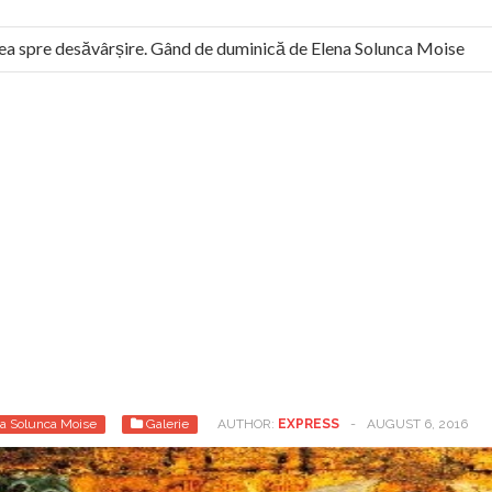
 spre desăvârșire. Gând de duminică de Elena Solunca Moise
 român: “românii sunt slavi, nu latini”. Fostul agent ceaușist de l
a Solunca Moise
Galerie
AUTHOR:
EXPRESS
-
AUGUST 6, 2016