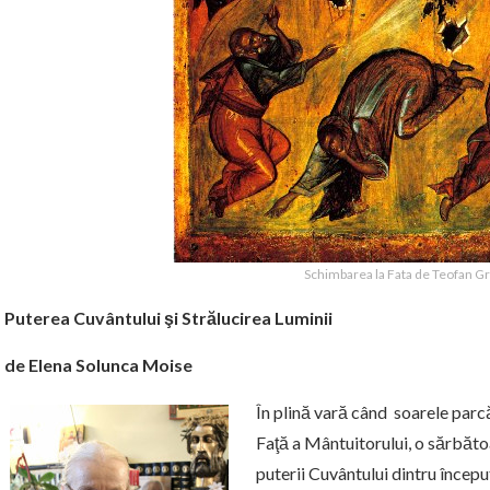
Schimbarea la Fata de Teofan G
Puterea Cuvântului şi Strălucirea Luminii
de Elena Solunca Moise
În plină vară când soarele parcă
Faţă a Mântuitorului, o sărbătoa
puterii Cuvântului dintru început