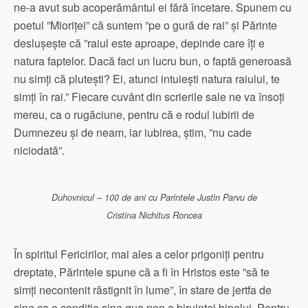
ne-a avut sub acoperământul ei fără încetare. Spunem cu
poetul ”Mioriței” că suntem ”pe o gură de rai” și Părinte
deslușește că ”raiul este aproape, depinde care îți e
natura faptelor. Dacă faci un lucru bun, o faptă generoasă
nu simți că plutești? Ei, atunci intuiești natura raiului, te
simți în rai.” Fiecare cuvânt din scrierile sale ne va însoți
mereu, ca o rugăciune, pentru că e rodul iubirii de
Dumnezeu și de neam, iar iubirea, știm, ”nu cade
niciodată”.
Duhovnicul – 100 de ani cu Parintele Justin Parvu de
Cristina Nichitus Roncea
În spiritul Fericirilor, mai ales a celor prigoniți pentru
dreptate, Părintele spune că a fi în Hristos este ”să te
simți necontenit răstignit în lume”, în stare de jertfa de
sine ca o condiție sine qua non a biruinței binelui. Pentru