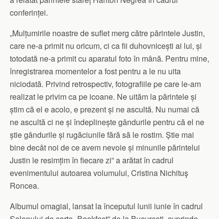
conferinței.
„Mulțumirile noastre de suflet merg către părintele Justin,
care ne-a primit nu oricum, ci ca fii duhovnicești ai lui, și
totodată ne-a primit cu aparatul foto în mână. Pentru mine,
înregistrarea momentelor a fost pentru a le nu uita
niciodată. Privind retrospectiv, fotografiile pe care le-am
realizat le privim ca pe icoane. Ne uităm la părintele și
știm că el e acolo, e prezent și ne ascultă. Nu numai că
ne ascultă ci ne și îndeplinește gândurile pentru că el ne
știe gândurile și rugăciunile fără să le rostim. Știe mai
bine decât noi de ce avem nevoie și minunile părintelui
Justin le resimțim în fiecare zi” a arătat în cadrul
evenimentului autoarea volumului, Cristina Nichituş
Roncea.
Albumul omagial, lansat la începutul lunii iunie în cadrul
Salonului de carte „Bookfest” de la București, cuprinde,