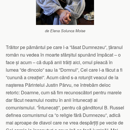
de Elena Solunca Moise
Trăitor pe pământul pe care l-a ”lăsat Dumnezeu”, țăranul
român nu vedea în moarte sfârșitul spunând împăcat – o
face și acum – că după anii trăiți aici, omul pleacă în
lumea ”de dincolo” sau la ”Domnul”, Cel care l-a făcut a fi
”cunună a creației”. Acum când s-a rotunjit veacul de la
nașterea Părintelui Justin Pârvu, ne întrebăm deloc
retoric: Doamne, cum să fim recunoscători pentru marele
dar făcut neamului nostru în anii întunecați ai
comunismului. ”Întunecați”, pentru că gânditorul B. Russel
definea comunismul ca ”o religie fără Dumnezeu”, adică
mai aproape de diavol care ne vrea despărțiți pe vecie de