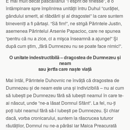
E mai mult decât pascalianul ”l’esprit de finesse”, e o
întâmpinare spre împlinirea unității întru Duhul ”curăției,
gândului smerit, al răbdării și al dragostei” la care suntem
bineveniți a fi părtași. “Să fim!”, ne strigă Părintele Justin,
asemenea Părintelui Arsenie Papacioc, care ne spunea
“pentru că nu a zice, ci a mişca înseamnă a ajunge!” Şi
după cum ştim, „fără Dumnezeu nu se poate face nimic!”.
O unitate indestructibilă – dragostea de Dumnezeu și
neam
sau jertfa care naște viață
Mai întâi, Părintele Duhovnic ne învăță că dragostea de
Dumnezeu și de neam este una și indivizibilă – nu ai cum
să iubești pe Dumnezeu fără să iubești neamul în care te-
ai născut, unde ”ne-a lăsat Domnul Sfânt”. La fel, nu-ți
poți iubi neamul fără să-l iubești pe Dumnezeu. Și chiar
dacă, vorba cronicarului, suntem la răscrucea tuturor
răutăților, Domnul nu ne-a părăsi iar Maica Preacurată