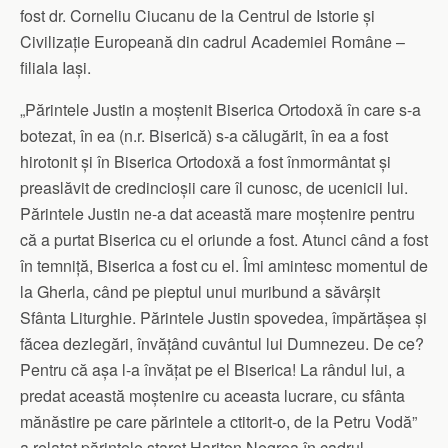
fost dr. Corneliu Ciucanu de la Centrul de Istorie și
Civilizație Europeană din cadrul Academiei Române –
filiala Iași.
„Părintele Justin a moștenit Biserica Ortodoxă în care s-a
botezat, în ea (n.r. Biserică) s-a călugărit, în ea a fost
hirotonit și în Biserica Ortodoxă a fost înmormântat și
preaslăvit de credincioșii care îl cunosc, de ucenicii lui.
Părintele Justin ne-a dat această mare moștenire pentru
că a purtat Biserica cu el oriunde a fost. Atunci când a fost
în temniță, Biserica a fost cu el. Îmi amintesc momentul de
la Gherla, când pe pieptul unui muribund a săvârșit
Sfânta Liturghie. Părintele Justin spovedea, împărtășea și
făcea dezlegări, învățând cuvântul lui Dumnezeu. De ce?
Pentru că așa l-a învățat pe el Biserica! La rândul lui, a
predat această moștenire cu aceasta lucrare, cu sfânta
mănăstire pe care părintele a ctitorit-o, de la Petru Vodă”
a relatat părintele stareț Hariton Negrea în cadrul