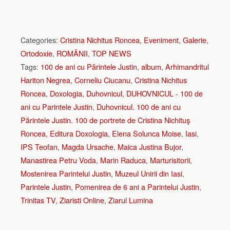
Categories:
Cristina Nichitus Roncea
,
Eveniment
,
Galerie
,
Ortodoxie
,
ROMÂNII
,
TOP NEWS
Tags:
100 de ani cu Părintele Justin
,
album
,
Arhimandritul
Hariton Negrea
,
Corneliu Ciucanu
,
Cristina Nichitus
Roncea
,
Doxologia
,
Duhovnicul
,
DUHOVNICUL - 100 de
ani cu Parintele Justin
,
Duhovnicul. 100 de ani cu
Părintele Justin. 100 de portrete de Cristina Nichituş
Roncea
,
Editura Doxologia
,
Elena Solunca Moise
,
Iasi
,
IPS Teofan
,
Magda Ursache
,
Maica Justina Bujor
,
Manastirea Petru Voda
,
Marin Raduca
,
Marturisitorii
,
Mostenirea Parintelui Justin
,
Muzeul Unirii din Iasi
,
Parintele Justin
,
Pomenirea de 6 ani a Parintelui Justin
,
Trinitas TV
,
Ziaristi Online
,
Ziarul Lumina