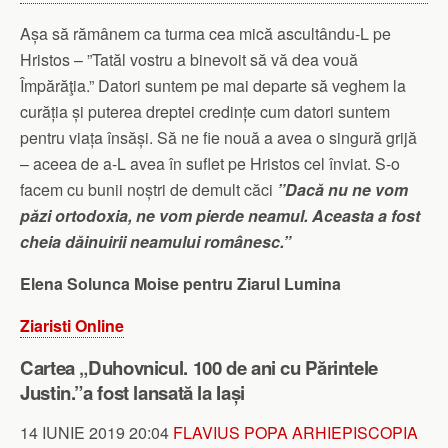
Așa să rămânem ca turma cea mică ascultându-L pe
Hristos – ”Tatăl vostru a binevoit să vă dea vouă
Împărăţia.” Datori suntem pe mai departe să veghem la
curăția și puterea dreptei credințe cum datori suntem
pentru viața însăși. Să ne fie nouă a avea o singură grijă
– aceea de a-L avea în suflet pe Hristos cel înviat. S-o
facem cu bunii noștri de demult căci
”Dacă nu ne vom
păzi ortodoxia, ne vom pierde neamul. Aceasta a fost
cheia dăinuirii neamului românesc.”
Elena Solunca Moise pentru Ziarul Lumina
Ziaristi Online
Cartea „Duhovnicul. 100 de ani cu Părintele
Justin.”a fost lansată la Iași
14 IUNIE 2019 20:04
FLAVIUS POPA
ARHIEPISCOPIA