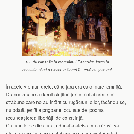
100 de lumănări la mormântul Părintelui Justin la
ceasurile când a plecat la Ceruri în urmă cu şase ani
În acele vremuri grele, când țara era ca o mare temniță,
Dumnezeu ne-a dăruit slujitori jertfelnici ai credinței
străbune care ne-au întărit cu rugăciunile lor, făcându-se,
nu odată, jertfă a prigoanei ocultate de ipocrita
recunoașterea libertății de conștiință.
Cu funcție de dictatură, educația ateistă nu a reușit să
distrugă credința neamului pentru că am avut Păstori