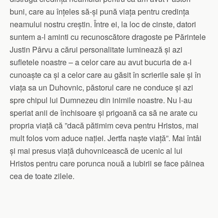
buni, care au înțeles să-și pună viața pentru credința
neamului nostru creștin. Între ei, la loc de cinste, datori
suntem a-l aminti cu recunoscătore dragoste pe Părintele
Justin Pârvu a cărui personalitate luminează și azi
sufletele noastre – a celor care au avut bucuria de a-l
cunoaște ca și a celor care au găsit în scrierile sale și în
viața sa un Duhovnic, păstorul care ne conduce și azi
spre chipul lui Dumnezeu din inimile noastre. Nu l-au
speriat anii de închisoare și prigoană ca să ne arate cu
propria viață că ”dacă pătimim ceva pentru Hristos, mai
mult folos vom aduce nației. Jertfa naște viață”. Mai întâi
și mai presus viață duhovnicească de ucenic al lui
Hristos pentru care porunca nouă a iubirii se face pâinea
cea de toate zilele.