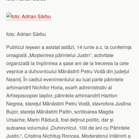
foto: Adrian Sârbu
Publicul ieșean a asistat astăzi, 14 iunie a.c. la conferința
omagială „Moștenirea părintelui Justin”, activitate
organizată la împlinirea a șase ani de la trecerea la cele
veșnice a duhovnicului Mănăstirii Petru Vodă din județul
Neamț. În cadrul evenimentului au luat parte părintele
arhimandrit Nichifor Horia, exarh administrativ al
Arhiepiscopiei Iașilor, părintele arhimandrit Hariton
Negrea, starețul Mănăstirii Petru Vodă, stavrofora Justina
Bujor, stareța Mănăstirii Paltin, scriitoarea Magda
Ursache, Marin Răducă, fost deținut politic, dar și
autoarea volumului „Duhovnicul. 100 de ani cu Părintele
Justin.”, Cristina Nichituş Roncea. Moderatorul întâlnirii a