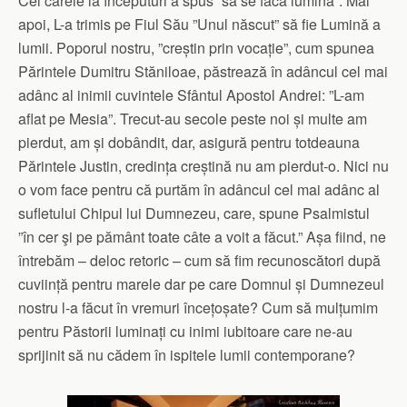
Cel carele la începuturi a spus ”să se facă lumină”. Mai
apoi, L-a trimis pe Fiul Său ”Unul născut” să fie Lumină a
lumii. Poporul nostru, ”creștin prin vocație”, cum spunea
Părintele Dumitru Stăniloae, păstrează în adâncul cel mai
adânc al inimii cuvintele Sfântul Apostol Andrei: ”L-am
aflat pe Mesia”. Trecut-au secole peste noi și multe am
pierdut, am și dobândit, dar, asigură pentru totdeauna
Părintele Justin, credința creștină nu am pierdut-o. Nici nu
o vom face pentru că purtăm în adâncul cel mai adânc al
sufletului Chipul lui Dumnezeu, care, spune Psalmistul
”în cer şi pe pământ toate câte a voit a făcut.” Așa fiind, ne
întrebăm – deloc retoric – cum să fim recunoscători după
cuviință pentru marele dar pe care Domnul și Dumnezeul
nostru l-a făcut în vremuri încețoșate? Cum să mulțumim
pentru Păstorii luminați cu inimi iubitoare care ne-au
sprijinit să nu cădem în ispitele lumii contemporane?