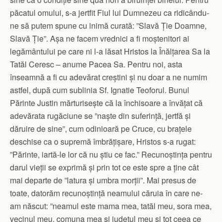
păcatul omului, s-a jertfit Fiul lui Dumnezeu ca ridicându-
ne să putem spune cu inimă curată: ”Slavă Ție Doamne,
Slavă Ție”. Așa ne facem vrednici a fi moștenitori ai
legământului pe care ni l-a lăsat Hristos la Înălțarea Sa la
Tatăl Ceresc – anume Pacea Sa. Pentru noi, asta
înseamnă a fi cu adevărat creștini și nu doar a ne numim
astfel, după cum sublinia Sf. Ignatie Teoforul. Bunul
Părinte Justin mărturisește că la închisoare a învățat că
adevărata rugăciune se ”naște din suferință, jertfă și
dăruire de sine”, cum odinioară pe Cruce, cu brațele
deschise ca o supremă îmbrățișare, Hristos s-a rugat:
”Părinte, iartă-le lor că nu știu ce fac.” Recunoștința pentru
darul vieții se exprimă și prin tot ce este spre a ține cât
mai departe de ”latura și umbra morții”. Mai presus de
toate, datorăm recunoștință neamului căruia în care ne-
am născut: ”neamul este mama mea, tatăl meu, sora mea,
vecinul meu, comuna mea și județul meu și tot ceea ce