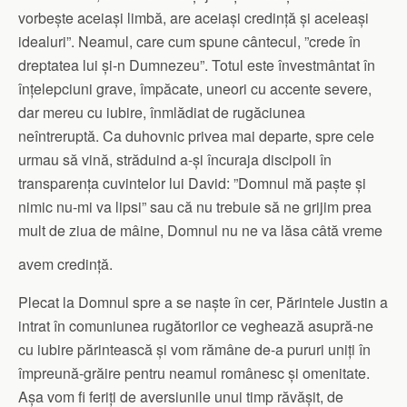
vorbește aceiași limbă, are aceiași credință și aceleași
idealuri”. Neamul, care cum spune cântecul, ”crede în
dreptatea lui și-n Dumnezeu”. Totul este învestmântat în
înțelepciuni grave, împăcate, uneori cu accente severe,
dar mereu cu iubire, înmlădiat de rugăciunea
neîntreruptă. Ca duhovnic privea mai departe, spre cele
urmau să vină, străduind a-și încuraja discipoli în
transparența cuvintelor lui David: ”Domnul mă paște și
nimic nu-mi va lipsi” sau că nu trebuie să ne grijim prea
mult de ziua de mâine, Domnul nu ne va lăsa câtă vreme
avem credință.
Plecat la Domnul spre a se naște în cer, Părintele Justin a
intrat în comuniunea rugătorilor ce veghează asupră-ne
cu iubire părintească și vom rămâne de-a pururi uniți în
împreună-grăire pentru neamul românesc și omenitate.
Așa vom fi feriți de aversiunile unui timp răvășit, de