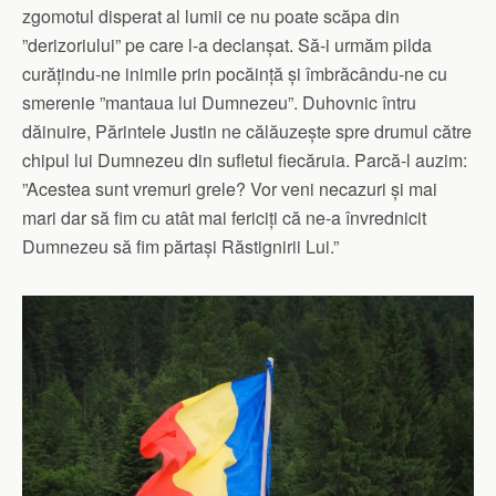
zgomotul disperat al lumii ce nu poate scăpa din
”derizoriului” pe care l-a declanșat. Să-i urmăm pilda
curățindu-ne inimile prin pocăință și îmbrăcându-ne cu
smerenie ”mantaua lui Dumnezeu”. Duhovnic întru
dăinuire, Părintele Justin ne călăuzește spre drumul către
chipul lui Dumnezeu din sufletul fiecăruia. Parcă-l auzim:
”Acestea sunt vremuri grele? Vor veni necazuri și mai
mari dar să fim cu atât mai fericiți că ne-a învrednicit
Dumnezeu să fim părtași Răstignirii Lui.”