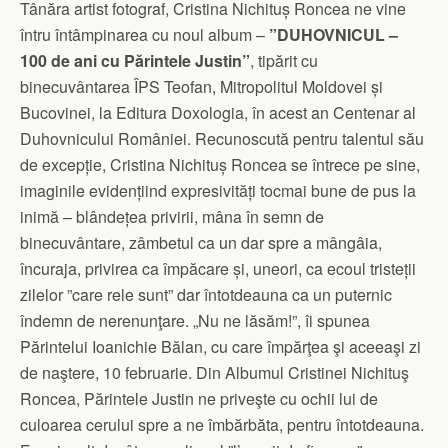
Tânăra artist fotograf, Cristina Nichituș Roncea ne vine
întru întâmpinarea cu noul album –
”DUHOVNICUL –
100 de ani cu Părintele Justin”
, tipărit cu
binecuvântarea ÎPS Teofan, Mitropolitul Moldovei și
Bucovinei, la Editura Doxologia, în acest an Centenar al
Duhovnicului României. Recunoscută pentru talentul său
de excepție, Cristina Nichituș Roncea se întrece pe sine,
imaginile evidențiind expresivități tocmai bune de pus la
inimă – blândețea privirii, mâna în semn de
binecuvântare, zâmbetul ca un dar spre a mângâia,
încuraja, privirea ca împăcare și, uneori, ca ecoul tristeții
zilelor ”care rele sunt” dar întotdeauna ca un puternic
îndemn de nerenunţare. „Nu ne lăsăm!”, îi spunea
Părintelui Ioanichie Bălan, cu care împărţea şi aceeaşi zi
de naştere, 10 februarie. Din Albumul Cristinei Nichituş
Roncea, Părintele Justin ne priveşte cu ochii lui de
culoarea cerului spre a ne îmbărbăta, pentru întotdeauna.