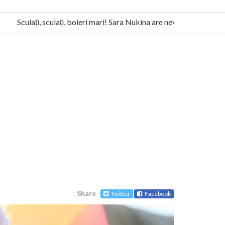
Sculați, sculați, boieri mari! Sara Nukina are nevoie de ajutorul n
la Humanitas militează pentru federalizarea României
Share
Twitter
Facebook