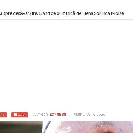
 spre desăvârșire. Gând de duminică de Elena Solunca Moise
l român: “românii sunt slavi, nu latini”. Fostul agent ceaușist de 
rie
La zi
AUTHOR:
EXPRESS
-
FEBRUARY 5, 2020