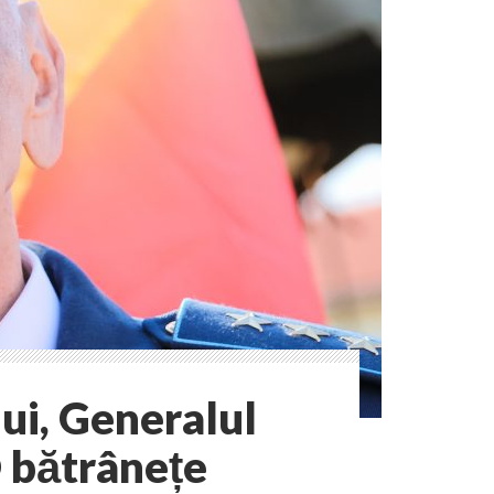
ui, Generalul
O bătrânețe