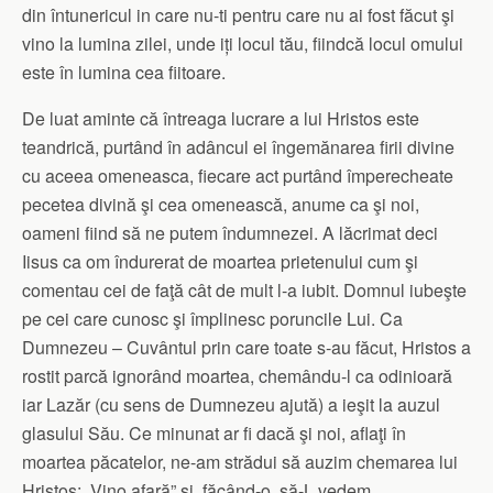
din întunericul in care nu-ti pentru care nu ai fost făcut şi
vino la lumina zilei, unde iți locul tău, fiindcă locul omului
este în lumina cea fiitoare.
De luat aminte că întreaga lucrare a lui Hristos este
teandrică, purtând în adâncul ei îngemănarea firii divine
cu aceea omeneasca, fiecare act purtând împerecheate
pecetea divină şi cea omenească, anume ca şi noi,
oameni fiind să ne putem îndumnezei. A lăcrimat deci
Iisus ca om îndurerat de moartea prietenului cum şi
comentau cei de faţă cât de mult l-a iubit. Domnul iubeşte
pe cei care cunosc şi împlinesc poruncile Lui. Ca
Dumnezeu – Cuvântul prin care toate s-au făcut, Hristos a
rostit parcă ignorând moartea, chemându-l ca odinioară
iar Lazăr (cu sens de Dumnezeu ajută) a ieşit la auzul
glasului Său. Ce minunat ar fi dacă şi noi, aflaţi în
moartea păcatelor, ne-am strădui să auzim chemarea lui
Hristos: „Vino afară” şi, făcând-o, să-L vedem