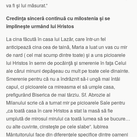
va fi şi lui măsurat.”
Credinţa sinceră continuă cu milostenia şi se
împlineşte urmând lui Hristos
La cina făcută în casa lui Lazăr, care într-un fel
anticipează cina cea de taină, Maria a luat un vas cu mir
de nard ( cel mai scump dintre toate) şi a uns picioarele
lui Hristos în semn de pocăinţă şi smerenie în faţa Celui
ale cărui minuni depăşeau cu mult pe toate cele dinainte.
Smerenie pentru că nu a îndrăznit să-i ungă mai întâi
capul, ci picioarele ca mireasma ei să umple casa,
prefigurând Biserica de mai târziu. Sf. Abrozie al
Milanului scrie că a turnat mir pe picioarele Sale pentru
„ca toată casa în care Hristos a stat la masă să fie
umplută de mirosul mirului ca toată lumea să se bucure…
cu alte cuvinte, cinsteşte pe cele slabe”. Iubirea
Mântuitorului face din diferenţele specifice dintre oameni