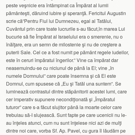
peste veşnicie era întâmpinat ca Împărat al lumii
pământeşti, dăruind iubire şi speranţă. Fericitul Augustin
scrie că”Pentru Fiul lui Dumnezeu, egal al Tatălui,
Cuvântul prin care toate lucrurile s-au făcut,în marea Lui
bucurie să fie Împărat al Israelului era o smerenie, nu o
înălţare, era un semn de milostenie şi nu de creştere a
puterii Sale. Cel ce a fost numit pe pământ regele iudeilor,
este în ceruri împăratul îngerilor.” Vine ca împărat dar
neasemuindu-se cu niciunul de până la El; vine „în
numele Domnului” care poate însemna şi că El este
Domnul, cum spusese că „Eu şi Tatăl una suntem”. Se
luminează contrastul dintre stăpânitorii acestei lumi, care
cer imperativ supunere necondiţionată şi „Împăratul
tuturor” care s-a făcut slujitor până la moarte celor care
trebuiau să-I slujească. Sunt fapte pe care ucenicii nu le-
au înţeles atunci, cum nu sunt înţelese nici azi de mulţi
dintre noi care, vorba Sf. Ap. Pavel, cu gura îl lăudăm pe