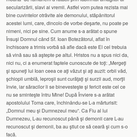
secularizării, slavi ai vremii. Astfel vom putea rezista mai
bine cuvintelor otrăvite ale demonului, stăpânitorul
acestei lumi, care, dincolo de vorbe deşarte, nu poate pe
nimeni, nici pe sine. Cum anume s-a arătat o spune
Însuşi Domnul când Sf. Ioan Botezătorul, aflat în
închisoare a trimis vorbă să afle dacă este El cel trebuia
să vină sau să aştepte pe altul. Hristos nu a spus nici da,
nici nu, ci a enumerat faptele cunoscute de toţi: „Mergeţi
şi spuneţi lui Ioan ceea ce aţi văzut şi aţi auzit: orbii văd,
şchiopii umblă, leproşii sunt curăţaţi şi surzii aud, morţii
învie, iar săracilor li se binevesteşte şi fericit este cel ce
nu se sminteşte întru Mine! După Înviere s-a arătat
apostolului Toma care, închinându-se L-a mărturisit:
„Domnul meu şi Dumnezeul meu”. Ca Fiu al lui
Dumnezeu, L-au recunoscut până şi demonii care L-au
recunoscut şi demonii, ba au ştiut ce să ceară şi cum s-o
facă.