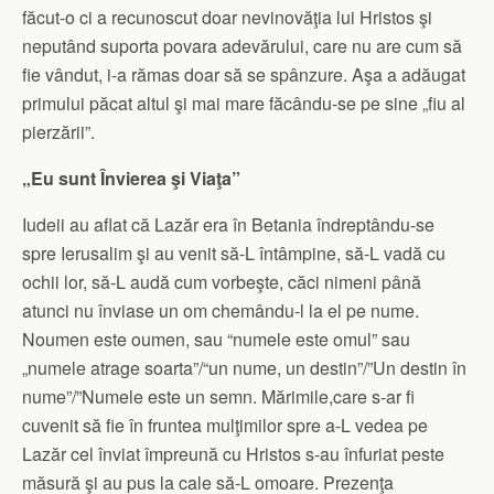
făcut-o ci a recunoscut doar nevinovăţia lui Hristos şi
neputând suporta povara adevărului, care nu are cum să
fie vândut, i-a rămas doar să se spânzure. Aşa a adăugat
primului păcat altul şi mai mare făcându-se pe sine „fiu al
pierzării”.
„Eu sunt Învierea şi Viaţa”
Iudeii au aflat că Lazăr era în Betania îndreptându-se
spre Ierusalim şi au venit să-L întâmpine, să-L vadă cu
ochii lor, să-L audă cum vorbeşte, căci nimeni până
atunci nu înviase un om chemându-l la el pe nume.
Noumen este oumen, sau “numele este omul” sau
„numele atrage soarta”/“un nume, un destin”/”Un destin în
nume”/”Numele este un semn. Mărimile,care s-ar fi
cuvenit să fie în fruntea mulţimilor spre a-L vedea pe
Lazăr cel înviat împreună cu Hristos s-au înfuriat peste
măsură şi au pus la cale să-L omoare. Prezenţa