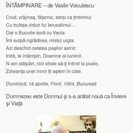
ÎNTÂMPINARE – de Vasile Voiculescu
Crud, vrăjmaș, fățarnic, sterp ca țintirimul
Cu trufașe ziduri fui Ierusalimul…
Dar o Bucurie soră cu Vecia
Îmi surpă-ngrădirea, mistui urgia.
Azi deschid cetatea pașilor asinii:
Intră, te întâmpin, Doamne al luminii.
N-am stâlpări, nici straie să-ți întind la poale,
Zdreanța unei inimi îți aștern în cale.
Duminică, 18 aprilie, Florii, 1954, București
Dumnezeu este Domnul şi s-a arătat nouă ca Înviere
şi Viaţă