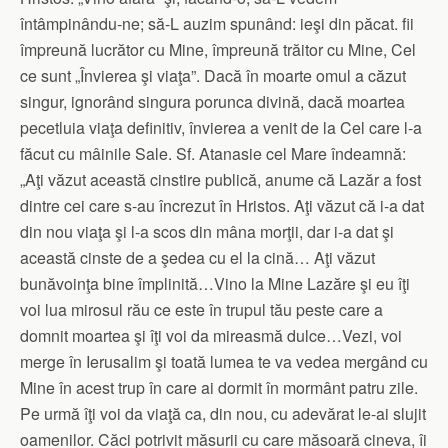
întâmpinându-ne; să-L auzim spunând: ieşi din păcat. fii
împreună lucrător cu Mine, împreună trăitor cu Mine, Cel
ce sunt „Învierea şi viaţa”. Dacă în moarte omul a căzut
singur, ignorând singura porunca divină, dacă moartea
pecetluia viaţa definitiv, învierea a venit de la Cel care l-a
făcut cu mâinile Sale. Sf. Atanasie cel Mare îndeamnă:
„Aţi văzut această cinstire publică, anume că Lazăr a fost
dintre cei care s-au încrezut în Hristos. Aţi văzut că i-a dat
din nou viaţa şi l-a scos din mâna morţii, dar i-a dat şi
această cinste de a şedea cu el la cină… Aţi văzut
bunăvoinţa bine împlinită…Vino la Mine Lazăre şi eu îţi
voi lua mirosul rău ce este în trupul tău peste care a
domnit moartea şi îţi voi da mireasmă dulce…Vezi, voi
merge în Ierusalim şi toată lumea te va vedea mergând cu
Mine în acest trup în care ai dormit în mormânt patru zile.
Pe urmă îţi voi da viaţă ca, din nou, cu adevărat le-ai slujit
oamenilor. Căci potrivit măsurii cu care măsoară cineva, îi