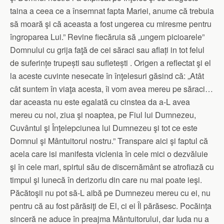
taina a ceea ce a însemnat fapta Mariei, anume că trebuia
să moară şi că aceasta a fost ungerea cu miresme pentru
îngroparea Lui.” Revine fiecăruia să „ungem picioarele”
Domnului cu grija faţă de cei săraci sau aflați in tot felul
de suferințe trupești sau sufletești . Origen a reflectat şi el
la aceste cuvinte nesecate în înţelesuri găsind că: „Atât
cât suntem în viaţa acesta, îi vom avea mereu pe săraci…
dar aceasta nu este egalată cu cinstea da a-L avea
mereu cu noi, ziua şi noaptea, pe Fiul lui Dumnezeu,
Cuvântul şi Înţelepciunea lui Dumnezeu şi tot ce este
Domnul şi Mântuitorul nostru.” Transpare aici şi faptul că
acela care isi manifesta viclenia în cele mici o dezvăluie
şi în cele mari, spirtul său de discernământ se atrofiază cu
timpul şi lunecă în derizoriu din care nu mai poate ieşi.
Păcătoşii nu pot să-L aibă pe Dumnezeu mereu cu ei, nu
pentru că au fost părăsiţi de El, ci ei Îl părăsesc. Pocăinţa
sinceră ne aduce în preajma Mântuitorului, dar Iuda nu a