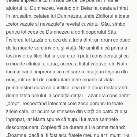
ajutorul lui Dumnezeu. Venind din Betania, ceata a intrat
în Ierusalim, cetatea lui Dumnezeu, unde Ziditorul a toate
„celor vazute si nevazute”a revelat cuvântul Său, simbol
pentru tot ceea ce Dumnezeu a dorit poporului Său.
Învierea lui Lazăr era cea de a treia dintr-un drum ce duce
de la moarte spre înviere şi viaţă. Ne amintim că prima a
fost învierea fiicei lui Iair, care ar fi putut considerată şi ca
o moarte clinică; a doua, aceea a fiului văduvei din Nain
tocmai când, împreună cu cei care o însoţeau ieşeau din
oraş, într-un fel de confruntare între moarte si viața –
prima ieșind după ce pustiise, cea de a doua restaurând
demnitatea omului la condiția dințai. Lazar era considerat
„drept”, respectând întocmai cele zece porunci in toate
zilele sale, iar acum se stinsese din viaţă de patru zile şi
îngropat, iar Marta spune că trupul lui avea semnele
descompunerii. Copleşită de durere,a L-a primit zicând:
„Doamne, dacă ai fi fost aici, fratele meu nu ar fi murit.” I-a