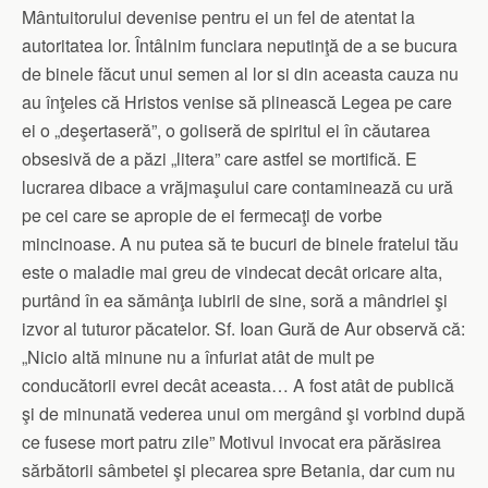
Mântuitorului devenise pentru ei un fel de atentat la
autoritatea lor. Întâlnim funciara neputinţă de a se bucura
de binele făcut unui semen al lor si din aceasta cauza nu
au înţeles că Hristos venise să plinească Legea pe care
ei o „deşertaseră”, o goliseră de spiritul ei în căutarea
obsesivă de a păzi „litera” care astfel se mortifică. E
lucrarea dibace a vrăjmaşului care contaminează cu ură
pe cei care se apropie de ei fermecaţi de vorbe
mincinoase. A nu putea să te bucuri de binele fratelui tău
este o maladie mai greu de vindecat decât oricare alta,
purtând în ea sămânţa iubirii de sine, soră a mândriei şi
izvor al tuturor păcatelor. Sf. Ioan Gură de Aur observă că:
„Nicio altă minune nu a înfuriat atât de mult pe
conducătorii evrei decât aceasta… A fost atât de publică
şi de minunată vederea unui om mergând şi vorbind după
ce fusese mort patru zile” Motivul invocat era părăsirea
sărbătorii sâmbetei şi plecarea spre Betania, dar cum nu