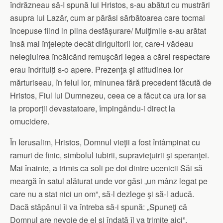
îndrăzneau să-I spună lui Hristos, s-au abătut cu mustrări
asupra lui Lazăr, cum ar părăsi sărbătoarea care tocmai
începuse fiind in plina desfășurare/ Mulţimile s-au arătat
însă mai înţelepte decât diriguitorii lor, care-i vădeau
nelegiuirea încălcând remuşcări legea a cărei respectare
erau îndrituiți s-o apere. Prezenţa şi atitudinea lor
mărturiseau, în felul lor, minunea fără precedent făcută de
Hristos, Fiul lui Dumnezeu, ceea ce a făcut ca ura lor sa
ia proporții devastatoare, împingându-i direct la
omucidere.
În Ierusalim, Hristos, Domnul vieţii a fost întâmpinat cu
ramuri de finic, simbolul iubirii, supravieţuirii şi speranţei.
Mai înainte, a trimis ca soli pe doi dintre ucenicii Săi să
meargă în satul alăturat unde vor găsi „un mânz legat pe
care nu a stat nici un om”, să-l dezlege şi să-l aducă.
Dacă stăpânul îi va întreba să-i spună: „Spuneţi că
Domnul are nevoie de el şi îndată îl va trimite aici”.