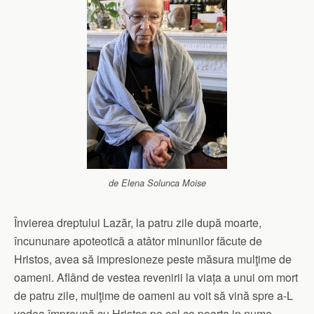
de Elena Solunca Moise
Învierea dreptului Lazăr, la patru zile după moarte,
încununare apoteotică a atâtor minunilor făcute de
Hristos, avea să impresioneze peste măsura mulţime de
oameni. Aflând de vestea revenirii la viața a unui om mort
de patru zile, mulţime de oameni au voit să vină spre a-L
vedea împreună cu Hristos pe cel ce poarta in nume