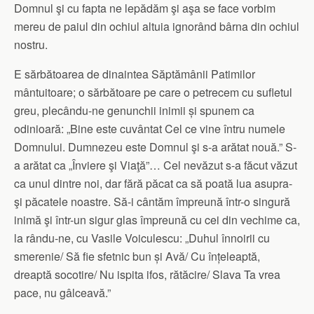
Domnul şi cu fapta ne lepădăm şi aşa se face vorbim
mereu de paiul din ochiul altuia ignorând bârna din ochiul
nostru.
E sărbătoarea de dinaintea Săptămânii Patimilor
mântuitoare; o sărbătoare pe care o petrecem cu sufletul
greu, plecându-ne genunchii inimii și spunem ca
odinioară: „Bine este cuvântat Cel ce vine întru numele
Domnului. Dumnezeu este Domnul şi s-a arătat nouă.” S-
a arătat ca „Înviere şi Viaţă”… Cel nevăzut s-a făcut văzut
ca unul dintre noi, dar fără păcat ca să poată lua asupra-
şi păcatele noastre. Să-i cântăm împreună într-o singură
inimă şi într-un sigur glas împreună cu cei din vechime ca,
la rându-ne, cu Vasile Voiculescu: „Duhul înnoirii cu
smerenie/ Să fie sfetnic bun și Avă/ Cu înțeleaptă,
dreaptă socotire/ Nu ispita ifos, rătăcire/ Slava Ta vrea
pace, nu gâlceavă.”