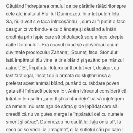
Căutând îndreptarea omului de pe cărările rătăcirilor spre
cele ale înaltului Fiul lui Dumnezeu, în a-tot-puternicia
Sa, nu a voit s-o facă înfricoşându-l, cum ar fi putut-o face
desigur, ci vorbindu-le cu blândeţe şi căutând a întări
credinţa prin fapte care să pilduiască spre a face „drepte
căile Domnului”. Era ceasul când se adevereau acum
cuvintele proorocului Zaharia: „Spuneţi fiicei Sionului:
Iată împăratul tău vine la tine blând şi şezând pe mânzul
asinei.” El, Împăratul tuturor ar fi putut veni, desigur, cu
fast fără egal, însoţit de o armată de slujitori însă a
preferat acest animal blând, purtând cu răbdare poveri
gata să-i întreacă puterea lor. Anim Ivireanul consideră că
intrat în Ierusalim „smerit şi cu blândeţe” ca să înţelegem
că nimeni „nu este aşa de sărac şi de lepădat care să
creadă că nu va putea merge la împăratul cel cu numele
smerit şi sărac”. Dumnezeu nu caută la „faţa omului”, la
ceea ce se vede, la „imagine”, ci la sufletul său pe care-l