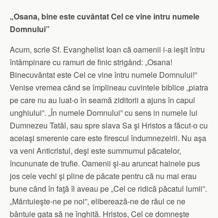
„Osana, bine este cuvântat Cel ce vine intru numele
Domnului”
Acum, scrie Sf. Evanghelist Ioan că oamenii i-a ieşit întru
întâmpinare cu ramuri de finic strigând: „Osana!
Binecuvântat este Cel ce vine întru numele Domnului!”
Venise vremea când se împlineau cuvintele biblice „piatra
pe care nu au luat-o în seamă ziditorii a ajuns în capul
unghiului”. „În numele Domnului” cu sens in numele lui
Dumnezeu Tatăl, sau spre slava Sa şi Hristos a făcut-o cu
aceiaşi smerenie care este firescul îndumnezeirii. Nu aşa
va veni Anticristul, deşi este summumul păcatelor,
încununate de trufie. Oamenii şi-au aruncat hainele pus
jos cele vechi şi pline de păcate pentru că nu mai erau
bune când în faţă îl aveau pe „Cel ce ridică păcatul lumii”.
„Mântuieşte-ne pe noi”, eliberează-ne de răul ce ne
bântuie gata să ne înghită. Hristos, Cel ce domneşte