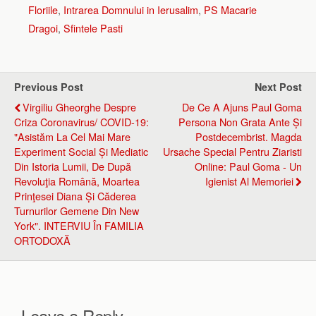
Floriile
,
Intrarea Domnului in Ierusalim
,
PS Macarie
Dragoi
,
Sfintele Pasti
Previous Post
Next Post
Virgiliu Gheorghe Despre
De Ce A Ajuns Paul Goma
Criza Coronavirus/ COVID-19:
Persona Non Grata Ante Și
"Asistăm La Cel Mai Mare
Postdecembrist. Magda
Experiment Social Și Mediatic
Ursache Special Pentru Ziaristi
Din Istoria Lumii, De După
Online: Paul Goma - Un
Revoluţia Română, Moartea
Igienist Al Memoriei
Prinţesei Diana Și Căderea
Turnurilor Gemene Din New
York". INTERVIU În FAMILIA
ORTODOXĂ
Leave a Reply