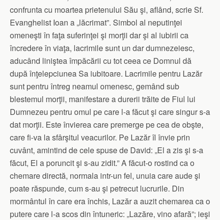
confrunta cu moartea prietenului Său şi, aflând, scrie Sf.
Evanghelist Ioan a „lăcrimat”. Simbol al neputinţei
omeneşti în faţa suferinţei şi morţii dar şi al iubirii ca
încredere în viaţa, lacrimile sunt un dar dumnezeiesc,
aducând liniştea împăcării cu tot ceea ce Domnul dă
după înţelepciunea Sa iubitoare. Lacrimile pentru Lazăr
sunt pentru întreg neamul omenesc, gemând sub
blestemul morţii, manifestare a durerii trăite de Fiul lui
Dumnezeu pentru omul pe care l-a făcut şi care singur s-a
dat morţii. Este învierea care premerge pe cea de obşte,
care fi-va la sfârşitul veacurilor. Pe Lazăr îl învie prin
cuvânt, amintind de cele spuse de David: „El a zis şi s-a
făcut, El a poruncit şi s-au zidit.” A făcut-o rostind ca o
chemare directă, normala intr-un fel, unuia care aude şi
poate răspunde, cum s-au şi petrecut lucrurile. Din
mormântul în care era închis, Lazăr a auzit chemarea ca o
putere care l-a scos din întuneric: „Lazăre, vino afară”; ieşi