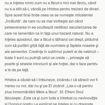
nu a înţeles nimic cum nu a făcut-o nici mai târziu, când
nu s-a sfiit să-L vândă pe Hristos pentru treizeci de dinari.
Spre acest final tinde ceea ce se numeşte milosteniei
„învăluită”, de care nu se mai vorbeşte azi când
perseverarea in ea ocultează nedibaci secularizarea de
care ne lamentăm ca în faţa unui hazard natural. Nu a
înţeles apostolul, dar a făcut-o tâlharul cel drept, pilduind
cum să purtăm grijă faţă de cuvintele şi faptele noastre şi
ale semenilor. Credinţa în sublimul puterii ei de nebiruit –
toate îi sunt cu putinţă celui ce crede –, primeşte să
poarte şi straiele minciunii şi ale hoţiei, dar o face pentru
a le da pe faţă.
Hristos a căutat să-l îmbuneze, zicându-i că săracii vor fi
mereu cu noi, dar nu şi pe El zicând: „Las-o că pentru
ziua înmormântării Mele a făcut”. Sf. Efrem Sirul
tâlcuieşte: „Este ca şi cum Iuda a întrebat cu nevinovăţie
şi Domnul nostru i-a explicat pe înţeles şi cu dragoste