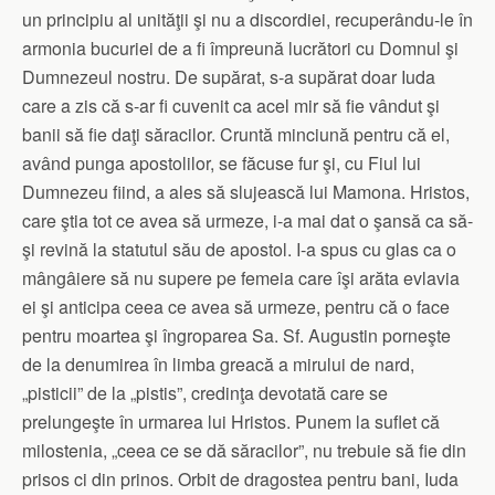
un principiu al unităţii şi nu a discordiei, recuperându-le în
armonia bucuriei de a fi împreună lucrători cu Domnul şi
Dumnezeul nostru. De supărat, s-a supărat doar Iuda
care a zis că s-ar fi cuvenit ca acel mir să fie vândut şi
banii să fie daţi săracilor. Cruntă minciună pentru că el,
având punga apostolilor, se făcuse fur şi, cu Fiul lui
Dumnezeu fiind, a ales să slujească lui Mamona. Hristos,
care ştia tot ce avea să urmeze, i-a mai dat o şansă ca să-
şi revină la statutul său de apostol. I-a spus cu glas ca o
mângâiere să nu supere pe femeia care îşi arăta evlavia
ei şi anticipa ceea ce avea să urmeze, pentru că o face
pentru moartea şi îngroparea Sa. Sf. Augustin porneşte
de la denumirea în limba greacă a mirului de nard,
„pisticii” de la „pistis”, credinţa devotată care se
prelungeşte în urmarea lui Hristos. Punem la suflet că
milostenia, „ceea ce se dă săracilor”, nu trebuie să fie din
prisos ci din prinos. Orbit de dragostea pentru bani, Iuda