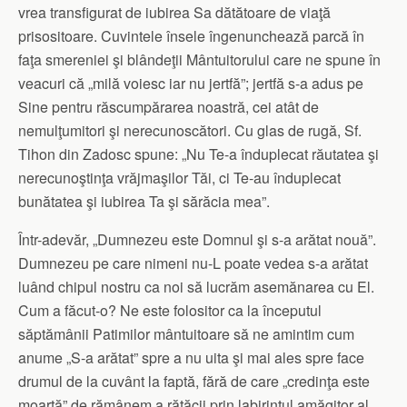
vrea transfigurat de iubirea Sa dătătoare de viaţă
prisositoare. Cuvintele însele îngenunchează parcă în
faţa smereniei şi blândeţii Mântuitorului care ne spune în
veacuri că „milă voiesc iar nu jertfă”; jertfă s-a adus pe
Sine pentru răscumpărarea noastră, cei atât de
nemulţumitori şi nerecunoscători. Cu glas de rugă, Sf.
Tihon din Zadosc spune: „Nu Te-a înduplecat răutatea şi
nerecunoştinţa vrăjmaşilor Tăi, ci Te-au înduplecat
bunătatea şi iubirea Ta şi sărăcia mea”.
Într-adevăr, „Dumnezeu este Domnul şi s-a arătat nouă”.
Dumnezeu pe care nimeni nu-L poate vedea s-a arătat
luând chipul nostru ca noi să lucrăm asemănarea cu El.
Cum a făcut-o? Ne este folositor ca la începutul
săptămânii Patimilor mântuitoare să ne amintim cum
anume „S-a arătat” spre a nu uita şi mai ales spre face
drumul de la cuvânt la faptă, fără de care „credinţa este
moartă” de rămânem a rătăcii prin labirintul amăgitor al