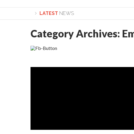
LATEST
NEWS
Category Archives:
Em
Lepădarea de sine și urmarea lui Hristos. Cale