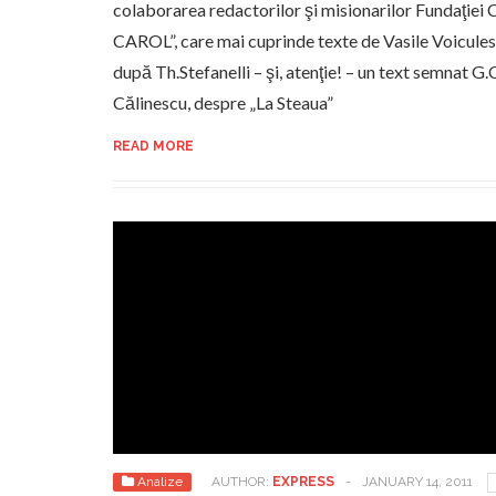
colaborarea redactorilor şi misionarilor Fundaţie
CAROL”, care mai cuprinde texte de Vasile Voiculesc
după Th.Stefanelli – şi, atenţie! – un text semnat G.
Călinescu, despre „La Steaua”
READ MORE
Analize
AUTHOR:
EXPRESS
-
JANUARY 14, 2011