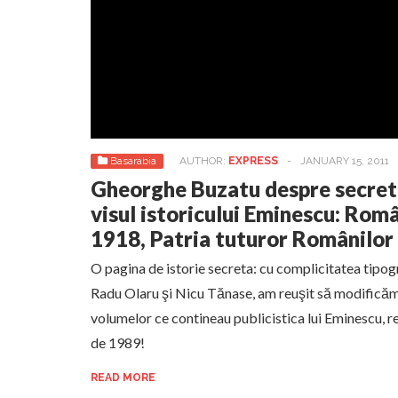
Basarabia
AUTHOR:
EXPRESS
-
JANUARY 15, 2011
Gheorghe Buzatu despre secrete
visul istoricului Eminescu: Rom
1918, Patria tuturor Românilor
O pagina de istorie secreta: cu complicitatea tipogr
Radu Olaru şi Nicu Tănase, am reuşit să modificăm t
volumelor ce contineau publicistica lui Eminescu, r
de 1989!
READ MORE