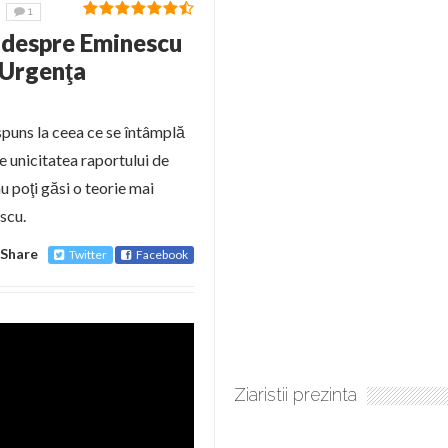
1
u despre Eminescu
. Urgenţa
ăspuns la ceea ce se întâmplă
de unicitatea raportului de
u poţi găsi o teorie mai
scu.
Share
Twitter
Facebook
Ziaristii prezinta