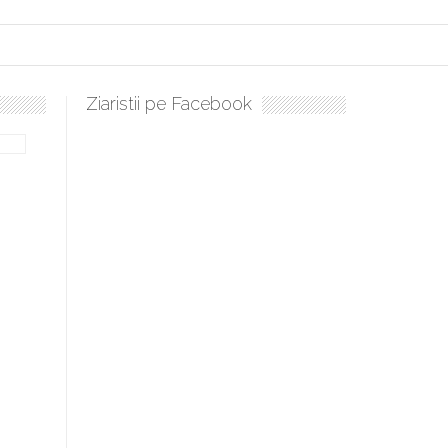
Ziaristii pe Facebook
Sculați, sculați, boieri mari! Sara Nukina are nevoie de ajutorul n