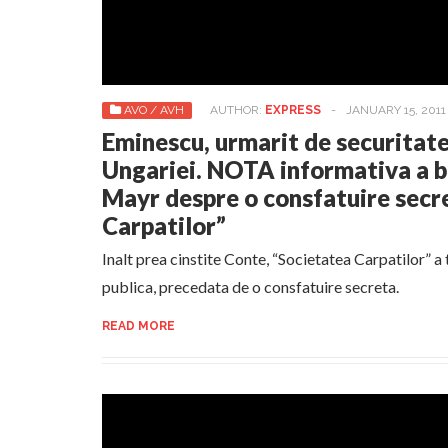
AVO / AVH
AUTHOR:
EXPRESS
-
JANUARY 15, 2011
Eminescu, urmarit de securitat
Ungariei. NOTA informativa a b
Mayr despre o consfatuire secre
Carpatilor”
Inalt prea cinstite Conte, “Societatea Carpatilor” a 
publica, precedata de o consfatuire secreta.
READ MORE