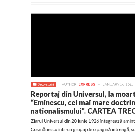
Dezvaluiri
AUTHOR:
EXPRESS
-
JANUARY 15, 2011
Reportaj din Universul, la moar
“Eminescu, cel mai mare doctrin
nationalismului”. CARTEA TRECE
Ziarul Universul din 28 iunie 1926 integrează amint
Cosmănescu într-un grupaj de o pagină întreagă, s