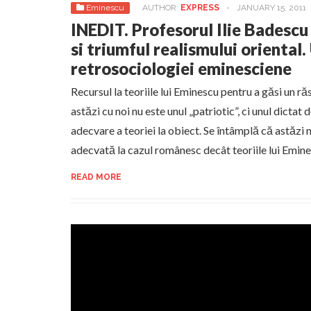
Eminescu
AUTHOR:
EXPRESS
-
JANUARY 15, 2011
INEDIT. Profesorul Ilie Badesc
si triumful realismului oriental
retrosociologiei eminesciene
Recursul la teoriile lui Eminescu pentru a găsi un r
astăzi cu noi nu este unul „patriotic”, ci unul dictat 
adecvare a teoriei la obiect. Se întâmplă că astăzi n
adecvată la cazul românesc decât teoriile lui Emine
READ MORE