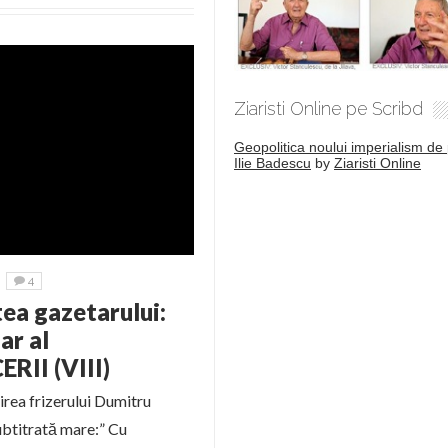
Ziaristi Online pe Scribd
Geopolitica noului imperialism de 
Ilie Badescu
by
Ziaristi Online
4
tea gazetarului:
ar al
RII (VIII)
irea frizerului Dumitru
ubtitrată mare:” Cu