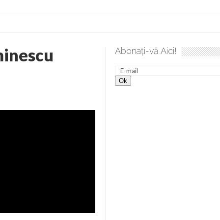
inescu
Abonați-vă Aici!
a spre desăvârșire. Gând de duminică de Elena Solunca Moise