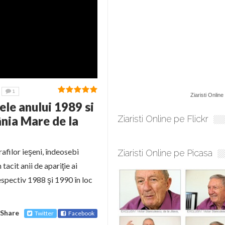
1
Ziaristi Online
le anului 1989 si
ânia Mare de la
Ziaristi Online pe Flickr
afilor ieşeni, îndeosebi
Ziaristi Online pe Picasa
acit anii de apariţie ai
espectiv 1988 şi 1990 în loc
Share
Twitter
Facebook