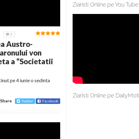
Ziaristi Online pe You Tube
2
ea Austro-
aronului von
ta a “Societatii
tinut pe 4 iunie o sedinta
Ziaristi Online pe DailyMot
Share
Twitter
Facebook