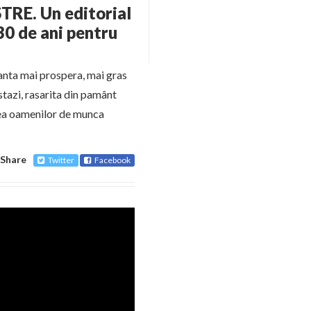
E. Un editorial
30 de ani pentru
anta mai prospera, mai gras
stazi, rasarita din pamânt
tea oamenilor de munca
Share
Twitter
Facebook