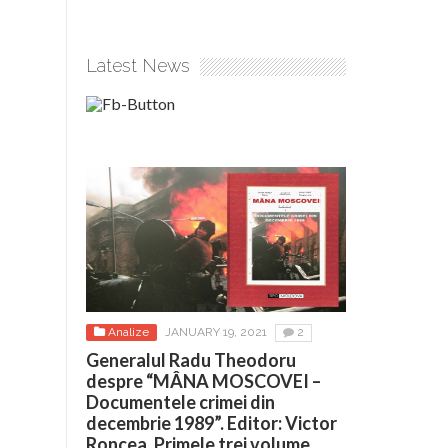
Latest News
Analize
JANUARY 19, 2021
2
Generalul Radu Theodoru
despre “MÂNA MOSCOVEI –
Documentele crimei din
decembrie 1989”. Editor: Victor
Roncea. Primele trei volume