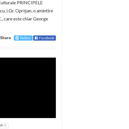
i Culturale PRINCIPELE
u, I.Gr. Oprişan, o amintire
C., care este chiar George
Share
Twitter
Facebook
6