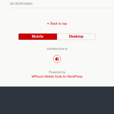
NO RESPONSES
Back to top
Mobile
Desktop
ziaristionline.ro
Powered by
WPtouch Mobile Suite for WordPress