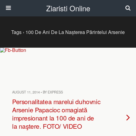
Ziaristi Online
Tags › 100 De Ani De La Nașterea Părintelui Arsenie
AUGUST 11, 2014 • BY EXPRESS
Personalitatea marelui duhovnic
Arsenie Papacioc omagiată
impresionant la 100 de ani de
la naştere. FOTO/ VIDEO