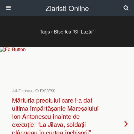
Ziaristi Online
Tags › Biserica “Sf. Lazăr”
JUNE 2, 2014 • BY EXPRESS
Mărturia preotului care i-a dat
ultima împărtăşanie Mareşalului
Ion Antonescu înainte de
execuţie: “La Jilava, soldaţii
plângeau în curtea închisorii”.