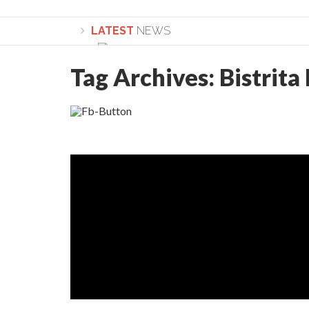
LATEST
NEWS
Tag Archives:
Bistrita
Lepădarea de sine și urmarea lui Hristos. Ca
Sculați, sculați, boieri mari! Sara Nukina are 
Academia Române revine în cazul pericolele 
Academia Română: 5G poate cauza CANCER. Gu
La Mulți Ani, Eugen Mihăescu!
Pamfil Șeicaru omagiat la Mănăstirea ctitori
Nu vă fie frică! FOTO și VIDEO cu Corneliu Vl
Mariana Nicolesco: Evenimentele Darclée la
Schimbarea la Față: “Acesta e Fiul Meu Mult Iub
Turnătorul DIE Lucian Boia înjură din nou popo
României