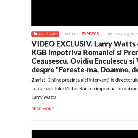
AVO / AVH
AUTHOR:
EXPRESS
-
DECEMBER 5, 201
VIDEO EXCLUSIV. Larry Watts d
KGB impotriva Romaniei si Pre
Ceausescu. Ovidiu Enculescu si
despre “Fereste-ma, Doamne, de
Ziaristi Online prezinta aici interventiile directoru
cea a ziaristului Victor Roncea impreuna cu mai mult
Larry Watts.
READ MORE