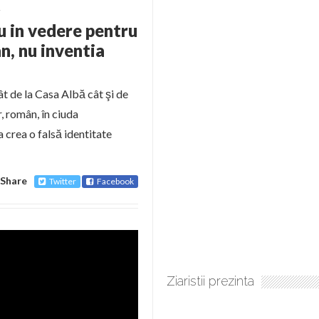
1
u in vedere pentru
n, nu inventia
ât de la Casa Albă cât şi de
, român, în ciuda
 crea o falsă identitate
Share
Twitter
Facebook
Ziaristii prezinta