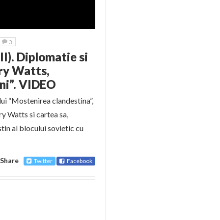
3
II). Diplomatie si
rry Watts,
ni”. VIDEO
lui “Mostenirea clandestina”,
y Watts si cartea sa,
in al blocului sovietic cu
Share
Twitter
Facebook