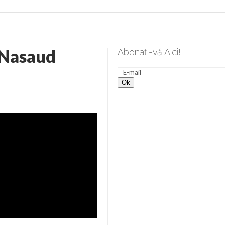
 Nasaud
Abonați-vă Aici!
lea spre desăvârșire. Gând de duminică de Elena Solunca Moise
nevoie de ajutorul nostru!
generate de tehnologia 5G și cere Dezbatere Națională
vernul, dat în judecată pentru HG 5G. Antenele de telefonie mo
tă chiar de către el: Sfânta Ana – Orșova
ad și Cavalerii noilor apocalipse. “O societate înfricoșată e mult
 Televiziunea Naţională – o mare sărbătoare. VIDEO
it – pe El să-l ascultați!” În inimi “să-nflorească, ca rod de har, H
rul român: “românii sunt slavi, nu latini”. Fostul agent ceaușist d