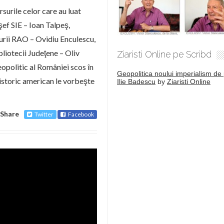
ursurile celor care au luat
 şef SIE – Ioan Talpeş,
urii RAO – Ovidiu Enculescu,
bliotecii Judeţene – Oliv
Ziaristi Online pe Scribd
eopolitic al României scos în
Geopolitica noului imperialism de 
 istoric american le vorbeşte
Ilie Badescu
by
Ziaristi Online
Share
Twitter
Facebook