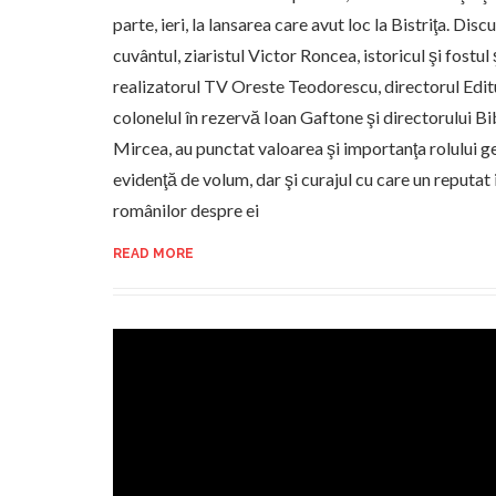
parte, ieri, la lansarea care avut loc la Bistriţa. Disc
cuvântul, ziaristul Victor Roncea, istoricul şi fostul
realizatorul TV Oreste Teodorescu, directorul Edit
colonelul în rezervă Ioan Gaftone şi directorului Bi
Mircea, au punctat valoarea şi importanţa rolului g
evidenţă de volum, dar şi curajul cu care un reputat
românilor despre ei
READ MORE