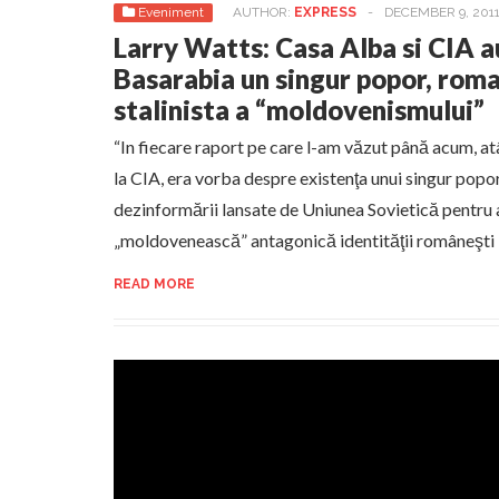
Eveniment
AUTHOR:
EXPRESS
-
DECEMBER 9, 201
Larry Watts: Casa Alba si CIA a
Basarabia un singur popor, roma
stalinista a “moldovenismului”
“In fiecare raport pe care l-am văzut până acum, at
la CIA, era vorba despre existenţa unui singur popor
dezinformării lansate de Uniunea Sovietică pentru a
„moldovenească” antagonică identităţii româneşti
READ MORE