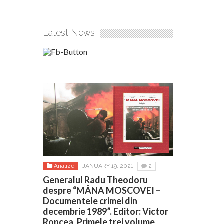
Latest News
Analize
JANUARY 19, 2021
2
Generalul Radu Theodoru
despre “MÂNA MOSCOVEI –
Documentele crimei din
decembrie 1989”. Editor: Victor
Roncea. Primele trei volume