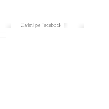
Ziaristii pe Facebook
bilă, periculoase pentru sănătate
 mai ușor de stăpânit”
ristos!”
e la Humanitas militează pentru federalizarea