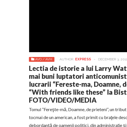
AVO / AVH
AUTHOR:
EXPRESS
-
DECEMBER 3, 201
Lectia de istorie a lui Larry Wat
mai buni luptatori anticomunist
lucrarii “Fereste-ma, Doamne, d
“With friends like these” la Bist
FOTO/VIDEO/MEDIA
Tomul ”Fereşte-mă, Doamne, de prieteni”, un tribut
tocmai de un american, a fost primit cu braţele desc
debordantă de oamenii politici, din administraţie şi 