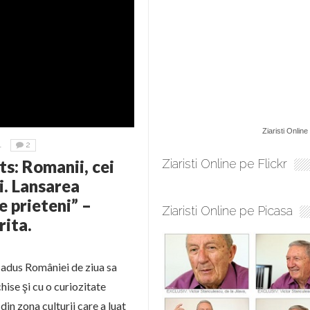
Ziaristi Online
1
2
ts: Romanii, cei
Ziaristi Online pe Flickr
i. Lansarea
e prieteni” –
Ziaristi Online pe Picasa
rita.
 adus României de ziua sa
hise şi cu o curiozitate
din zona culturii care a luat