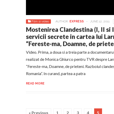
Film si video
AUTHOR:
EXPRESS
-
JUNE 12, 2011
Mostenirea Clandestina (I, II si I
servicii secrete in cartea lui La
“Fereste-ma, Doamne, de priete
Video. Prima, a doua si a treia parte a documentaru
realizat de Monica Ghiurco pentru TVR despre Larr
“Fereste-ma, Doamne, de prieteni. Razboiul clandest
Romania“. In curand, partea a patra
READ MORE
« Previous
1
2
3
4
5