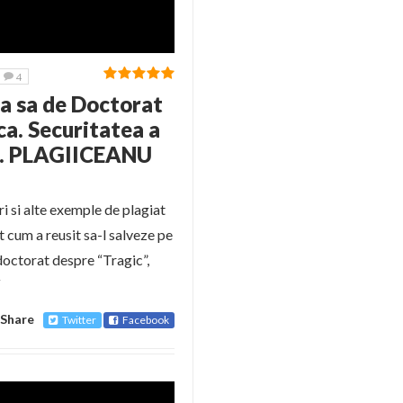
4
za sa de Doctorat
ca. Securitatea a
ui. PLAGIICEANU
i si alte exemple de plagiat
t cum a reusit sa-l salveze pe
doctorat despre “Tragic”,
“
Share
Twitter
Facebook