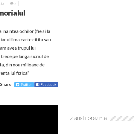
13
3
morialul
naintea ochilor (fie si la
iar ultima carte citita sau
 am avea trupul lui
trece pe langa sicriul de
ata, din nou milioane de
enta lui fizica”
Share
Twitter
Facebook
Ziaristii prezinta