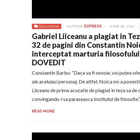
Documente
AUTHOR:
EXPRESS
-
JUNE 28, 2012
Gabriel Liiceanu a plagiat in Te
32 de pagini din Constantin Noi
interceptat marturia filosoful
DOVEDIT
Constantin Barbu: “Daca va fi nevoie, voi putea ofer
ale aceluiasi personaj. De altfel, Noica mi-a povesti
Liiceanu de prima acuzatie de plagiat in teza sa de 
convingandu-l sa paraseasca Institutul de filosofie.
READ MORE