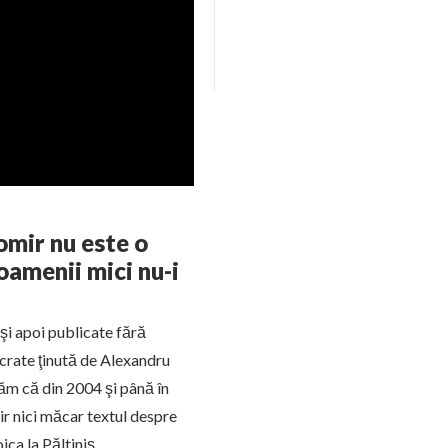
omir nu este o
 oamenii mici nu-i
şi apoi publicate fără
ocrate ţinută de Alexandru
tăm că din 2004 şi până în
r nici măcar textul despre
ica la Păltiniş.