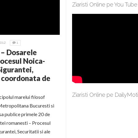
Ziaristi Online pe You Tube
012
1
 – Dosarele
rocesul Noica-
Sigurantei,
e coordonata de
Ziaristi Online pe DailyMot
cipolul marelui filosof
etropolitana Bucuresti si
 sa publice primele 20 de
itei romanesti – Procesul
antei, Securitatii si ale