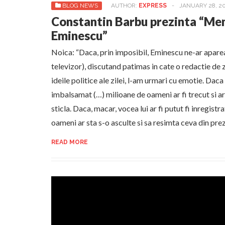
BLOG NEWS
AUTHOR:
EXPRESS
-
JANUARY 28, 20
Constantin Barbu prezinta “Me
Eminescu”
Noica: “Daca, prin imposibil, Eminescu ne-ar aparea i
televizor), discutand patimas in cate o redactie de z
ideile politice ale zilei, l-am urmari cu emotie. Daca
imbalsamat (…) milioane de oameni ar fi trecut si ar 
sticla. Daca, macar, vocea lui ar fi putut fi inregistr
oameni ar sta s-o asculte si sa resimta ceva din prez
READ MORE