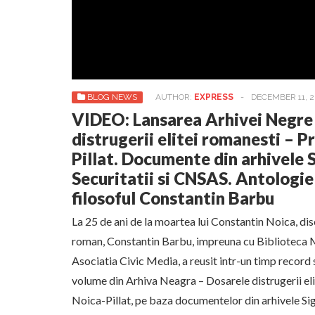
BLOG NEWS
AUTHOR:
EXPRESS
-
DECEMBER 11, 2
VIDEO: Lansarea Arhivei Negre
distrugerii elitei romanesti – P
Pillat. Documente din arhivele 
Securitatii si CNSAS. Antologi
filosoful Constantin Barbu
La 25 de ani de la moartea lui Constantin Noica, dis
roman, Constantin Barbu, impreuna cu Biblioteca M
Asociatia Civic Media, a reusit intr-un timp record
volume din Arhiva Neagra – Dosarele distrugerii el
Noica-Pillat, pe baza documentelor din arhivele Sigur