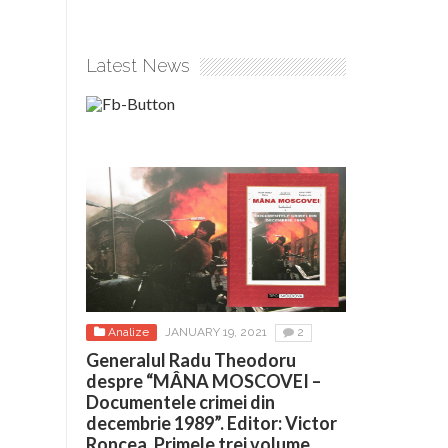
Latest News
Analize
JANUARY 19, 2021
2
Generalul Radu Theodoru
despre “MÂNA MOSCOVEI –
Documentele crimei din
decembrie 1989”. Editor: Victor
Roncea. Primele trei volume