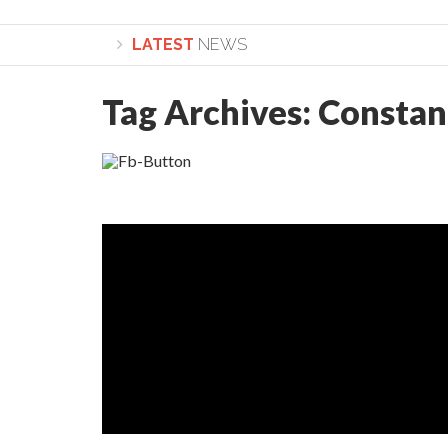
LATEST
NEWS
Tag Archives:
Constan
Lepădarea de sine și urmarea lui Hristos. Calea spre