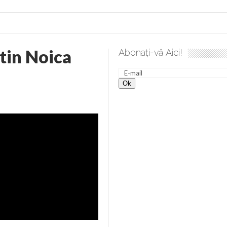
tin Noica
Abonați-vă Aici!
 desăvârșire. Gând de duminică de Elena Solunca Moise
Scu