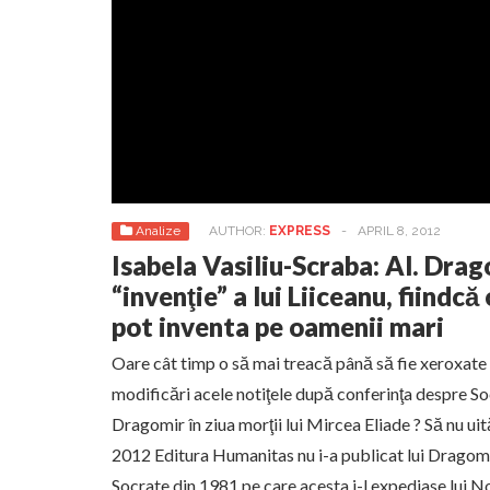
Analize
AUTHOR:
EXPRESS
-
APRIL 8, 2012
Isabela Vasiliu-Scraba: Al. Drag
“invenţie” a lui Liiceanu, fiindcă
pot inventa pe oamenii mari
Oare cât timp o să mai treacă până să fie xeroxate 
modificări acele notiţele după conferinţa despre S
Dragomir în ziua morţii lui Mircea Eliade ? Să nu ui
2012 Editura Humanitas nu i-a publicat lui Dragomi
Socrate din 1981 pe care acesta i-l expediase lui No