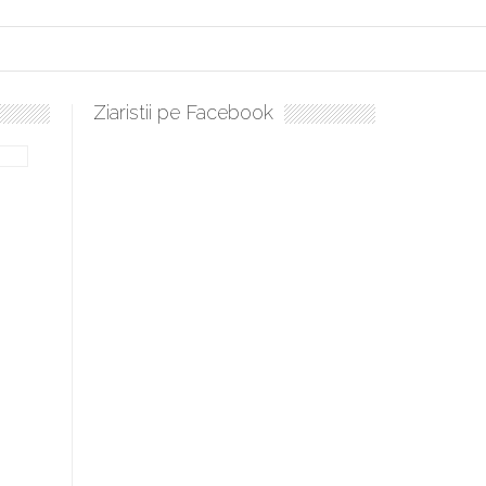
Ziaristii pe Facebook
lați, sculați, boieri mari! Sara Nukina are nevoie de ajutorul nostru!