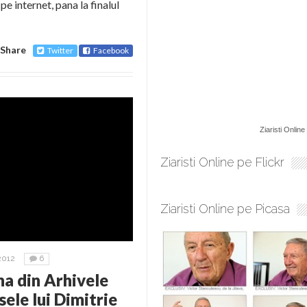
e internet, pana la finalul
Share
Twitter
Facebook
Ziaristi Online
Ziaristi Online pe Flickr
Ziaristi Online pe Picasa
2012
6
na din Arhivele
ele lui Dimitrie