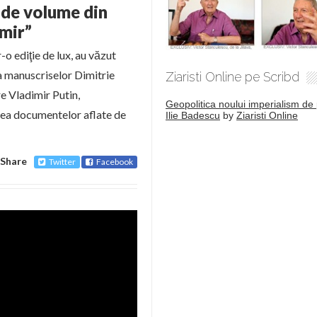
 de volume din
mir”
o ediţie de lux, au văzut
a manuscriselor Dimitrie
Ziaristi Online pe Scribd
re Vladimir Putin,
Geopolitica noului imperialism de 
rea documentelor aflate de
Ilie Badescu
by
Ziaristi Online
Share
Twitter
Facebook