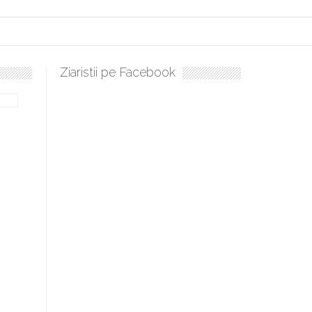
Ziaristii pe Facebook
bilă, periculoase pentru sănătate
 mai ușor de stăpânit”
ristos!”
e la Humanitas militează pentru federalizarea