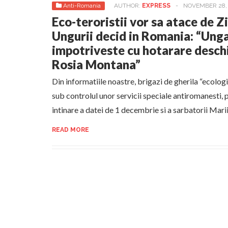
Anti-Romania
AUTHOR:
EXPRESS
-
NOVEMBER 28, 
Eco-teroristii vor sa atace de Z
Ungurii decid in Romania: “Unga
impotriveste cu hotarare deschi
Rosia Montana”
Din informatiile noastre, brigazi de gherila “ecologi
sub controlul unor servicii speciale antiromanesti, 
intinare a datei de 1 decembrie si a sarbatorii Marii 
READ MORE