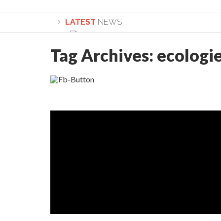
LATEST
NEWS
Tag Archives:
ecologi
Lepădarea de sine și urmarea lui Hristos. Ca
Sculați, sculați, boieri mari! Sara Nukina are 
Academia Române revine în cazul pericolele 
Academia Română: 5G poate cauza CANCER. Gu
La Mulți Ani, Eugen Mihăescu!
Pamfil Șeicaru omagiat la Mănăstirea ctitori
Nu vă fie frică! FOTO și VIDEO cu Corneliu Vl
Mariana Nicolesco: Evenimentele Darclée la
Schimbarea la Față: “Acesta e Fiul Meu Mult Iub
Turnătorul DIE Lucian Boia înjură din nou popo
României