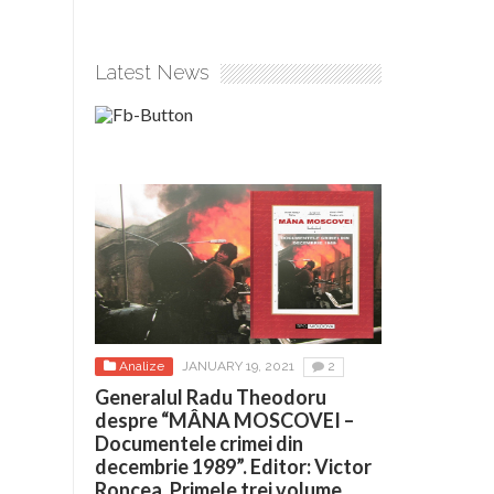
Latest News
Analize
JANUARY 19, 2021
2
Generalul Radu Theodoru
despre “MÂNA MOSCOVEI –
Documentele crimei din
decembrie 1989”. Editor: Victor
Roncea. Primele trei volume