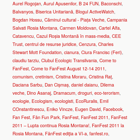
Aurel Rogojan
,
Aurul Apusenilor
,
B 24 FUN
,
Baconschi
,
Balvanyos
,
Biserica Unitariană
,
Blogul ActiveWatch
,
Bogdan Hossu
,
Căminul cultural - Piața Veche
,
Campania
Salvati Rosia Montana
,
Carmen Moldovan
,
Cartel Alfa
,
Catavencu
,
Cazul Roșia Montană în mass-media
,
CEE
Trust
,
centrul de resurse juridice
,
Cenzura
,
Charles
Stewart Mott Foundation
,
cianura
,
Ciura Francisc (Feri)
,
claudiu tarziu
,
Clubul Ecologic Transilvania
,
Come to
FanFest
,
Come to FanFest August 12-14 2011
,
comunism
,
cretinism
,
Cristina Moraru
,
Cristina Raț
,
Daciana Sarbu
,
Dan Cișmaș
,
daniel daianu
,
Dilema
veche
,
Dino Asanaj
,
Dramacum
,
droguri
,
eco-terorism
,
ecologie
,
Ecologism
,
ecologisti
,
EcoRuralis
,
Emil
COnstantinescu
,
Eniko Vincze
,
Eugen David
,
Facebook
,
Fan Fest
,
Fân Fun Park
,
FanFest
,
FanFest 2011
,
FanFest
2011 – Lupta continua Rosia Montana!
,
FanFest 2011 la
Rosia Montana
,
FânFest ediţia a VI-a
,
fanfest.ro
,