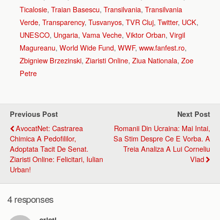
Ticalosie
,
Traian Basescu
,
Transilvania
,
Transilvania
Verde
,
Transparency
,
Tusvanyos
,
TVR Cluj
,
Twitter
,
UCK
,
UNESCO
,
Ungaria
,
Vama Veche
,
Viktor Orban
,
Virgil
Magureanu
,
World Wide Fund
,
WWF
,
www.fanfest.ro
,
Zbigniew Brzezinski
,
Ziaristi Online
,
Ziua Nationala
,
Zoe
Petre
Previous Post
Next Post
AvocatNet: Castrarea
Romanii Din Ucraina: Mai Intai,
Chimica A Pedofililor,
Sa Stim Despre Ce E Vorba. A
Adoptata Tacit De Senat.
Treia Analiza A Lui Corneliu
Ziaristi Online: Felicitari, Iulian
Vlad
Urban!
4 responses