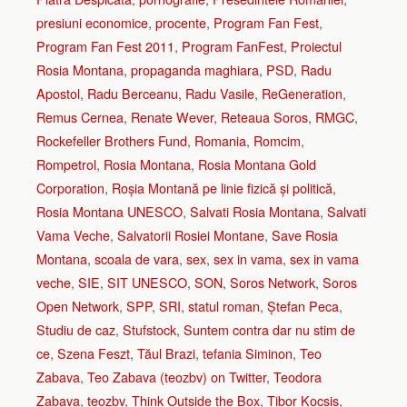
presiuni economice
,
procente
,
Program Fan Fest
,
Program Fan Fest 2011
,
Program FanFest
,
Proiectul
Rosia Montana
,
propaganda maghiara
,
PSD
,
Radu
Apostol
,
Radu Berceanu
,
Radu Vasile
,
ReGeneration
,
Remus Cernea
,
Renate Wever
,
Reteaua Soros
,
RMGC
,
Rockefeller Brothers Fund
,
Romania
,
Romcim
,
Rompetrol
,
Rosia Montana
,
Rosia Montana Gold
Corporation
,
Roșia Montană pe linie fizică și politică
,
Rosia Montana UNESCO
,
Salvati Rosia Montana
,
Salvati
Vama Veche
,
Salvatorii Rosiei Montane
,
Save Rosia
Montana
,
scoala de vara
,
sex
,
sex in vama
,
sex in vama
veche
,
SIE
,
SIT UNESCO
,
SON
,
Soros Network
,
Soros
Open Network
,
SPP
,
SRI
,
statul roman
,
Ștefan Peca
,
Studiu de caz
,
Stufstock
,
Suntem contra dar nu stim de
ce
,
Szena Feszt
,
Tăul Brazi
,
tefania Siminon
,
Teo
Zabava
,
Teo Zabava (teozbv) on Twitter
,
Teodora
Zabava
,
teozbv
,
Think Outside the Box
,
Tibor Kocsis
,