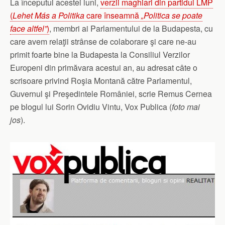
La începutul acestei luni,
verzii maghiari din partidul LMP
(
Lehet Más a Politika
care înseamnă
„
Politica se poate
face altfel”
)
, membri ai Parlamentului de la Budapesta, cu
care avem relaţii strânse de colaborare şi care ne-au
primit foarte bine la Budapesta la Consiliul Verzilor
Europeni din primăvara acestui an, au adresat câte o
scrisoare privind Roşia Montană către Parlamentul,
Guvernul şi Preşedintele României, scrie Remus Cernea
pe blogul lui Sorin Ovidiu Vintu, Vox Publica (
foto mai
jos
).