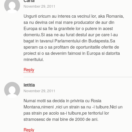
Carla
November 29, 2011
Ungurii oricum au interes ca vecinul lor, aka Romania,
sa nu devina cel mai mare producator de aur din
Europa si sa fie la granitele lor o putere in acest
domeniu.Si asa ne-au furat destul aur pe care l-au
bagat in tavanul Parlamentului din Budapesta.Sa
speram ca o sa profitam de oportunitatile oferite de
proiect si o sa devenim faimosi in Europa si datorita
mineritului.
Reply
letitia
November 29, 2011
Numai motii sa decida in privinta cu Rosia
Montana,nimeni ,nici un strain sa nu -i tulbure.Nici un
pas strain pe acolo sa-i tulbure,pe teritoriul lor
stramosesc de mai bine de 2000 de ani.
Reply