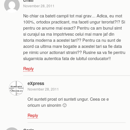
cristi
November 28, 2011
No chiar ca bateti campii tot mai grav… Adica, eu mot
100%, ortodox practicant, ma faceti ungur terorist?!? Si
pentru ce anume mai exact? Pentru ca am bunul simt
si curajul sa ma impotrivesc celui mai mare jaf din
istoria moderna a acestei tari?? Pentru ca nu sunt de
acord ca ultima mare bogatie a acestei tari sa fie data
pe nimic unor actionari straini?? Rusine sa va fie pentru
slugarnicia autentica fata de iubitul conducator!!
Reply
eXpress
November 28, 2011
Ori sunteti prost ori sunteti ungur. Ceea ce e
oricum un sinonim 🙂
Reply