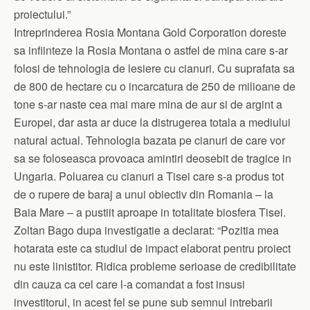
proiectului.”
Intreprinderea Rosia Montana Gold Corporation doreste
sa infiinteze la Rosia Montana o astfel de mina care s-ar
folosi de tehnologia de lesiere cu cianuri. Cu suprafata sa
de 800 de hectare cu o incarcatura de 250 de milioane de
tone s-ar naste cea mai mare mina de aur si de argint a
Europei, dar asta ar duce la distrugerea totala a mediului
natural actual. Tehnologia bazata pe cianuri de care vor
sa se foloseasca provoaca amintiri deosebit de tragice in
Ungaria. Poluarea cu cianuri a Tisei care s-a produs tot
de o rupere de baraj a unui obiectiv din Romania – la
Baia Mare – a pustiit aproape in totalitate biosfera Tisei.
Zoltan Bago dupa investigatie a declarat: “Pozitia mea
hotarata este ca studiul de impact elaborat pentru proiect
nu este linistitor. Ridica probleme serioase de credibilitate
din cauza ca cel care l-a comandat a fost insusi
investitorul, in acest fel se pune sub semnul intrebarii