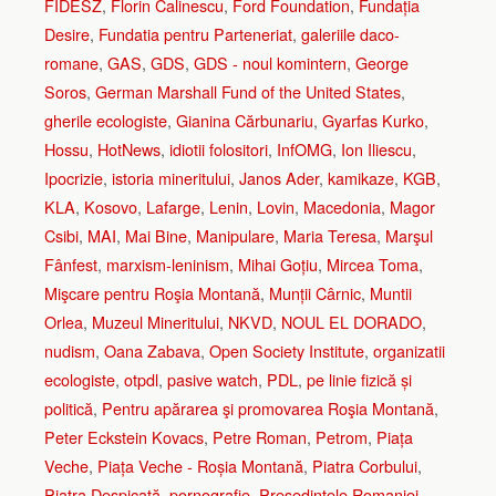
FIDESZ
,
Florin Calinescu
,
Ford Foundation
,
Fundația
Desire
,
Fundatia pentru Parteneriat
,
galeriile daco-
romane
,
GAS
,
GDS
,
GDS - noul komintern
,
George
Soros
,
German Marshall Fund of the United States
,
gherile ecologiste
,
Gianina Cărbunariu
,
Gyarfas Kurko
,
Hossu
,
HotNews
,
idiotii folositori
,
InfOMG
,
Ion Iliescu
,
Ipocrizie
,
istoria mineritului
,
Janos Ader
,
kamikaze
,
KGB
,
KLA
,
Kosovo
,
Lafarge
,
Lenin
,
Lovin
,
Macedonia
,
Magor
Csibi
,
MAI
,
Mai Bine
,
Manipulare
,
Maria Teresa
,
Marşul
Fânfest
,
marxism-leninism
,
Mihai Goțiu
,
Mircea Toma
,
Mişcare pentru Roşia Montană
,
Munții Cârnic
,
Muntii
Orlea
,
Muzeul Mineritului
,
NKVD
,
NOUL EL DORADO
,
nudism
,
Oana Zabava
,
Open Society Institute
,
organizatii
ecologiste
,
otpdl
,
pasive watch
,
PDL
,
pe linie fizică și
politică
,
Pentru apărarea şi promovarea Roşia Montană
,
Peter Eckstein Kovacs
,
Petre Roman
,
Petrom
,
Piața
Veche
,
Piața Veche - Roșia Montană
,
Piatra Corbului
,
Piatra Despicată
,
pornografie
,
Presedintele Romaniei
,