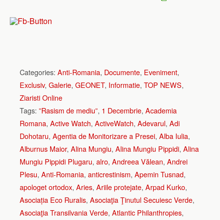
Categories:
Anti-Romania
,
Documente
,
Eveniment
,
Exclusiv
,
Galerie
,
GEONET
,
Informatie
,
TOP NEWS
,
Ziaristi Online
Tags:
”Rasism de mediu”
,
1 Decembrie
,
Academia
Romana
,
Active Watch
,
ActiveWatch
,
Adevarul
,
Adi
Dohotaru
,
Agentia de Monitorizare a Presei
,
Alba Iulia
,
Alburnus Maior
,
Alina Mungiu
,
Alina Mungiu Pippidi
,
Alina
Mungiu Pippidi Plugaru
,
alro
,
Andreea Vălean
,
Andrei
Plesu
,
Anti-Romania
,
anticrestinism
,
Apemin Tusnad
,
apologet ortodox
,
Aries
,
Ariile protejate
,
Arpad Kurko
,
Asociația Eco Ruralis
,
Asociaţia Ţinutul Secuiesc Verde
,
Asociaţia Transilvania Verde
,
Atlantic Philanthropies
,