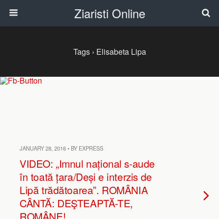
Ziaristi Online
Tags › Elisabeta Lipa
JANUARY 28, 2016 • BY EXPRESS
VIDEO: „Imnul național s-aude
în toată țara/Deși e interzis de
Lipă trădătoarea”. ROMÂNIA
CÂNTĂ: DEŞTEAPTĂ-TE,
ROMÂNE!