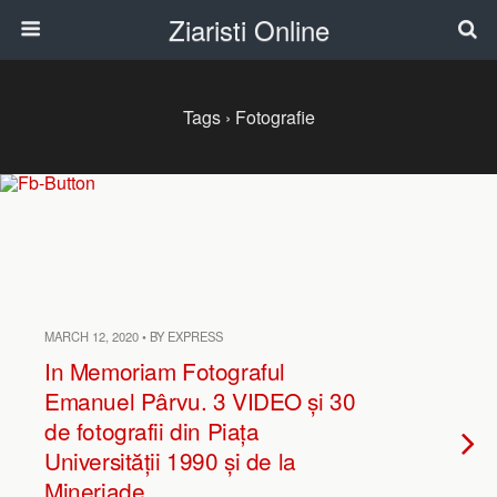
Ziaristi Online
Tags › Fotografie
MARCH 12, 2020 • BY EXPRESS
In Memoriam Fotograful
Emanuel Pârvu. 3 VIDEO și 30
de fotografii din Piața
Universității 1990 și de la
Mineriade