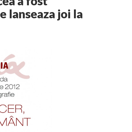
cea a fost
e lanseaza joi la