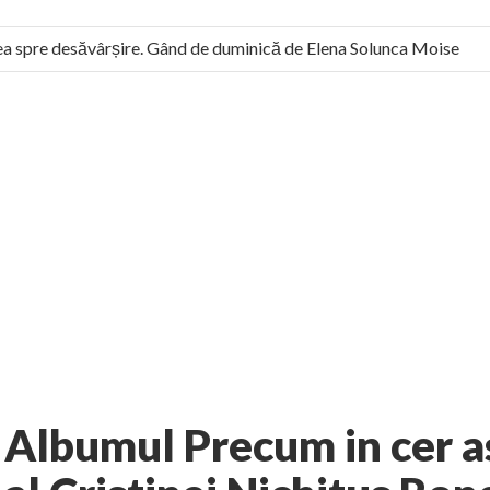
 spre desăvârșire. Gând de duminică de Elena Solunca Moise
l român: “românii sunt slavi, nu latini”. Fostul agent ceaușist de 
1 comment
ura
Documente
AUTHOR:
EXPRESS
-
JANUARY 18, 2012
Albumul Precum in cer a