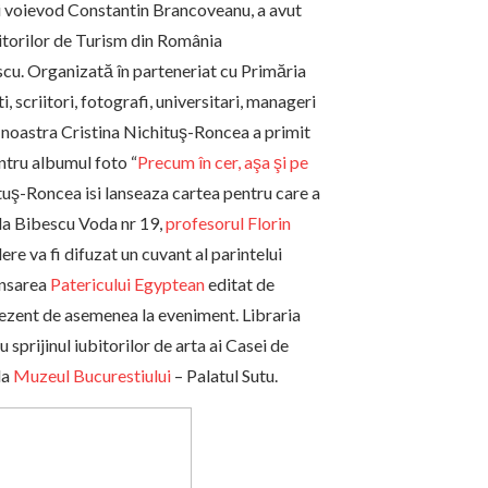
lui voievod Constantin Brancoveanu, a avut
iitorilor de Turism din România
escu. Organizată în parteneriat cu Primăria
 scriitori, fotografi, universitari, manageri
 noastra Cristina Nichituş-Roncea a primit
ntru albumul foto “
Precum în cer, aşa şi pe
tuş-Roncea isi lanseaza cartea pentru care a
da Bibescu Voda nr 19,
profesorul Florin
re va fi difuzat un cuvant al parintelui
lansarea
Patericului Egyptean
editat de
rezent de asemenea la eveniment. Libraria
 sprijinul iubitorilor de arta ai Casei de
la
Muzeul Bucurestiului
– Palatul Sutu.