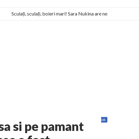
Sculați, sculați, boieri mari! Sara Nukina are nevoie de ajutorul n
la Humanitas militează pentru federalizarea României
Share
Twitter
Facebook
sa si pe pamant