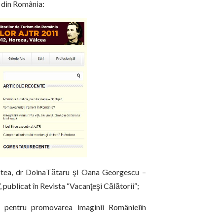
sm din România:
istea, dr DoinaTătaru şi Oana Georgescu –
, publicat în Revista “Vacanţeşi Călătorii“;
 pentru promovarea imaginii Românieiîn