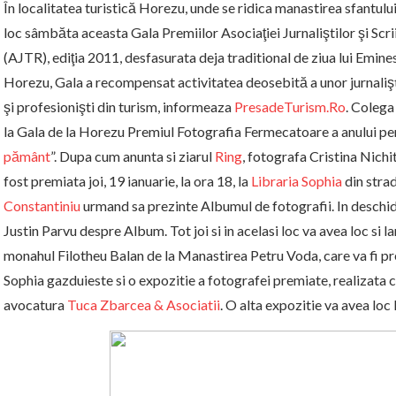
În localitatea turistică Horezu, unde se ridica manastirea sfantu
loc sâmbăta aceasta Gala Premiilor Asociaţiei Jurnaliştilor şi Scr
(AJTR), ediţia 2011, desfasurata deja traditional de ziua lui Emin
Horezu, Gala a recompensat activitatea deosebită a unor jurnalişti,
şi profesionişti din turism, informeaza
PresadeTurism.Ro
. Colega
la Gala de la Horezu Premiul Fotografia Fermecatoare a anului pe
pământ
”. Dupa cum anunta si ziarul
Ring
, fotografa Cristina Nichi
fost premiata joi, 19 ianuarie, la ora 18, la
Libraria Sophia
din stra
Constantiniu
urmand sa prezinte Albumul de fotografii. In deschide
Justin Parvu despre Album. Tot joi si in acelasi loc va avea loc si 
monahul Filotheu Balan de la Manastirea Petru Voda, care va fi p
Sophia gazduieste si o expozitie a fotografei premiate, realizata cu
avocatura
Tuca Zbarcea & Asociatii
. O alta expozitie va avea loc 