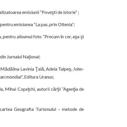
lizatoarea emisiunii “Poveşti de istorie” ;
entru emisiunea “La pas, prin Oltenia”;
, pentru albumul foto “Precum în cer, aşa şi
in Jurnalul Naţional;
 Mădălina Lavinia Ţală, Adela Talpeş, John-
plan mondial”, Editura Uranus;
a, Mihai Copeţchi, autorii cărţii “Agenţia de
cartea Geografia Turismului – metode de