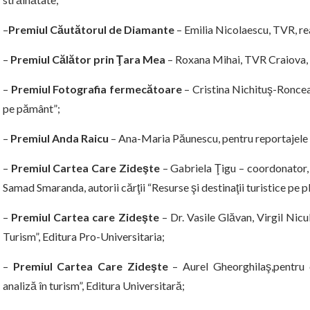
–
Premiul
Căutătorul de Diamante
– Emilia Nicolaescu, TVR, rea
–
Premiul
Călător
prin
Ţ
ara Mea
– Roxana Mihai, TVR Craiova, p
–
Premiul Fotografia
fermecătoare
– Cristina Nichituş-Roncea
pe pământ”;
–
Premiul Anda Raicu
– Ana-Maria Păunescu, pentru reportajele d
–
Premiul Cartea Care
Zideşte
– Gabriela Ţigu – coordonator,
Samad Smaranda, autorii cărţii “Resurse şi destinaţii turistice pe 
–
Premiul Cartea care
Zideşte
– Dr. Vasile Glăvan, Virgil Nicul
Turism”, Editura Pro-Universitaria;
–
Premiul Cartea Care
Zideşte
– Aurel Gheorghilaş,pentru 
analiză în turism”, Editura Universitară;