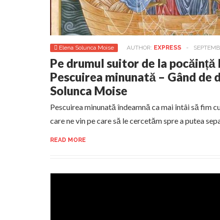
Elena Solunca Moise
AUTHOR:
EXPRESS
-
SEPTEMBE
Pe drumul suitor de la pocăință 
Pescuirea minunată – Gând de d
Solunca Moise
Pescuirea minunată îndeamnă ca mai întâi să fim cu
care ne vin pe care să le cercetăm spre a putea sep
READ MORE