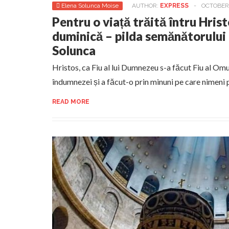
Elena Solunca Moise
AUTHOR:
EXPRESS
-
OCTOBER 
Pentru o viață trăită întru Hris
duminică – pilda semănătorului 
Solunca
Hristos, ca Fiu al lui Dumnezeu s-a făcut Fiu al Om
îndumnezei și a făcut-o prin minuni pe care nimeni p
READ MORE