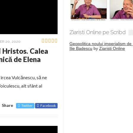
Ziaristi Online pe Scribd
ER 20, 2020
Geopolitica noului imperialism de 
Ilie Badescu
by
Ziaristi Online
 Hristos. Calea
nică de Elena
Mircea Vulcănescu, să ne
oiculescu, alt sfânt al
Share
Twitter
Facebook