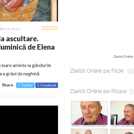
R 27, 2020
la ascultare.
uminică de Elena
Ziaristi Online
 luare aminte la gândurile
Ziaristi Online pe Flickr
ara grâul de neghină
Share
Twitter
Facebook
Ziaristi Online pe Picasa