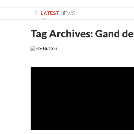
LATEST
NEWS
Tag Archives:
Gand de
Lepădarea de sine și urmarea lui Hristos. Ca
Sculați, sculați, boieri mari! Sara Nukina are 
Academia Române revine în cazul pericolele 
Academia Română: 5G poate cauza CANCER. Gu
La Mulți Ani, Eugen Mihăescu!
Pamfil Șeicaru omagiat la Mănăstirea ctitori
Nu vă fie frică! FOTO și VIDEO cu Corneliu Vl
Mariana Nicolesco: Evenimentele Darclée la
Schimbarea la Față: “Acesta e Fiul Meu Mult Iub
Turnătorul DIE Lucian Boia înjură din nou popo
României