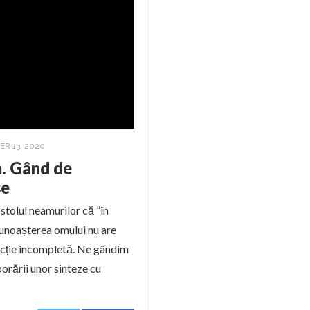
R 13, 2020
m. Gând de
se
stolul neamurilor că ”în
cunoașterea omului nu are
ducție incompletă. Ne gândim
aborării unor sinteze cu