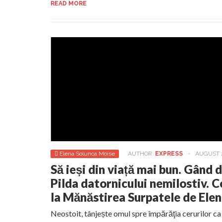
READ MORE
Elena Solunca Moise
AUTHOR:
EXPRESS
-
AUGUST 
Să ieși din viață mai bun. Gând 
Pilda datornicului nemilostiv. 
la Mănăstirea Surpatele de Ele
Neostoit, tânjește omul spre împărăţia cerurilor ca