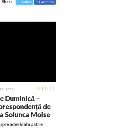
Share
Twitter
Facebook
22, 2020
de Duminică –
Corespondență de
na Solunca Moise
 spre adevărata patrie