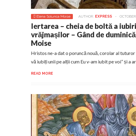
Elena Solunca Moise
AUTHOR:
EXPRESS
-
OCTOBER 
Iertarea – cheia de boltă a iubiri
vrăjmașilor – Gând de duminică
Moise
Hristos ne-a dat o poruncă nouă, corolar al tuturor 
vă iubiți unii pe alții cum Eu v-am iubit pe voi” și a 
READ MORE