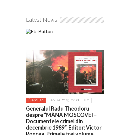
Latest News
Analize
JANUARY 19, 2021
2
Generalul Radu Theodoru
despre “MÂNA MOSCOVEI –
Documentele crimei din
decembrie 1989”. Editor: Victor
Roncea. Primele trei volume