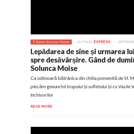
Elena Solunca Moise
AUTHOR:
EXPRESS
-
SEPTEMB
Lepădarea de sine și urmarea lui
spre desăvârșire. Gând de dumi
Solunca Moise
Ca odinioară bătrânica din chilia pomenită de Sf. 
plecăm genunchii trupului și sufletului și cu Vasile V
închisorilor
READ MORE