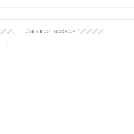
Ziaristii pe Facebook
bilă, periculoase pentru sănătate
 mai ușor de stăpânit”
ristos!”
e la Humanitas militează pentru federalizarea