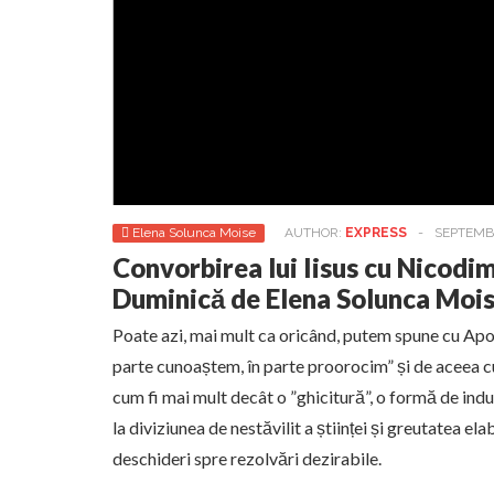
Elena Solunca Moise
AUTHOR:
EXPRESS
-
SEPTEMBE
Convorbirea lui Iisus cu Nicodi
Duminică de Elena Solunca Moi
Poate azi, mai mult ca oricând, putem spune cu Apo
parte cunoaștem, în parte proorocim” și de aceea 
cum fi mai mult decât o ”ghicitură”, o formă de in
la diviziunea de nestăvilit a științei și greutatea el
deschideri spre rezolvări dezirabile.