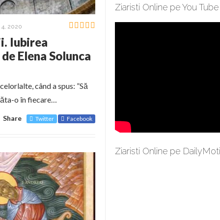
Ziaristi Online pe You Tube
4, 2020
i. Iubirea
 de Elena Solunca
celorlalte, când a spus: ”Să
arăta-o în fiecare…
Share
Twitter
Facebook
Ziaristi Online pe DailyMot