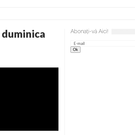
 duminica
Abonați-vă Aici!
lea spre desăvârșire. Gând de duminică de Elena Solunca Moise
nevoie de ajutorul nostru!
generate de tehnologia 5G și cere Dezbatere Națională
vernul, dat în judecată pentru HG 5G. Antenele de telefonie mo
tă chiar de către el: Sfânta Ana – Orșova
ad și Cavalerii noilor apocalipse. “O societate înfricoșată e mult
 Televiziunea Naţională – o mare sărbătoare. VIDEO
it – pe El să-l ascultați!” În inimi “să-nflorească, ca rod de har, H
rul român: “românii sunt slavi, nu latini”. Fostul agent ceaușist d