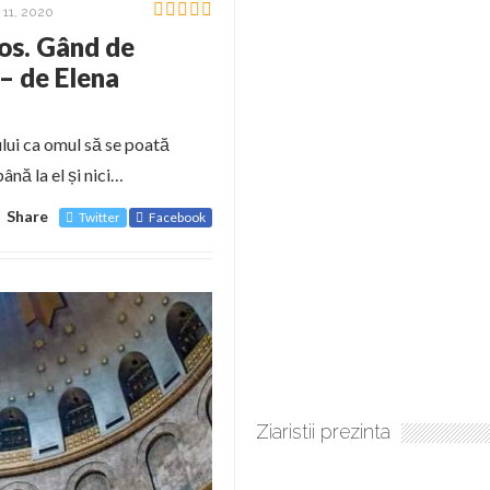
11, 2020
tos. Gând de
– de Elena
ului ca omul să se poată
ână la el și nici…
Share
Twitter
Facebook
Ziaristii prezinta