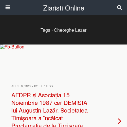
Ziaristi Online
Tags › Gheorghe Lazar
APRIL 8, 2019 • BY EXPRESS
AFDPR și Asociația 15
Noiembrie 1987 cer DEMISIA
lui Augustin Lazăr. Societatea
Timișoara a încălcat
Proclamația de la Timișoara