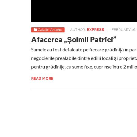
Catalin Antohe
AUTHOR:
EXPRESS
-
FEBRUARY 16, 
Afacerea „Şoimii Patriei”
Sumele au fost defalcate pe fiecare grădiniţă în parte
negocierile prealabile dintre edilii locali şi proprie
pentru grădiniţe, cu sume fixe, cuprinse între 2 milio
READ MORE