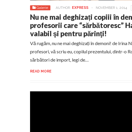
Galerie
AUTHOR:
EXPRESS
-
NOVEMBER 1, 2014
Nu ne mai deghizați copiii în d
profesorii care “sărbătoresc” H
valabil şi pentru părinţi!
Vă rugăm, nu ne mai deghizați în demoni! de Irina Na
profesori, vă scriu eu, copilul prezentului, dintr-o 
sărbători de import, legi de…
READ MORE