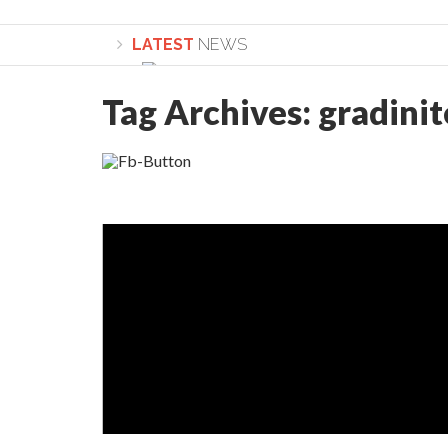
LATEST
NEWS
Tag Archives:
gradinit
Lepădarea de sine și urmarea lui Hristos. Ca
Sculați, sculați, boieri mari! Sara Nukina are 
Academia Române revine în cazul pericolele 
Academia Română: 5G poate cauza CANCER. Gu
La Mulți Ani, Eugen Mihăescu!
Pamfil Șeicaru omagiat la Mănăstirea ctitori
Nu vă fie frică! FOTO și VIDEO cu Corneliu Vl
Mariana Nicolesco: Evenimentele Darclée la
Schimbarea la Față: “Acesta e Fiul Meu Mult Iub
Turnătorul DIE Lucian Boia înjură din nou popo
României