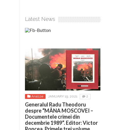
Latest News
Analize
JANUARY 19, 2021
2
Generalul Radu Theodoru
despre “MÂNA MOSCOVEI –
Documentele crimei din
decembrie 1989”. Editor: Victor
Roncea. Primele trei volume