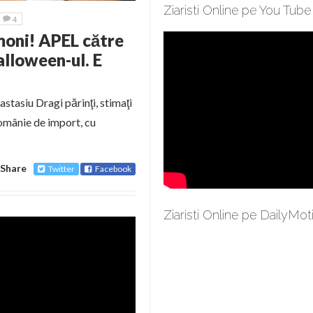
Ziaristi Online pe You Tube
4
emoni! APEL către
alloween-ul. E
stasiu Dragi părinţi, stimaţi
Românie de import, cu
Share
Twitter
Facebook
Ziaristi Online pe DailyMot