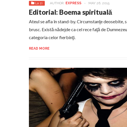
La zi
AUTHOR:
EXPRESS
-
MAY 26, 2015
Editorial: Boema spirituală
Ateul se afla în stand-by. Circumstanţe deosebite, si
brusc. Există nădejde ca cel rece faţă de Dumnezeu
categoria celor fierbinţi.
READ MORE