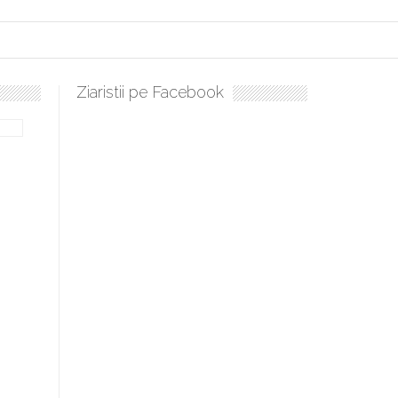
Ziaristii pe Facebook
bilă, periculoase pentru sănătate
 mai ușor de stăpânit”
ristos!”
e la Humanitas militează pentru federalizarea