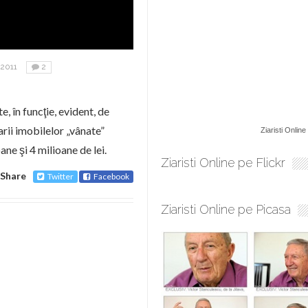
2011
2
, în funcţie, evident, de
tarii imobilelor „vânate”
Ziaristi Online
ane şi 4 milioane de lei.
Ziaristi Online pe Flickr
Share
Twitter
Facebook
Ziaristi Online pe Picasa