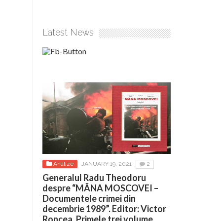
Latest News
Analize
JANUARY 19, 2021
2
Generalul Radu Theodoru
despre “MÂNA MOSCOVEI –
Documentele crimei din
decembrie 1989”. Editor: Victor
Roncea. Primele trei volume