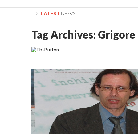
LATEST
NEWS
Tag Archives:
Grigore 
Lepădarea de sine și urmarea lui Hristos. Calea spre