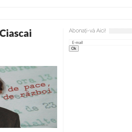
Ciascai
Abonați-vă Aici!
 desăvârșire. Gând de duminică de Elena Solunca Moise
Scu