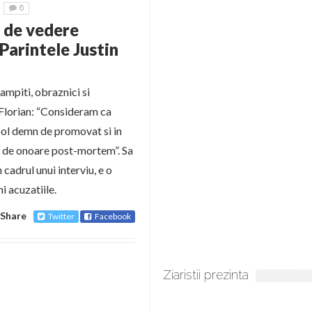
6
t de vedere
Parintele Justin
tampiti, obraznici si
 Florian: “Consideram ca
bol demn de promovat si in
an de onoare post-mortem”. Sa
cadrul unui interviu, e o
i acuzatiile.
Share
Twitter
Facebook
Ziaristii prezinta