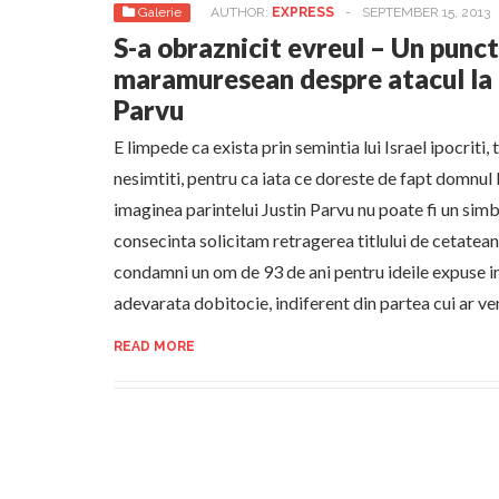
Galerie
AUTHOR:
EXPRESS
-
SEPTEMBER 15, 2013
S-a obraznicit evreul – Un punc
maramuresean despre atacul la 
Parvu
E limpede ca exista prin semintia lui Israel ipocriti, 
nesimtiti, pentru ca iata ce doreste de fapt domnul
imaginea parintelui Justin Parvu nu poate fi un sim
consecinta solicitam retragerea titlului de cetate
condamni un om de 93 de ani pentru ideile expuse in 
adevarata dobitocie, indiferent din partea cui ar ven
READ MORE