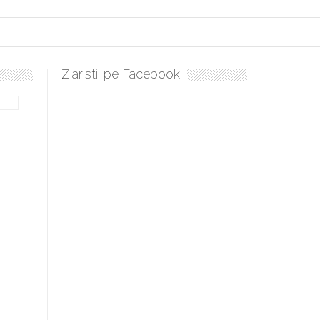
Ziaristii pe Facebook
lați, sculați, boieri mari! Sara Nukina are nevoie de ajutorul nostru!