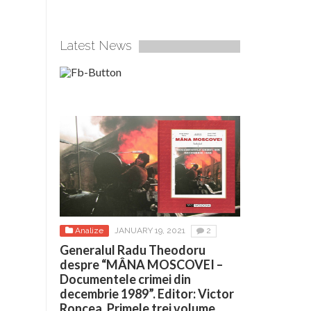
Latest News
Analize
JANUARY 19, 2021
2
Generalul Radu Theodoru
despre “MÂNA MOSCOVEI –
Documentele crimei din
decembrie 1989”. Editor: Victor
Roncea. Primele trei volume