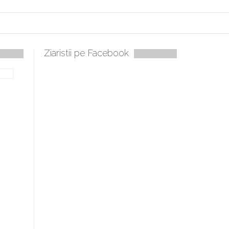
Ziaristii pe Facebook
bilă, periculoase pentru sănătate
 mai ușor de stăpânit”
ristos!”
e la Humanitas militează pentru federalizarea