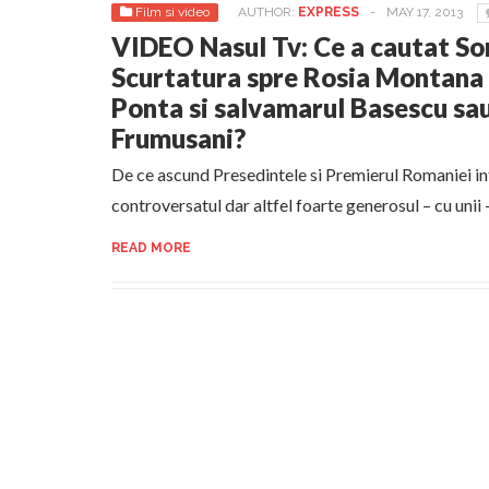
Film si video
AUTHOR:
EXPRESS
-
MAY 17, 2013
VIDEO Nasul Tv: Ce a cautat So
Scurtatura spre Rosia Montana 
Ponta si salvamarul Basescu sau
Frumusani?
De ce ascund Presedintele si Premierul Romaniei i
controversatul dar altfel foarte generosul – cu unii
READ MORE