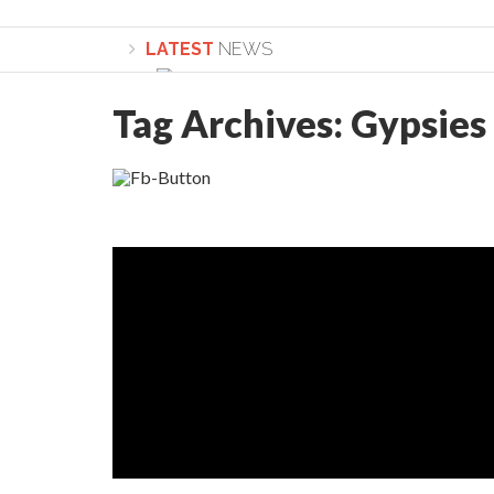
LATEST
NEWS
Tag Archives:
Gypsies
Lepădarea de sine și urmarea lui Hristos. Ca
Sculați, sculați, boieri mari! Sara Nukina are 
Academia Române revine în cazul pericolele 
Academia Română: 5G poate cauza CANCER. Gu
La Mulți Ani, Eugen Mihăescu!
Pamfil Șeicaru omagiat la Mănăstirea ctitori
Nu vă fie frică! FOTO și VIDEO cu Corneliu Vl
Mariana Nicolesco: Evenimentele Darclée la
Schimbarea la Față: “Acesta e Fiul Meu Mult Iub
Turnătorul DIE Lucian Boia înjură din nou popo
României