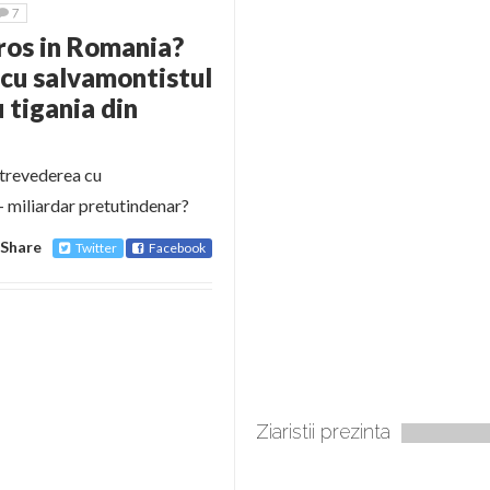
7
ros in Romania?
cu salvamontistul
 tigania din
ntrevederea cu
 – miliardar pretutindenar?
Share
Twitter
Facebook
Ziaristii prezinta