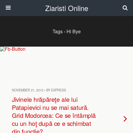
Ziaristi Online
Tags › Hi Bye
NOVEMBER 21, 2012 • BY EXPRESS
Jivinele hrăpăreţe ale lui
Patapievici nu se mai satură.
Grid Modorcea: Ce se întâmplă
cu un hoţ după ce e schimbat
din funcţie?