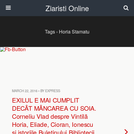
Ziaristi Online
Tags › Horia Stamatu
MARCH 22, 2016 • BY EXPRESS
EXILUL E MAI CUMPLIT
DECÂT MÂNCAREA CU SOIA.
Corneliu Vlad despre Vintilă
Horia, Eliade, Cioran, Ionescu
şi istoriile Buletinului Bibliotecii