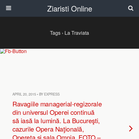
Ziaristi Online
Tags › La Traviata
APRIL 20, 2015 • BY EXPRESS
Ravagiile managerial-regizorale
din universul Operei continuă
să iasă la lumină. La Bucureşti,
cazurile Opera Naţională,
Opereta şi sala Omnia. FOTO –