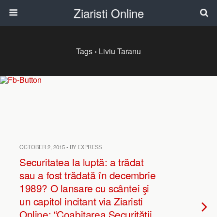
Ziaristi Online
Tags › Liviu Taranu
OCTOBER 2, 2015 • BY EXPRESS
Securitatea la luptă: a trădat
sau a fost trădată în decembrie
1989? O lansare cu scântei şi
un capitol incitant via Ziaristi
Online: “Coabitarea Securității