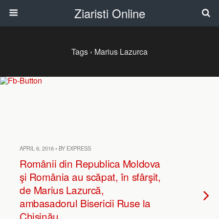
Ziaristi Online
Tags › Marius Lazurca
APRIL 6, 2016 • BY EXPRESS
Românii din Republica Moldova
şi România au scăpat, în sfârşit,
de Marius Lazurcă,
ambasadorul Bisericii Ruse la
Chişinău