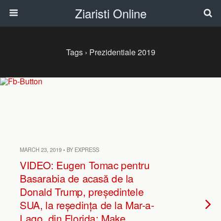
Ziaristi Online
Tags › Prezidentiale 2019
MARCH 23, 2019 • BY EXPRESS
VIDEO: Eugen Tomac pentru
Basarabia de acasă de la
Donald Trump, președintele
SUA, la reședința de la Mar-a-
Lago, din Florida: Make