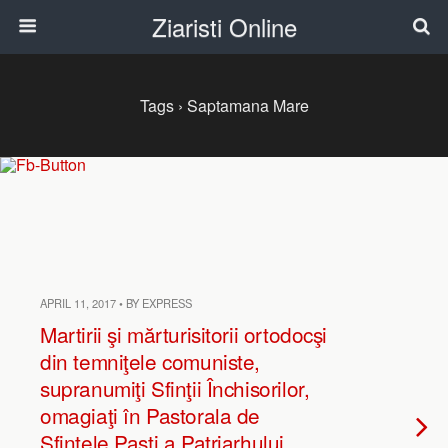
Ziaristi Online
Tags › Saptamana Mare
APRIL 11, 2017 • BY EXPRESS
Martirii şi mărturisitorii ortodocşi
din temniţele comuniste,
supranumiţi Sfinţii Închisorilor,
omagiaţi în Pastorala de
Sfintele Paşti a Patriarhului