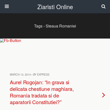
Ziaristi Online
Tags › Steaua Romaniei
MARCH 13, 2014 • BY EXPRESS
Aurel Rogojan: “In grava si
delicata chestiune maghiara,
Romania tradata si de
aparatorii Constitutiei?”