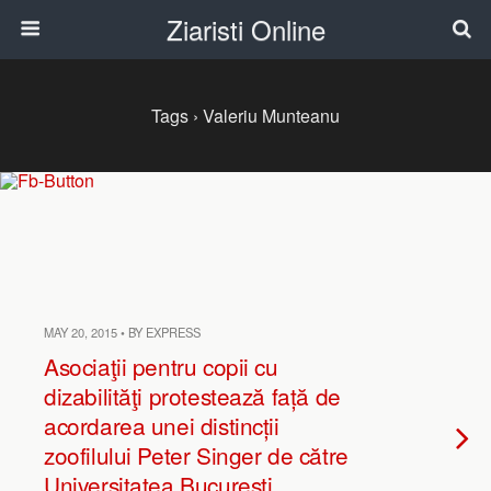
Ziaristi Online
Tags › Valeriu Munteanu
MAY 20, 2015 • BY EXPRESS
Asociaţii pentru copii cu
dizabilităţi protestează față de
acordarea unei distincții
zoofilului Peter Singer de către
Universitatea Bucureşti