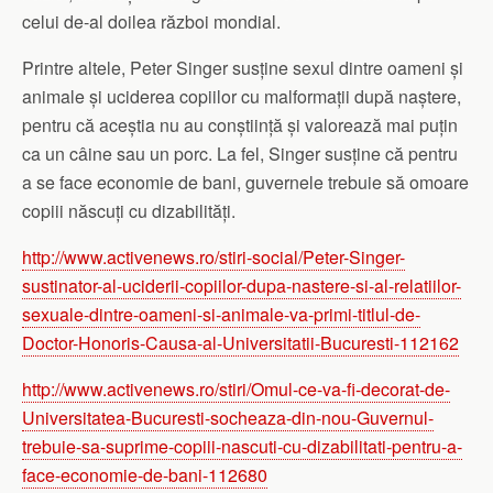
celui de-al doilea război mondial.
Printre altele, Peter Singer susține sexul dintre oameni și
animale și uciderea copiilor cu malformații după naștere,
pentru că aceștia nu au conștiință și valorează mai puțin
ca un câine sau un porc. La fel, Singer susține că pentru
a se face economie de bani, guvernele trebuie să omoare
copiii născuți cu dizabilități.
http://www.activenews.ro/stiri-social/Peter-Singer-
sustinator-al-uciderii-copiilor-dupa-nastere-si-al-relatiilor-
sexuale-dintre-oameni-si-animale-va-primi-titlul-de-
Doctor-Honoris-Causa-al-Universitatii-Bucuresti-112162
http://www.activenews.ro/stiri/Omul-ce-va-fi-decorat-de-
Universitatea-Bucuresti-socheaza-din-nou-Guvernul-
trebuie-sa-suprime-copiii-nascuti-cu-dizabilitati-pentru-a-
face-economie-de-bani-112680