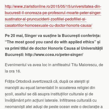
http://www.ziaristionline.ro/2015/05/15/universitatea-din-
bucuresti-il-onoreaza-pe-profesorul-moarte-peter-singer-
sustinator-al-pruncuciderii-zoofiliei-pedofiliei-si-
casatoriilor-homosexuale-cu-doctor-honoris-causa/
Pe 20 mai, Singer va susține la București conferința:
“The most good you cand do with applied ethics” și
va primi titlul de doctor Honoris Causa al Universității
București: http://www.ccea.ro/peter-singer/
Evenimentul va avea loc in amfiteatrul Titu Maiorescu, de
la ora 16.
Frăția Ortodoxă avertizează că, după ce ateiștii și
marxiștii au eșuat lamentabil în scoaterea religiei din
școli, asaltul se dă asupra instituțiilor culturale și de
învățământ prin acțiuni laterale. Infiltrarea culturală cu
neomarxiști atei aduși de peste ocean este o declarație a