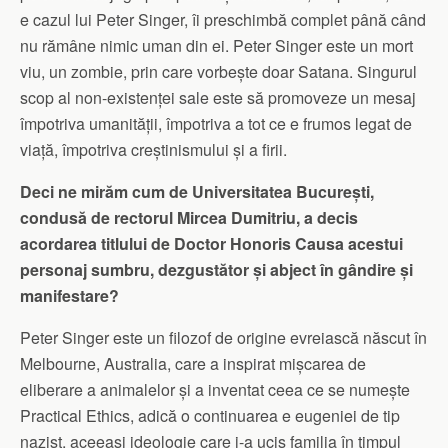
e cazul lui Peter Singer, îi preschimbă complet până când
nu rămâne nimic uman din ei. Peter Singer este un mort
viu, un zombie, prin care vorbește doar Satana. Singurul
scop al non-existenței sale este să promoveze un mesaj
împotriva umanității, împotriva a tot ce e frumos legat de
viață, împotriva creștinismului și a firii.
Deci ne mirăm cum de Universitatea București,
condusă de rectorul Mircea Dumitriu, a decis
acordarea titlului de Doctor Honoris Causa acestui
personaj sumbru, dezgustător și abject în gândire și
manifestare?
Peter Singer este un filozof de origine evreiască născut în
Melbourne, Australia, care a inspirat mișcarea de
eliberare a animalelor și a inventat ceea ce se numește
Practical Ethics, adică o continuarea e eugeniei de tip
nazist, aceeași ideologie care i-a ucis familia în timpul