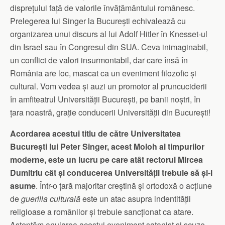
disprețului față de valorile învățământului românesc.
Prelegerea lui Singer la București echivalează cu
organizarea unui discurs al lui Adolf Hitler în Knesset-ul
din Israel sau în Congresul din SUA. Ceva inimaginabil,
un conflict de valori insurmontabil, dar care însă în
România are loc, mascat ca un eveniment filozofic și
cultural. Vom vedea și auzi un promotor al pruncuciderii
în amfiteatrul Universității București, pe banii noștri, în
țara noastră, grație conducerii Universității din București!
Acordarea acestui titlu de către Universitatea
București lui Peter Singer, acest Moloh al timpurilor
moderne, este un lucru pe care atât rectorul Mircea
Dumitriu cât și conducerea Universității trebuie să și-l
asume
. Într-o țară majoritar creștină și ortodoxă o acțiune
de
guerilla culturală
este un atac asupra indentității
religioase a românilor și trebuie sancționat ca atare.
Așteptăm anularea acestui eveniment satanist și scuze