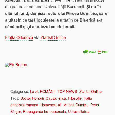
din partea conducerii Universității București.
Și nu în
ultimul rând, demisia rectorului Mircea Dumitriu, care
a uitat în ce țară locuiește, a uitat în ce Biserică s-a
căsătorit și și-a botezat cei doi copii.
Frăţia Ortodoxă
via
Ziaristi Online
Categories:
La zi
,
ROMÂNII
,
TOP NEWS
,
Ziaristi Online
Tags:
Doctor Honoris Causa
,
etica
,
Filosofie
,
fratia
ortodoxa romana
,
Homosexuali
,
Mircea Dumitru
,
Peter
Singer
,
Propaganda homosexuala
,
Universitatea