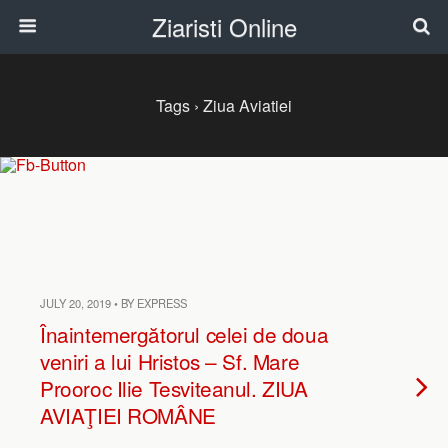
Ziaristi Online
Tags › Ziua Aviatiei
JULY 20, 2019 • BY EXPRESS
Înaintemergătorul celei de doua
veniri a lui Hristos – Sf. Mare
Prooroc Ilie Tesviteanul. ZIUA
AVIAŢIEI ROMÂNE