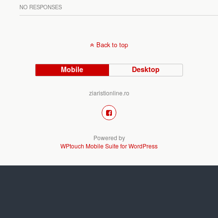
NO RESPONSES
Back to top
Mobile
Desktop
ziaristionline.ro
Powered by
WPtouch Mobile Suite for WordPress