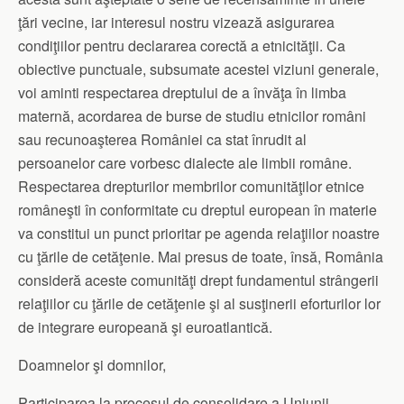
ţări vecine, iar interesul nostru vizează asigurarea
condiţiilor pentru declararea corectă a etnicităţii. Ca
obiective punctuale, subsumate acestei viziuni generale,
voi aminti respectarea dreptului de a învăţa în limba
maternă, acordarea de burse de studiu etnicilor români
sau recunoaşterea României ca stat înrudit al
persoanelor care vorbesc dialecte ale limbii române.
Respectarea drepturilor membrilor comunităţilor etnice
româneşti în conformitate cu dreptul european în materie
va constitui un punct prioritar pe agenda relaţiilor noastre
cu ţările de cetăţenie. Mai presus de toate, însă, România
consideră aceste comunităţi drept fundamentul strângerii
relaţiilor cu ţările de cetăţenie şi al susţinerii eforturilor lor
de integrare europeană şi euroatlantică.
Doamnelor şi domnilor,
Participarea la procesul de consolidare a Uniunii