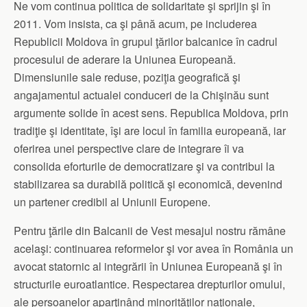
Ne vom continua politica de solidaritate şi sprijin şi în
2011. Vom insista, ca şi până acum, pe includerea
Republicii Moldova în grupul ţărilor balcanice în cadrul
procesului de aderare la Uniunea Europeană.
Dimensiunile sale reduse, poziţia geografică şi
angajamentul actualei conduceri de la Chişinău sunt
argumente solide în acest sens. Republica Moldova, prin
tradiţie şi identitate, îşi are locul în familia europeană, iar
oferirea unei perspective clare de integrare îi va
consolida eforturile de democratizare şi va contribui la
stabilizarea sa durabilă politică şi economică, devenind
un partener credibil al Uniunii Europene.
Pentru ţările din Balcanii de Vest mesajul nostru rămâne
acelaşi: continuarea reformelor şi vor avea în România un
avocat statornic al integrării în Uniunea Europeană şi în
structurile euroatlantice. Respectarea drepturilor omului,
ale persoanelor aparţinând minorităţilor naţionale,