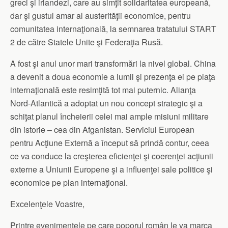
greci şi irlandezi, care au simţit solidaritatea europeană,
dar şi gustul amar al austerităţii economice, pentru
comunitatea internaţională, la semnarea tratatului START
2 de către Statele Unite şi Federaţia Rusă.
A fost şi anul unor mari transformări la nivel global. China
a devenit a doua economie a lumii şi prezenţa ei pe piaţa
internaţională este resimţită tot mai puternic. Alianţa
Nord-Atlantică a adoptat un nou concept strategic şi a
schiţat planul încheierii celei mai ample misiuni militare
din istorie – cea din Afganistan. Serviciul European
pentru Acţiune Externă a început să prindă contur, ceea
ce va conduce la creşterea eficienţei şi coerenţei acţiunii
externe a Uniunii Europene şi a influenţei sale politice şi
economice pe plan internaţional.
Excelenţele Voastre,
Printre evenimentele pe care poporul român le va marca