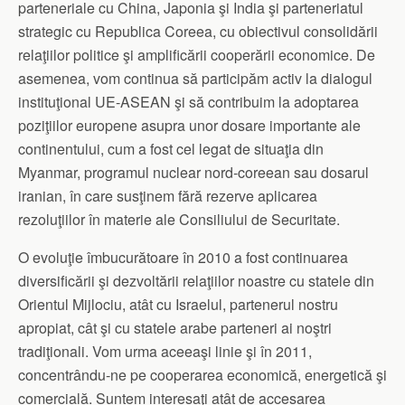
parteneriale cu China, Japonia şi India şi parteneriatul
strategic cu Republica Coreea, cu obiectivul consolidării
relaţiilor politice şi amplificării cooperării economice. De
asemenea, vom continua să participăm activ la dialogul
instituţional UE-ASEAN şi să contribuim la adoptarea
poziţiilor europene asupra unor dosare importante ale
continentului, cum a fost cel legat de situaţia din
Myanmar, programul nuclear nord-coreean sau dosarul
iranian, în care susţinem fără rezerve aplicarea
rezoluţiilor în materie ale Consiliului de Securitate.
O evoluţie îmbucurătoare în 2010 a fost continuarea
diversificării şi dezvoltării relaţiilor noastre cu statele din
Orientul Mijlociu, atât cu Israelul, partenerul nostru
apropiat, cât şi cu statele arabe parteneri ai noştri
tradiţionali. Vom urma aceeaşi linie şi în 2011,
concentrându-ne pe cooperarea economică, energetică şi
comercială. Suntem interesaţi atât de accesarea