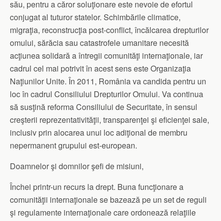
său, pentru a căror soluţionare este nevoie de efortul
conjugat al tuturor statelor. Schimbările climatice,
migraţia, reconstrucţia post-conflict, încălcarea drepturilor
omului, sărăcia sau catastrofele umanitare necesită
acţiunea solidară a întregii comunităţi internaţionale, iar
cadrul cel mai potrivit în acest sens este Organizaţia
Naţiunilor Unite. În 2011, România va candida pentru un
loc în cadrul Consiliului Drepturilor Omului. Va continua
să susţină reforma Consiliului de Securitate, în sensul
creşterii reprezentativităţii, transparenţei şi eficienţei sale,
inclusiv prin alocarea unui loc adiţional de membru
nepermanent grupului est-european.
Doamnelor şi domnilor şefi de misiuni,
Închei printr-un recurs la drept. Buna funcţionare a
comunităţii internaţionale se bazează pe un set de reguli
şi regulamente internaţionale care ordonează relaţiile