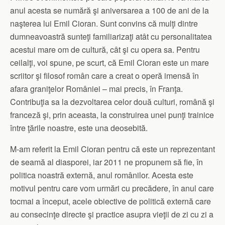
anul acesta se numără şi aniversarea a 100 de ani de la
naşterea lui Emil Cioran. Sunt convins că mulţi dintre
dumneavoastră sunteţi familiarizaţi atât cu personalitatea
acestui mare om de cultură, cât şi cu opera sa. Pentru
ceilalţi, voi spune, pe scurt, că Emil Cioran este un mare
scriitor şi filosof român care a creat o operă imensă în
afara graniţelor României – mai precis, în Franţa.
Contribuţia sa la dezvoltarea celor două culturi, română şi
franceză şi, prin aceasta, la construirea unei punţi trainice
între ţările noastre, este una deosebită.
M-am referit la Emil Cioran pentru că este un reprezentant
de seamă al diasporei, iar 2011 ne propunem să fie, în
politica noastră externă, anul românilor. Acesta este
motivul pentru care vom urmări cu precădere, în anul care
tocmai a început, acele obiective de politică externă care
au consecinţe directe şi practice asupra vieţii de zi cu zi a