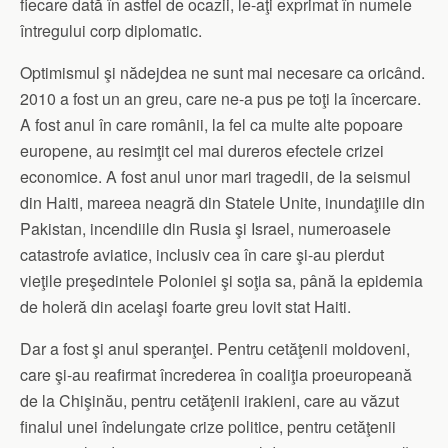
fiecare dată în astfel de ocazii, le-aţi exprimat în numele
întregului corp diplomatic.
Optimismul şi nădejdea ne sunt mai necesare ca oricând.
2010 a fost un an greu, care ne-a pus pe toţi la încercare.
A fost anul în care românii, la fel ca multe alte popoare
europene, au resimţit cel mai dureros efectele crizei
economice. A fost anul unor mari tragedii, de la seismul
din Haiti, mareea neagră din Statele Unite, inundaţiile din
Pakistan, incendiile din Rusia şi Israel, numeroasele
catastrofe aviatice, inclusiv cea în care şi-au pierdut
vieţile preşedintele Poloniei şi soţia sa, până la epidemia
de holeră din acelaşi foarte greu lovit stat Haiti.
Dar a fost şi anul speranţei. Pentru cetăţenii moldoveni,
care şi-au reafirmat încrederea în coaliţia proeuropeană
de la Chişinău, pentru cetăţenii irakieni, care au văzut
finalul unei îndelungate crize politice, pentru cetăţenii