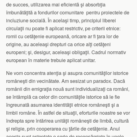
de succes, utilizarea mai eficientă şi absorbţia
îmbunătăţită a fondurilor comunitare pentru proiectele de
incluziune socială. În acelaşi timp, principiul liberei
circulaţii nu poate fi aplicat restrictiv, pe criterii etnice:
romii cu cetăţenie europeană, oricare ar fi ţara lor de
origine, au aceleaşi drepturi ca orice alţi cetăţeni
europeni; şi, desigur, aceleaşi obligaţii. Cadrul normativ
european în materie trebuie aplicat unitar.
Ne vom concentra atenţia şi asupra comunităţilor istorice
româneşti din vecinătate. Am sesizat un paradox. Dacă
românii din emigraţia nouă sunt individualizaţi ca români,
se întâmplă ca celor din comunităţile istorice să le fie
îngreunată asumarea identităţii etnice româneşti şi a
limbii române. În astfel de situaţii, eforturile noastre se vor
îndrepta spre întărirea unităţii româneşti de limbă, cultură
şi religie, prin cooperarea cu ţările de cetăţenie. Anul
acesta sunt aşteptate o serie de recensăminte în unele