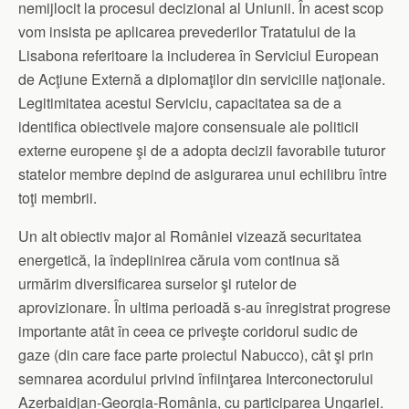
nemijlocit la procesul decizional al Uniunii. În acest scop
vom insista pe aplicarea prevederilor Tratatului de la
Lisabona referitoare la includerea în Serviciul European
de Acţiune Externă a diplomaţilor din serviciile naţionale.
Legitimitatea acestui Serviciu, capacitatea sa de a
identifica obiectivele majore consensuale ale politicii
externe europene şi de a adopta decizii favorabile tuturor
statelor membre depind de asigurarea unui echilibru între
toţi membrii.
Un alt obiectiv major al României vizează securitatea
energetică, la îndeplinirea căruia vom continua să
urmărim diversificarea surselor şi rutelor de
aprovizionare. În ultima perioadă s-au înregistrat progrese
importante atât în ceea ce priveşte coridorul sudic de
gaze (din care face parte proiectul Nabucco), cât şi prin
semnarea acordului privind înfiinţarea Interconectorului
Azerbaidjan-Georgia-România, cu participarea Ungariei.