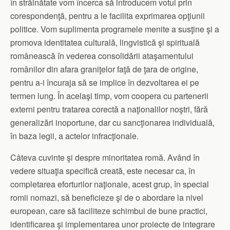
în străinătate vom încerca să introducem votul prin
corespondenţă, pentru a le facilita exprimarea opţiunii
politice. Vom suplimenta programele menite a susţine şi a
promova identitatea culturală, lingvistică şi spirituală
românească în vederea consolidării ataşamentului
românilor din afara graniţelor faţă de ţara de origine,
pentru a-i încuraja să se implice în dezvoltarea ei pe
termen lung. În acelaşi timp, vom coopera cu partenerii
externi pentru tratarea corectă a naţionalilor noştri, fără
generalizări inoportune, dar cu sancţionarea individuală,
în baza legii, a actelor infracţionale.
Câteva cuvinte şi despre minoritatea romă. Având în
vedere situaţia specifică creată, este necesar ca, în
completarea eforturilor naţionale, acest grup, în special
romii nomazi, să beneficieze şi de o abordare la nivel
european, care să faciliteze schimbul de bune practici,
identificarea şi implementarea unor proiecte de integrare