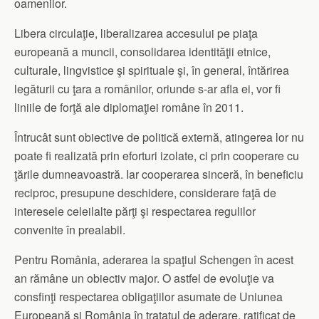
oamenilor.
Libera circulaţie, liberalizarea accesului pe piaţa
europeană a muncii, consolidarea identităţii etnice,
culturale, lingvistice şi spirituale şi, în general, întărirea
legăturii cu ţara a românilor, oriunde s-ar afla ei, vor fi
liniile de forţă ale diplomaţiei române în 2011.
Întrucât sunt obiective de politică externă, atingerea lor nu
poate fi realizată prin eforturi izolate, ci prin cooperare cu
ţările dumneavoastră. Iar cooperarea sinceră, în beneficiu
reciproc, presupune deschidere, considerare faţă de
interesele celeilalte părţi şi respectarea regulilor
convenite în prealabil.
Pentru România, aderarea la spaţiul Schengen în acest
an rămâne un obiectiv major. O astfel de evoluţie va
consfinţi respectarea obligaţiilor asumate de Uniunea
Europeană şi România în tratatul de aderare, ratificat de