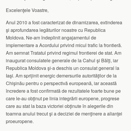
Excelenţele Voastre,
Anul 2010 a fost caracterizat de dinamizarea, extinderea
şi aprofundarea legăturilor noastre cu Republica
Moldova. Ne-am îndeplinit angajamentul de
implementare a Acordului privind micul trafic la frontieră.
Am semnat Tratatul privind regimul frontierei de stat. Am
inaugurat consulatele generale de la Cahul şi Bălţi, iar
Republica Moldova şi-a deschis un consulat general la
Iaşi. Am sprijinit energic demersurile autorităţilor de la
Chişinău pentru o perspectivă europeană, iar această
încredere a fost confirmată de rezultatele foarte bune pe
care le-au obţinut pe linia integrării europene, progrese
care au stat la baza victoriei obţinute în alegerile din
toamna anului trecut şi a deciziei de menţinere a alianţei
proeuropene.