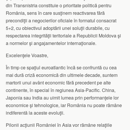
din Transnistria constituie o prioritate politică pentru
România, sens în care susţinem reactivarea fără
precondiţii a negocierilor oficiale în formatul consacrat
5+2, cu obiectivul adoptării unei soluţii durabile, cu
respectarea integrităţii teritoriale a Republicii Moldova şi
a normelor şi angajamentelor internaţionale.
Excelenţele Voastre,
În timp ce spaţiul euroatlantic încă se confruntă cu cea
mai dură criză economică din ultimele decade, suntem
martorii unui avânt economic fără precedent pe alte
continente, în special în regiunea Asia-Pacific. China,
Japonia sau India au uimit lumea prin performanţele lor
economice şi tehnologice, iar România nu poate rămâne
indiferentă la aceste evoluţii.
Pilonii acţiunii României în Asia vor rămâne relaţiile