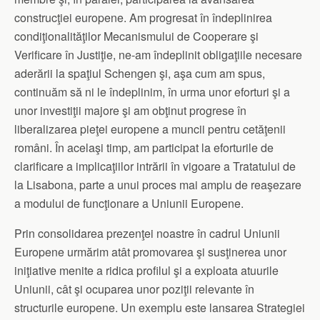
construcţiei europene. Am progresat în îndeplinirea
condiţionalităţilor Mecanismului de Cooperare şi
Verificare în Justiţie, ne-am îndeplinit obligaţiile necesare
aderării la spaţiul Schengen şi, aşa cum am spus,
continuăm să ni le îndeplinim, în urma unor eforturi şi a
unor investiţii majore şi am obţinut progrese în
liberalizarea pieţei europene a muncii pentru cetăţenii
români. În acelaşi timp, am participat la eforturile de
clarificare a implicaţiilor intrării în vigoare a Tratatului de
la Lisabona, parte a unui proces mai amplu de reaşezare
a modului de funcţionare a Uniunii Europene.
Prin consolidarea prezenţei noastre în cadrul Uniunii
Europene urmărim atât promovarea şi susţinerea unor
iniţiative menite a ridica profilul şi a exploata atuurile
Uniunii, cât şi ocuparea unor poziţii relevante în
structurile europene. Un exemplu este lansarea Strategiei