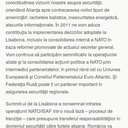
corectitudinea viziunii noastre asupra securităţii,
orientând Alianţa spre contracararea noilor tipuri de
ameninţări: rachetele balistice, insecuritatea energetică,
atacurile informaţionale. În 2011 ne vom aduce
contribuţia la implementarea deciziilor adoptate la
Lisabona, inclusiv la consolidarea internă a NATO în
baza reformei promovate de actualul secretar general.
Vom continua să participăm semnificativ la operaţiunile
aliate şi la consolidarea acţiunii politice a NATO prin
intermediul parteneriatelor, în primul rând cel cu Uniunea
Europeană şi Consiliul Parteneriatului Euro-Atlantic. Şi
Federaţia Rusă poate fi un partener important în
asigurarea securităţii regionale.
Summit-ul de la Lisabona a consemnat intrarea
operaţiunii NATO/ISAF într-o nouă fază – procesul de
tranziţie – care presupune transferul responsabilităţilor în
domeniul securităţii către forţele afgane. România va