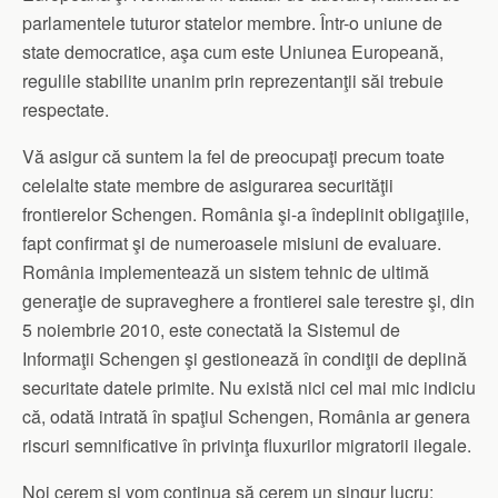
parlamentele tuturor statelor membre. Într-o uniune de
state democratice, aşa cum este Uniunea Europeană,
regulile stabilite unanim prin reprezentanţii săi trebuie
respectate.
Vă asigur că suntem la fel de preocupaţi precum toate
celelalte state membre de asigurarea securităţii
frontierelor Schengen. România şi-a îndeplinit obligaţiile,
fapt confirmat şi de numeroasele misiuni de evaluare.
România implementează un sistem tehnic de ultimă
generaţie de supraveghere a frontierei sale terestre şi, din
5 noiembrie 2010, este conectată la Sistemul de
Informaţii Schengen şi gestionează în condiţii de deplină
securitate datele primite. Nu există nici cel mai mic indiciu
că, odată intrată în spaţiul Schengen, România ar genera
riscuri semnificative în privinţa fluxurilor migratorii ilegale.
Noi cerem şi vom continua să cerem un singur lucru: