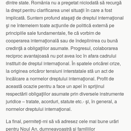
dintre state. România nu a pregetat niciodată să recurgă
la drept pentru clarificarea unei situaţii în care a fost
implicată. Suntem profund ataşaţi de dreptul internaţional
şi ne întemeiem toate acţiunile de politică externă pe
principiile sale fundamentale, fie că vorbim de
cooperarea internaţională sau de îndeplinirea cu bună
credinţă a obligaţiilor asumate. Progresul, colaborarea
reciproc avantajoasă nu pot avea loc în afara cadrului
instituit de dreptul internaţional. În spatele oricărei crize,
la originea oricăror tensiuni interstatale stă un act de
încălcare a normelor dreptului internaţional. Profit de
această ocazie pentru a face un apel în sprijinul
respectării obligaţiilor asumate prin diversele instrumente
juridice – tratate, acorduri, statute etc.- şi, în general, a
normelor dreptului internaţional.
La final, permiteţi-mi să vă adresez cele mai bune urări
pentru Noul An, dumneavoastră şi familiilor