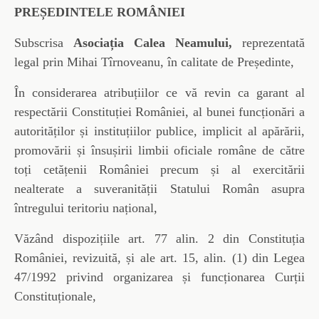
PREȘEDINTELE ROMÂNIEI
Subscrisa
Asociația Calea Neamului,
reprezentată
legal prin Mihai Tîrnoveanu, în calitate de Președinte,
În considerarea atribuțiilor ce vă revin ca garant al
respectării Constituției României, al bunei funcționări a
autorităților și instituțiilor publice, implicit al apărării,
promovării și însușirii limbii oficiale române de către
toți cetățenii României precum și al exercitării
nealterate a suveranității Statului Român asupra
întregului teritoriu național,
Văzând dispozițiile art. 77 alin. 2 din Constituția
României, revizuită, și ale art. 15, alin. (1) din Legea
47/1992 privind organizarea și funcționarea Curții
Constituționale,