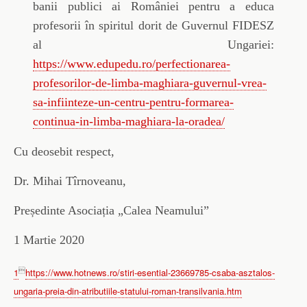
banii publici ai României pentru a educa
profesorii în spiritul dorit de Guvernul FIDESZ
al Ungariei:
https://www.edupedu.ro/perfectionarea-
profesorilor-de-limba-maghiara-guvernul-vrea-
sa-infiinteze-un-centru-pentru-formarea-
continua-in-limba-maghiara-la-oradea/
Cu deosebit respect,
Dr. Mihai Tîrnoveanu,
Președinte Asociația „Calea Neamului”
1 Martie 2020

1
https://www.hotnews.ro/stiri-esential-23669785-csaba-asztalos-
ungaria-preia-din-atributiile-statului-roman-transilvania.htm