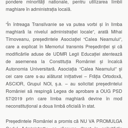
pondere minorități nationale, pentru utilizarea limbii
maghiare în administrația locală.
“În întreaga Transilvanie se va putea vorbi și în limba
maghiară la nivelul administrației locale”, arată Mihai
Tîrnoveanu, președintele Asociației “Calea Neamului”,
care a explicat în Memoriul transmis Președinției și că
modificările aduse de UDMR Legii Educației atentează
de asemenea la Constituția României și încalcă
Autonomia Universitară. Asociația “Calea Neamului” și
cei care care s-au alăturat inițiativei – Frăția Ortodoxă,
ASCIOR, Grupul NOI, ș.a. – au solicitat președintelui
României să respingă Legea de aprobare a OUG PSD
57/2019 prin care limba maghiară devine în mod
neconstituțional a doua limbă oficială în stat.
Președintele României a promis că NU VA PROMULGA