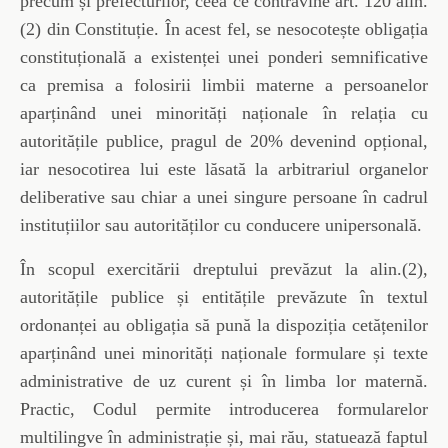
precum și prefecturilor, ceea ce contravine art. 120 alin.
(2) din Constituție. În acest fel, se nesocotește obligația
constituțională a existenței unei ponderi semnificative
ca premisa a folosirii limbii materne a persoanelor
aparținând unei minorități naționale în relația cu
autoritățile publice, pragul de 20% devenind opțional,
iar nesocotirea lui este lăsată la arbitrariul organelor
deliberative sau chiar a unei singure persoane în cadrul
instituțiilor sau autorităților cu conducere unipersonală.
În scopul exercitării dreptului prevăzut la alin.(2),
autoritățile publice și entitățile prevăzute în textul
ordonanței au obligația să pună la dispoziția cetățenilor
aparținând unei minorități naționale formulare și texte
administrative de uz curent și în limba lor maternă.
Practic, Codul permite introducerea formularelor
multilingve în administrație și, mai rău, statuează faptul