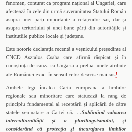
fenomen, conturat ca program național al Ungariei, care
afectează în cele din urmă suveranitatea Statului Român
asupra unei părți importante a cetățenilor săi, dar și
asupra teritoriului și unei bune părți din autoritățile și
instituțiile publice locale și județene.
Este notorie declarația recentă a veșnicului președinte al
CNCD Asztalos Csaba care afirmă răspicat și în
cunoștință de cauză că Ungaria a preluat unele atribute
ale României exact în sensul celor descrise mai sus
.
1
Ambele legi încalcă Carta europeană a limbilor
regionale sau minoritare care statuează la rang de
principiu fundamental al receptării și aplicării de către
statele semnatare a Cartei că: …
Subliniind valoarea
interculturalităţii şi a plurilingvismului, şi
considerând că protecţia şi încurajarea limbilor