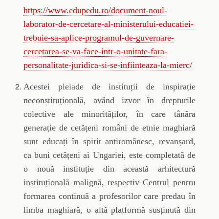
https://www.edupedu.ro/document-noul-
laborator-de-cercetare-al-ministerului-educatiei-
trebuie-sa-aplice-programul-de-guvernare-
cercetarea-se-va-face-intr-o-unitate-fara-
personalitate-juridica-si-se-infiinteaza-la-mierc/
Acestei pleiade de instituții de inspirație
neconstituțională, având izvor în drepturile
colective ale minorităților, în care tânăra
generație de cetățeni români de etnie maghiară
sunt educați în spirit antiromânesc, revanșard,
ca buni cetățeni ai Ungariei, este completată de
o nouă instituție din această arhitectură
instituțională malignă, respectiv Centrul pentru
formarea continuă a profesorilor care predau în
limba maghiară, o altă platformă susținută din