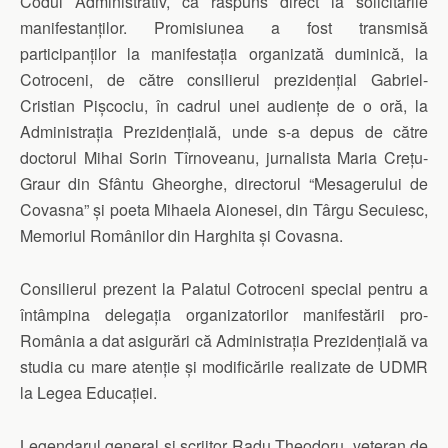
Codul Administrativ, ca răspuns direct la solicitările
manifestanților. Promisiunea a fost transmisă
participanților la manifestația organizată duminică, la
Cotroceni, de către consilierul prezidențial Gabriel-
Cristian Pișcociu, în cadrul unei audiențe de o oră, la
Administrația Prezidențială, unde s-a depus de către
doctorul Mihai Sorin Tîrnoveanu, jurnalista Maria Crețu-
Graur din Sfântu Gheorghe, directorul “Mesagerului de
Covasna” și poeta Mihaela Aionesei, din Târgu Secuiesc,
Memoriul Românilor din Harghita și Covasna.
Consilierul prezent la Palatul Cotroceni special pentru a
întâmpina delegația organizatorilor manifestării pro-
România a dat asigurări că Administrația Prezidențială va
studia cu mare atenție și modificările realizate de UDMR
la Legea Educației.
Legendarul general și scriitor Radu Theodoru, veteran de