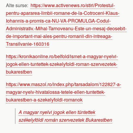
Alte surse:
https://www.activenews.ro/stiri/Protestul-
pentru-apararea-limbii-romane-de-la-Cotroceni-Klaus-
Iohannis-a-promis-ca-NU-VA-PROMULGA-Codul-
Administrativ.-Mihai-Tarnoveanu-Este-un-mesaj-deosebit-
de-important-mai-ales-pentru-romanii-din-intreaga-
Transilvanie-160316
https://kronikaonline.ro/belfold/ismet-a-magyar-nyelvi-
jogok-ellen-tuntettek-szekelyfoldi-roman-szervezetek-
bukarestben
https://www.maszol.ro/index.php/tarsadalom/122827-a-
magyar-nyelv-hivatalossa-tetele-ellen-tuntettek-
bukarestben-a-szekelyfoldi-romanok
A magyar nyelvi jogok ellen tüntettek
székelyföldi román szervezetek Bukarestben