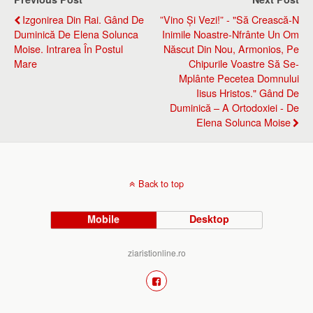
Izgonirea Din Rai. Gând De
”Vino Și Vezi!” - "Să Crească-N
Duminică De Elena Solunca
Inimile Noastre-Nfrânte Un Om
Moise. Intrarea În Postul
Născut Din Nou, Armonios, Pe
Mare
Chipurile Voastre Să Se-
Mplânte Pecetea Domnului
Iisus Hristos." Gând De
Duminică – A Ortodoxiei - De
Elena Solunca Moise
Back to top
Mobile
Desktop
ziaristionline.ro