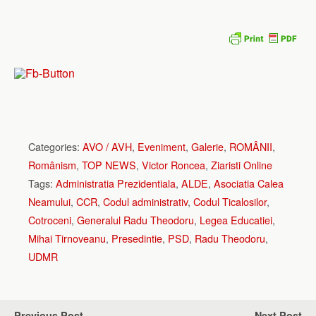
Categories:
AVO / AVH
,
Eveniment
,
Galerie
,
ROMÂNII
,
Românism
,
TOP NEWS
,
Victor Roncea
,
Ziaristi Online
Tags:
Administratia Prezidentiala
,
ALDE
,
Asociatia Calea
Neamului
,
CCR
,
Codul administrativ
,
Codul Ticalosilor
,
Cotroceni
,
Generalul Radu Theodoru
,
Legea Educatiei
,
Mihai Tirnoveanu
,
Presedintie
,
PSD
,
Radu Theodoru
,
UDMR
Previous Post
Next Post