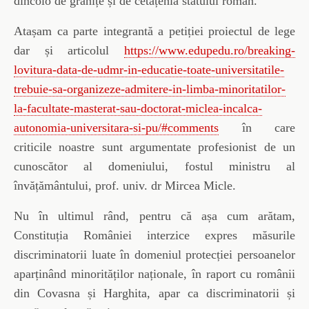
dincolo de granițe și de cetățenia statului român.
Atașam ca parte integrantă a petiției proiectul de lege
dar și articolul
https://www.edupedu.ro/breaking-
lovitura-data-de-udmr-in-educatie-toate-universitatile-
trebuie-sa-organizeze-admitere-in-limba-minoritatilor-
la-facultate-masterat-sau-doctorat-miclea-incalca-
autonomia-universitara-si-pu/#comments
în care
criticile noastre sunt argumentate profesionist de un
cunoscător al domeniului, fostul ministru al
învățământului, prof. univ. dr Mircea Micle.
Nu în ultimul rând, pentru că așa cum arătam,
Constituția României interzice expres măsurile
discriminatorii luate în domeniul protecției persoanelor
aparținând minorităților naționale, în raport cu românii
din Covasna și Harghita, apar ca discriminatorii și