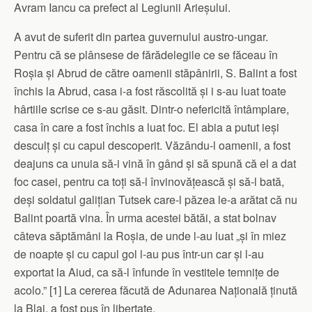
Avram Iancu ca prefect al Legiunii Arieșului.
A avut de suferit din partea guvernului austro-ungar.
Pentru că se plânsese de fărădelegile ce se făceau în
Roșia și Abrud de către oamenii stăpânirii, S. Balint a fost
închis la Abrud, casa i-a fost răscolită și i s-au luat toate
hârtiile scrise ce s-au găsit. Dintr-o nefericită întâmplare,
casa în care a fost închis a luat foc. El abia a putut ieși
desculț și cu capul descoperit. Văzându-l oamenii, a fost
deajuns ca unuia să-i vină în gând și să spună că el a dat
foc casei, pentru ca toți să-l învinovățească și să-l bată,
deși soldatul galițian Tutsek care-l păzea le-a arătat că nu
Balint poartă vina. În urma acestei bătăi, a stat bolnav
câteva săptămâni la Roșia, de unde l-au luat „și în miez
de noapte și cu capul gol l-au pus într-un car și l-au
exportat la Aiud, ca să-l înfunde în vestitele temnițe de
acolo.” [1] La cererea făcută de Adunarea Națională ținută
la Blaj, a fost pus în libertate.