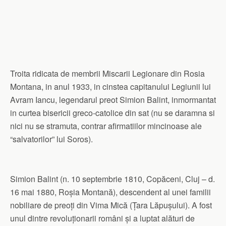
Troita ridicata de membrii Miscarii Legionare din Rosia
Montana, in anul 1933, in cinstea capitanului Legiunii lui
Avram Iancu, legendarul preot Simion Balint, inmormantat
in curtea bisericii greco-catolice din sat (nu se daramna si
nici nu se stramuta, contrar afirmatiilor mincinoase ale
“salvatorilor” lui Soros).
Simion Balint (n. 10 septembrie 1810, Copăceni, Cluj – d.
16 mai 1880, Roșia Montană), descendent al unei familii
nobiliare de preoți din Vima Mică (Țara Lăpușului). A fost
unul dintre revoluționarii români și a luptat alături de