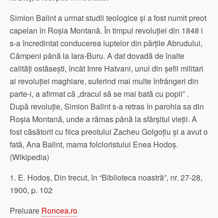
Simion Balint a urmat studii teologice și a fost numit preot
capelan în Roșia Montană. În timpul revoluției din 1848 i
s-a încredintat conducerea luptelor din părțile Abrudului,
Câmpeni până la Iara-Buru. A dat dovadă de înalte
calități ostăsești, încât Imre Hatvani, unul din șefii militari
ai revoluției maghiare, suferind mai multe înfrângeri din
parte-i, a afirmat că „dracul să se mai bată cu popii” .
După revoluție, Simion Balint s-a retras în parohia sa din
Roșia Montană, unde a rămas până la sfârșitul vieții. A
fost căsătorit cu fiica preotului Zacheu Golgoțiu și a avut o
fată, Ana Balint, mama folcloristului Enea Hodoș.
(Wikipedia)
1. E. Hodoș, Din trecut, în “Biblioteca noastră”, nr. 27-28,
1900, p. 102
Preluare
Roncea.ro