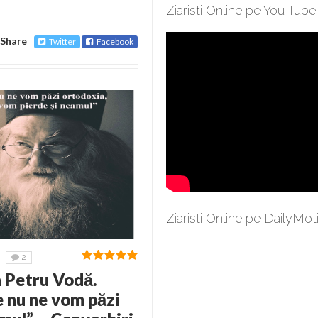
Ziaristi Online pe You Tube
Share
Twitter
Facebook
Ziaristi Online pe DailyMot
2
 Petru Vodă.
nu ne vom păzi