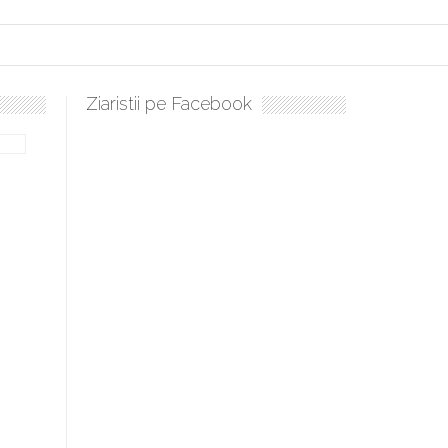
Ziaristii pe Facebook
Sculați, sculați, boieri mari! Sara Nukina are nevoie de ajutorul n