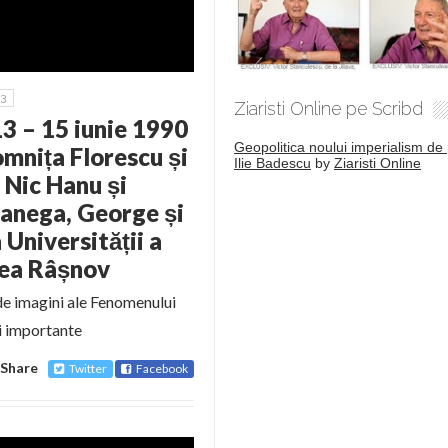
3
Ziaristi Online pe Scribd
13 – 15 iunie 1990
Geopolitica noului imperialism de 
mnița Florescu și
Ilie Badescu
by
Ziaristi Online
 Nic Hanu și
Manega, George și
Universității a
atea Râșnov
 de imagini ale Fenomenului
i importante
Share
Twitter
Facebook