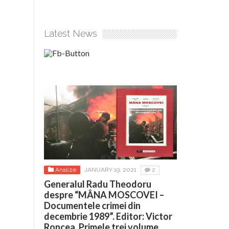
Latest News
Analize
JANUARY 19, 2021
2
Generalul Radu Theodoru
despre “MÂNA MOSCOVEI –
Documentele crimei din
decembrie 1989”. Editor: Victor
Roncea. Primele trei volume