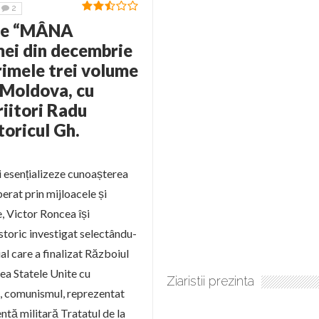
2
pre “MÂNA
ei din decembrie
rimele trei volume
poMoldova, cu
riitori Radu
toricul Gh.
și esențializeze cunoașterea
erat prin mijloacele și
e, Victor Roncea își
storic investigat selectându-
al care a finalizat Războiul
ea Statele Unite cu
Ziaristii prezinta
, comunismul, reprezentat
ă militară Tratatul de la