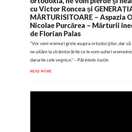
ortodoxia, ne vom pierde şi nea
cu Victor Roncea și GENERAȚI
MĂRTURISITOARE – Aspazia Oțe
Nicolae Purcărea – Mărturii in
de Florian Palas
“Vor veni vremuri grele asupra ortodocşilor, dar să
ne uităm la strâmtorările ce le vom suferi vremelnic
darurile cele veşnice.” – Părintele Justin
READ MORE