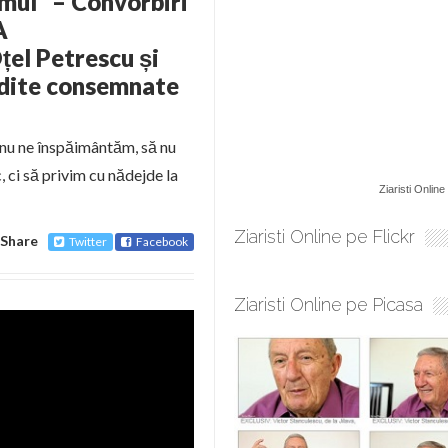
mul” – Convorbiri
A
l Petrescu și
edite consemnate
 nu ne înspăimântăm, să nu
, ci să privim cu nădejde la
Ziaristi Online
Ziaristi Online pe Flickr
Share
Twitter
Facebook
Ziaristi Online pe Picasa