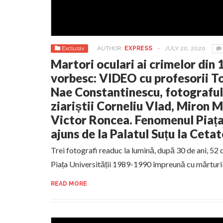
Exclusiv
AUTHOR:
EXPRESS
-
JULY 20, 2020
Martori oculari ai crimelor din 
vorbesc: VIDEO cu profesorii To
Nae Constantinescu, fotograful
ziariștii Corneliu Vlad, Miron 
Victor Roncea. Fenomenul Piața 
ajuns de la Palatul Suțu la Cet
Trei fotografi readuc la lumină, după 30 de ani, 52
Piața Universității 1989-1990 împreună cu mărturi
READ MORE