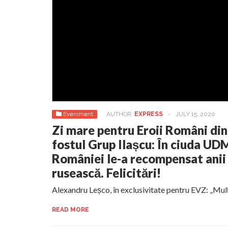
Eveniment
AUTHOR:
EXPRESS
-
JULY 15, 2020
Zi mare pentru Eroii Români din
fostul Grup Ilașcu: În ciuda U
României le-a recompensat anii
rusească. Felicitări!
Alexandru Leșco, în exclusivitate pentru EVZ: „Mu
READ MORE