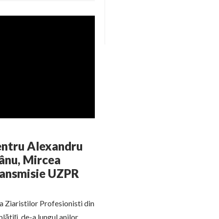
pentru Alexandru
pânu, Mircea
Transmisie UZPR
 Ziaristilor Profesionisti din
ătiți, de-a lungul anilor,