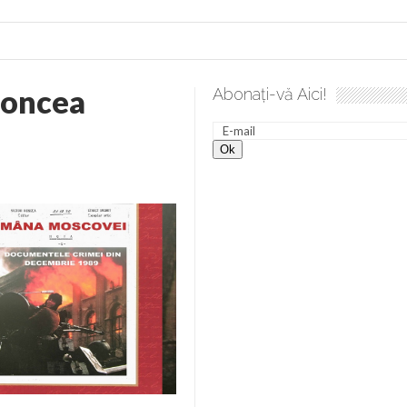
Roncea
Abonați-vă Aici!
 spre desăvârșire. Gând de duminică de Elena Solunca Moise