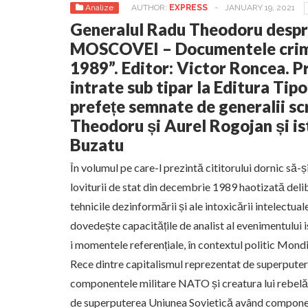
Analize
AUTHOR:
EXPRESS
-
JANUARY 19, 2021
Generalul Radu Theodoru des
MOSCOVEI – Documentele crim
1989”. Editor: Victor Roncea. P
intrate sub tipar la Editura Ti
prefețe semnate de generalii sc
Theodoru și Aurel Rogojan și is
Buzatu
În volumul pe care-l prezintă cititorului dornic să-
loviturii de stat din decembrie 1989 haotizată delib
tehnicile dezinformării și ale intoxicării intelectual
dovedește capacitățile de analist al evenimentului i
i momentele referențiale, în contextul politic Mondi
Rece dintre capitalismul reprezentat de superputer
componentele militare NATO și creatura lui rebelă
de superputerea Uniunea Sovietică având component