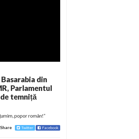
 Basarabia din
DMR, Parlamentul
 de temniță
lțumim, popor român!”
Share
Twitter
Facebook