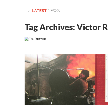
LATEST
NEWS
Tag Archives:
Victor 
Lepădarea de sine și urmarea lui Hristos. Calea