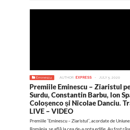
Eminescu
AUTHOR:
EXPRESS
-
JULY 5, 2020
Premiile Eminescu – Ziaristul 
Surdu, Constantin Barbu, Ion S
Coloșenco și Nicolae Danciu. 
LIVE – VIDEO
Premiile ˝Eminescu – Ziaristul˝, acordate de Uniunea
România, se află la cea de-a opta ediție. Au fost răspl