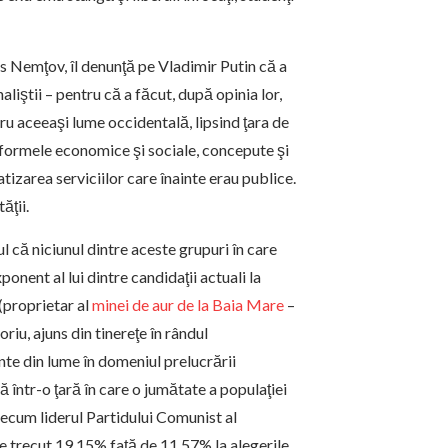
ris Nemţov, îl denunţă pe Vladimir Putin că a
liştii – pentru că a făcut, după opinia lor,
tru aceeaşi lume occidentală, lipsind ţara de
eformele economice şi sociale, concepute şi
tizarea serviciilor care înainte erau publice.
ăţii.
l că niciunul dintre aceste grupuri în care
onent al lui dintre candidaţii actuali la
(proprietar al
minei de aur de la Baia Mare
–
oriu, ajuns din tinereţe în rândul
nte din lume în domeniul prelucrării
 într-o ţară în care o jumătate a populaţiei
precum liderul Partidului Comunist al
e trecut 19,15% faţă de 11,57% la alegerile