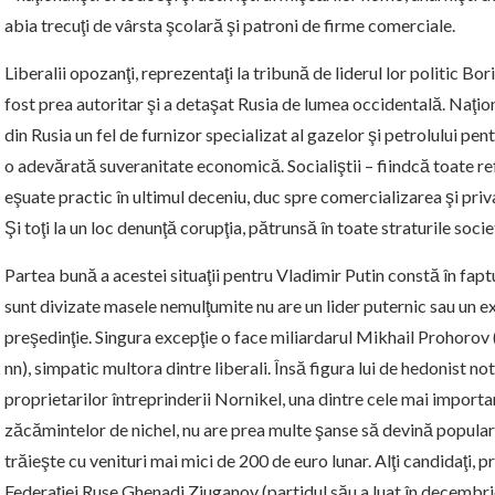
abia trecuţi de vârsta şcolară şi patroni de firme comerciale.
Liberalii opozanţi, reprezentaţi la tribună de liderul lor politic Bo
fost prea autoritar şi a detaşat Rusia de lumea occidentală. Naţiona
din Rusia un fel de furnizor specializat al gazelor şi petrolului pen
o adevărată suveranitate economică. Socialiştii – fiindcă toate r
eşuate practic în ultimul deceniu, duc spre comercializarea şi priva
Şi toţi la un loc denunţă corupţia, pătrunsă în toate straturile societ
Partea bună a acestei situaţii pentru Vladimir Putin constă în faptu
sunt divizate masele nemulţumite nu are un lider puternic sau un exp
preşedinţie. Singura excepţie o face miliardarul Mikhail Prohorov 
nn), simpatic multora dintre liberali. Însă figura lui de hedonist not
proprietarilor întreprinderii Nornikel, una dintre cele mai importa
zăcămintelor de nichel, nu are prea multe şanse să devină populară
trăieşte cu venituri mai mici de 200 de euro lunar. Alţi candidaţi, 
Federaţiei Ruse Ghenadi Ziuganov (partidul său a luat în decembri