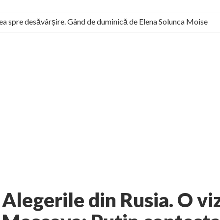
 spre desăvârșire. Gând de duminică de Elena Solunca Moise
 român: “românii sunt slavi, nu latini”. Fostul agent ceaușist de l
2 comments
niment
Galerie
AUTHOR:
EXPRESS
-
MARCH 3, 2012
Alegerile din Rusia. O vi