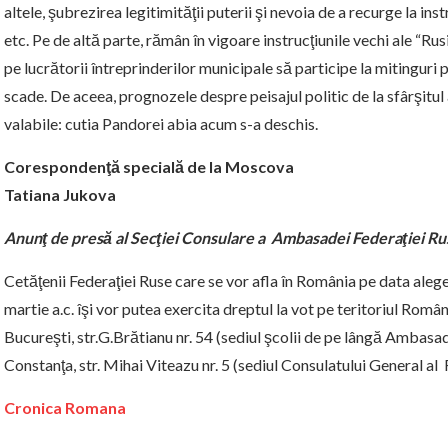
altele, şubrezirea legitimităţii puterii şi nevoia de a recurge la
etc. Pe de altă parte, rămân în vigoare instrucţiunile vechi ale “Rusi
pe lucrătorii întreprinderilor municipale să participe la mitinguri p
scade. De aceea, prognozele despre peisajul politic de la sfârşitu
valabile: cutia Pandorei abia acum s-a deschis.
Corespondenţă specială de la Moscova
Tatiana Jukova
Anunţ de presă al Secţiei Consulare a Ambasadei Federaţiei Ru
Cetăţenii Federaţiei Ruse care se vor afla în România pe data alege
martie a.c. îşi vor putea exercita dreptul la vot pe teritoriul Româ
Bucureşti, str.G.Brătianu nr. 54 (sediul şcolii de pe lângă Ambasad
Constanţa, str. Mihai Viteazu nr. 5 (sediul Consulatului General al 
Cronica Romana