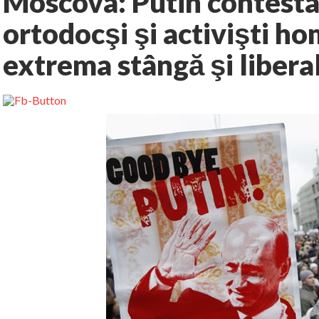
Moscova: Putin contestat
ortodocşi şi activişti ho
extrema stângă şi liberal