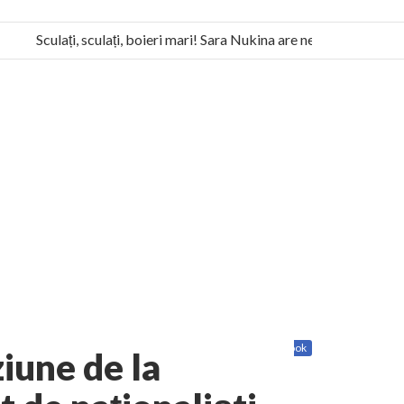
Sculați, sculați, boieri mari! Sara Nukina are nevoie de ajutorul n
a Humanitas militează pentru federalizarea României
Share
Twitter
Facebook
ziune de la