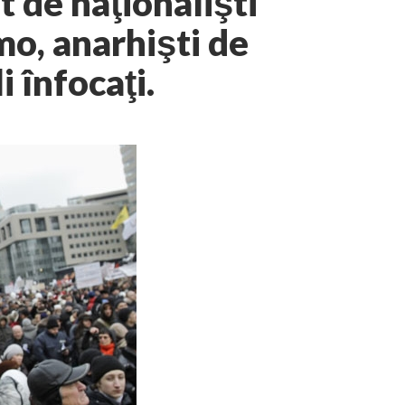
 de naţionalişti
mo, anarhişti de
i înfocaţi.