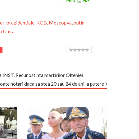
eri prezidentiale
,
KGB
,
Moscopva
,
putin
,
a Unita
a INST. Recunostinta martirilor Olteniei
poate hotari daca sa stea 20 sau 24 de ani la putere