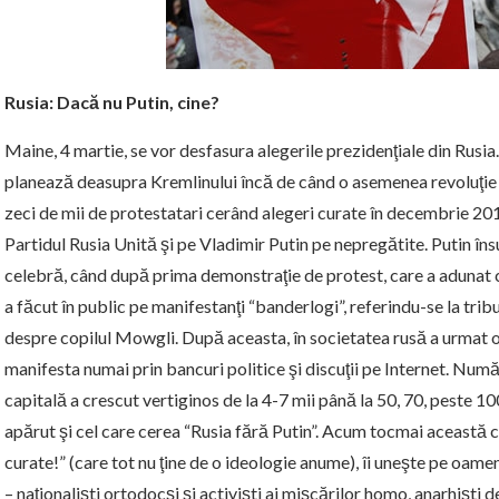
Rusia: Dacă nu Putin, cine?
Maine, 4 martie, se vor desfasura alegerile prezidenţiale din Rusi
planează deasupra Kremlinului încă de când o asemenea revoluţie a 
zeci de mii de protestatari cerând alegeri curate în decembrie 201
Partidul Rusia Unită şi pe Vladimir Putin pe nepregătite. Putin în
celebră, când după prima demonstraţie de protest, care a adunat cât
a făcut în public pe manifestanţi “banderlogi”, referindu-se la trib
despre copilul Mowgli. După aceasta, în societatea rusă a urmat o
manifesta numai prin bancuri politice şi discuţii pe Internet. Numă
capitală a crescut vertiginos de la 4-7 mii până la 50, 70, peste 100
apărut şi cel care cerea “Rusia fără Putin”. Acum tocmai această 
curate!” (care tot nu ţine de o ideologie anume), îi uneşte pe oameni
– naţionalişti ortodocşi şi activişti ai mişcărilor homo, anarhişti d