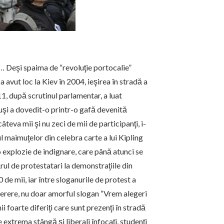
a… Deşi spaima de “revoluţie portocalie”
avut loc la Kiev în 2004, ieşirea în stradă a
1, după scrutinul parlamentar, a luat
suşi a dovedit-o printr-o gafă devenită
eva mii şi nu zeci de mii de participanţi, i-
ul maimuţelor din celebra carte a lui Kipling
 explozie de indignare, care până atunci se
rul de protestatari la demonstraţiile din
 de mii, iar între sloganurile de protest a
cerere, nu doar amorful slogan “Vrem alegeri
i foarte diferiţi care sunt prezenţi în stradă
e extrema stângă şi liberali înfocaţi, studenţi