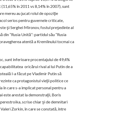
t (11,65% în 2011 vs 8,14% în 2007), sunt
care mereu au jucat rolul de opoziţie
col serios pentru guvernele criticate,
ste şi Serghei Mironov, fostul preşedinte al
nă din “Rusia Unită”: partidul său “Rusia
pravegherea atentă a Kremlinului tocmai ca
oc, sunt inferioare procentajului de 49,4%
capabilitatea oricărui rival al lui Putin de a
oteală l-a făcut pe Vladimir Putin să
prezinte ca protagonistul vieţii politice ce
 în care s-a implicat personal pentru a
i este arestat la demonstraţii, Boris
perestroika, scrise chiar şi de demnitari
Valeri Zorkin, în care se constată, între