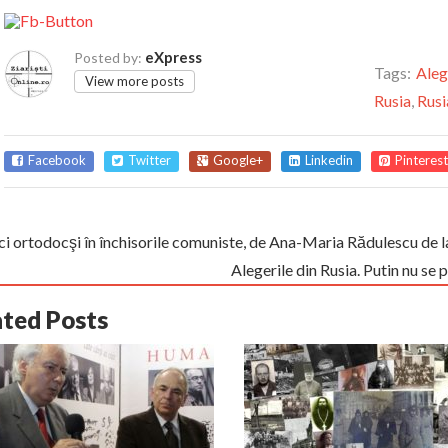
eXpress
Posted by:
Tags:
Aleg
View more posts
Rusia
,
Rusi
Facebook
Twitter
Google+
Linkedin
Pinterest
ci ortodocşi în închisorile comuniste, de Ana-Maria Rădulescu de l
Alegerile din Rusia. Putin nu se 
ated Posts