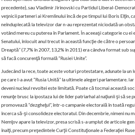
precedente), sau Vladimir Jirinovski cu Partidul Liberal-Democra
veşnicii parteneri ai Kremlinului încă de pe timpul lui Boris Elţîn, 
neînduplecată la televizor dar n-au reprezentat niciodată un obsta
votând mereu cu puterea în Parlament. În aceeaşi categorie cu ei e
Senatului, înlocuit anul trecut în această funcţie de către o persoa
Dreaptă” (7,7% în 2007, 13,2% în 2011) era cândva format sub su
să facă concurenţă formală “Rusiei Unite”.
Judecând la rece, toate aceste voturi protestatare, adunate la un l
pe care l-a avut “Rusia Unită” la ultimele alegeri parlamentare. Iar 
deveni nucleul revoltei este limitată. Poate că tocmai această soc
renunţe brusc la ipostaza lui de lider patriarhal al naţiunii şi să se 
promovează “dezgheţul”, într-o campanie electorală în toată regula
încerca să-şi consolideze electoratul. Din decembrie, nimeni nu ma
Nemţov apare la televizor, presa scrisă s-a umplut de articole gen 
înalţi, precum preşedintele Curţii Constituţionale a Federaţiei Ruse 