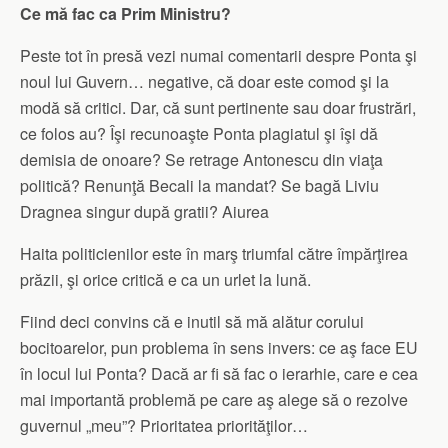
Ce mă fac ca Prim Ministru?
Peste tot în presă vezi numai comentarii despre Ponta şi
noul lui Guvern… negative, că doar este comod şi la
modă să critici. Dar, că sunt pertinente sau doar frustrări,
ce folos au? Îşi recunoaşte Ponta plagiatul şi îşi dă
demisia de onoare? Se retrage Antonescu din viaţa
politică? Renunţă Becali la mandat? Se bagă Liviu
Dragnea singur după gratii? Aiurea
Haita politicienilor este în marş triumfal către împărţirea
prăzii, şi orice critică e ca un urlet la lună.
Fiind deci convins că e inutil să mă alătur corului
bocitoarelor, pun problema în sens invers: ce aş face EU
în locul lui Ponta? Dacă ar fi să fac o ierarhie, care e cea
mai importantă problemă pe care aş alege să o rezolve
guvernul „meu”? Prioritatea priorităţilor…