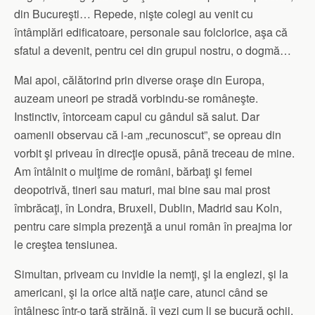
din Bucureşti… Repede, nişte colegi au venit cu
întâmplări edificatoare, personale sau folclorice, aşa că
sfatul a devenit, pentru cei din grupul nostru, o dogmă…
Mai apoi, călătorind prin diverse oraşe din Europa,
auzeam uneori pe stradă vorbindu-se româneşte.
Instinctiv, întorceam capul cu gândul să salut. Dar
oamenii observau că i-am „recunoscut”, se opreau din
vorbit şi priveau în direcţie opusă, până treceau de mine.
Am întâlnit o mulţime de români, bărbaţi şi femei
deopotrivă, tineri sau maturi, mai bine sau mai prost
îmbrăcaţi, în Londra, Bruxell, Dublin, Madrid sau Koln,
pentru care simpla prezenţă a unui român în preajma lor
le creştea tensiunea.
Simultan, priveam cu invidie la nemţi, şi la englezi, şi la
americani, şi la orice altă naţie care, atunci când se
întâlnesc într-o ţară străină, îi vezi cum li se bucură ochii,