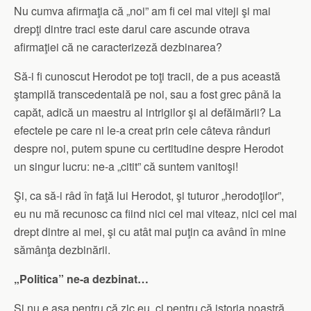
Nu cumva afirmaţia că „noi” am fi cei mai viteji şi mai
drepţi dintre traci este darul care ascunde otrava
afirmaţiei că ne caracterizeză dezbinarea?
Să-i fi cunoscut Herodot pe toţi tracii, de a pus această
ştampilă transcedentală pe noi, sau a fost grec până la
capăt, adică un maestru al intrigilor şi al defăimării? La
efectele pe care ni le-a creat prin cele câteva rânduri
despre noi, putem spune cu certitudine despre Herodot
un singur lucru: ne-a „citit” că suntem vanitoşi!
Şi, ca să-i râd în faţă lui Herodot, şi tuturor „herodoţilor”,
eu nu mă recunosc ca fiind nici cel mai viteaz, nici cel mai
drept dintre ai mei, şi cu atât mai puţin ca având în mine
sămânţa dezbinării.
„Politica” ne-a dezbinat…
Şi nu e aşa pentru că zic eu, ci pentru că istoria noastră