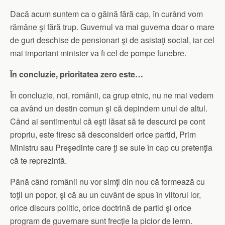
Dacă acum suntem ca o găină fără cap, în curând vom
rămâne şi fără trup. Guvernul va mai guverna doar o mare
de guri deschise de pensionari şi de asistaţi social, iar cel
mai important minister va fi cel de pompe funebre.
În concluzie, prioritatea zero este…
În concluzie, noi, românii, ca grup etnic, nu ne mai vedem
ca având un destin comun şi că depindem unul de altul.
Când ai sentimentul că eşti lăsat să te descurci pe cont
propriu, este firesc să desconsideri orice partid, Prim
Ministru sau Preşedinte care ţi se suie în cap cu pretenţia
că te reprezintă.
Până când românii nu vor simţi din nou că formează cu
toţii un popor, şi că au un cuvânt de spus în viitorul lor,
orice discurs politic, orice doctrină de partid şi orice
program de guvernare sunt frecţie la picior de lemn.