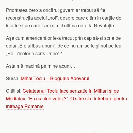
Prioritatea zero a oricărui guvern ar trebui să fie
reconstrucţia acelui „noi”, despre care citim în carţile de
istorie şi pe care l-am simţit ultima oară la Revoluţie.
Aşa cum americanilor le-a trecut prin cap să-şi scrie pe
dolar „E pluribus unum”, de ce nu am scrie şi noi pe leu
„Pe Tricolor e scris Unire”?
Asta mă macină pe mine acum…
Sursa:
Mihai Tociu – Blogurile Adevarul
Cititi si:
Cetateanul Tociu face senzatie in Militari si pe
Mediafax: “Eu cu cine votez?”. O stire si o intrebare pentru
intreaga Romanie