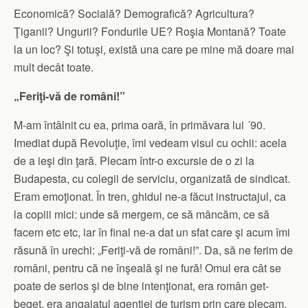
Economică? Socială? Demografică? Agricultura?
Ţiganii? Ungurii? Fondurile UE? Roşia Montană? Toate
la un loc? Şi totuşi, există una care pe mine mă doare mai
mult decât toate.
„Feriţi-vă de români!”
M-am întâlnit cu ea, prima oară, în primăvara lui ´90.
Imediat după Revoluţie, îmi vedeam visul cu ochii: acela
de a ieşi din ţară. Plecam într-o excursie de o zi la
Budapesta, cu colegii de serviciu, organizată de sindicat.
Eram emoţionat. În tren, ghidul ne-a făcut instructajul, ca
la copiii mici: unde să mergem, ce să mâncăm, ce să
facem etc etc, iar în final ne-a dat un sfat care şi acum îmi
răsună în urechi: „Feriţi-vă de români!”. Da, să ne ferim de
români, pentru că ne înşeală şi ne fură! Omul era cât se
poate de serios şi de bine intenţionat, era român get-
beget, era angajatul agenţiei de turism prin care plecam,