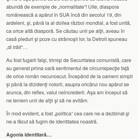
abundă de exemple de „normalitate”! Uite, diaspora
românească a apărut în SUA încă din secolul 19, din
ardeleni, şi, până la al doilea război mondial, a fost unită,
ca orice altă diasporă. Se căutau unii pe alţii, aveau în
casă pleduri şi poze cu strămoşii lor, la Detroit spuneau
„di trăit”…
Au fost fugarii falşi, trimişi de Securitatea comunistă, care
au generat prima oară sentimentul de circumspecţie faţă
de orice român necunoscut. Începând de la oameni simpli
şi până la dizidenţi notorii, asupra oricărui nou apărut se
arunca, din reflex, valul neîncrederii. Aşa am început să
ne temem unii de alţii şi să ne evităm.
În mod evident, a fost „politica” cea care ne-a dezbinat şi
ne-a făcut să fugim de identitatea noastră.
Agonia identitară…