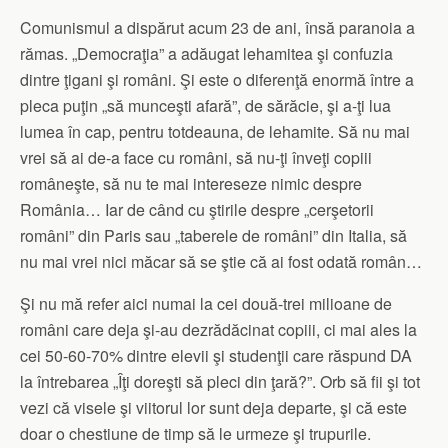
Comunismul a dispărut acum 23 de ani, însă paranoia a
rămas. „Democraţia” a adăugat lehamitea şi confuzia
dintre ţigani şi români. Şi este o diferenţă enormă între a
pleca puţin „să munceşti afară”, de sărăcie, şi a-ţi lua
lumea în cap, pentru totdeauna, de lehamite. Să nu mai
vrei să ai de-a face cu români, să nu-ţi înveţi copiii
româneşte, să nu te mai intereseze nimic despre
România… Iar de când cu ştirile despre „cerşetorii
români” din Paris sau „taberele de români” din Italia, să
nu mai vrei nici măcar să se ştie că ai fost odată român…
Şi nu mă refer aici numai la cei două-trei milioane de
români care deja şi-au dezrădăcinat copiii, ci mai ales la
cei 50-60-70% dintre elevii şi studenţii care răspund DA
la întrebarea „Îţi doreşti să pleci din ţară?”. Orb să fii şi tot
vezi că visele şi viitorul lor sunt deja departe, şi că este
doar o chestiune de timp să le urmeze şi trupurile.