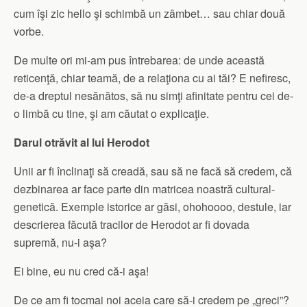
cum îşi zic hello şi schimbă un zâmbet… sau chiar două
vorbe.
De multe ori mi-am pus întrebarea: de unde această
reticenţă, chiar teamă, de a relaţiona cu ai tăi? E nefiresc,
de-a dreptul nesănătos, să nu simţi afinitate pentru cei de-
o limbă cu tine, şi am căutat o explicaţie.
Darul otrăvit al lui Herodot
Unii ar fi înclinaţi să creadă, sau să ne facă să credem, că
dezbinarea ar face parte din matricea noastră cultural-
genetică. Exemple istorice ar găsi, ohohoooo, destule, iar
descrierea făcută tracilor de Herodot ar fi dovada
supremă, nu-i aşa?
Ei bine, eu nu cred că-i aşa!
De ce am fi tocmai noi aceia care să-i credem pe „greci”?