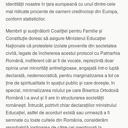
identității noastre în țara europeană cu unul dintre cele
mai ridicate procente de oameni credincioși din Europa,
conform statisticilor.
Membrii şi susţinătorii Coaliţiei pentru Familie și
Constituție doresc să asigure Ministerul Educaţiei
Naţionale că protestele izolate provenite din societatea
civilă, legate de încheierea acestui protocol cu Patriarhia
Română, indiferent cât ar fi de vocale, reprezintă doar
opinia unei minorități antireligioase, angajată într-o luptă
declarată, nedemocratică, pentru marginalizarea a tot ce
ține de spiritualitate în spațiul public și care dorește, în
special, minimalizarea rolului pe care Biserica Ortodoxă
Română l-a avut și îl are în structurarea societății
românești. Întrucât, potrivit chiar declarațiilor ministrului
Educației, astfel de acorduri există sau urmează a fi
semnate cu toate cultele din România, considerăm
reprobabilă instigarea de către cei menționați la