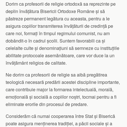
Dorim ca profesorii de religie ortodoxă sa reprezinte pe
deplin învățătura Bisericii Ortodoxe Române și să
păstreze permanent legătura cu aceasta, pentru a le
asigura copiilor transmiterea învățăturii de credință pe
care noi, formați în timpul regimului comunist, nu am
dobândit-o în cadrul școlii. Suntem favorabili ca și
celelalte culte și denominațiuni să semneze cu instituțiile
abilitate protocoale asemănătoare, care vor duce la un
învățământ religios de calitate.
Ne dorim ca profesorii de religie sa aibă pregătirea
teologică necesară predării acestei discipline importante,
care contribuie major la formarea intelectuală, morală,
emoțională și socială a copiilor noștri, tocmai pentru a fi
eliminate erorile din procesul de predare.
Considerăm că numai cooperarea între Stat și Biserică
poate asigura menținerea tradiției, a păcii sociale și a