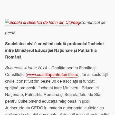
Comunicat de
presă
Societatea civilă creștină salută protocolul încheiat
între Ministerul Educaţiei Naţionale și Patriarhia
Română
București, 4 iunie 2014 –
Coaliţia pentru Familie și
Constituție (
www.coalitiapentrufamilie.ro
), for al societăţii
civile, constituit din peste 30 de asociații și fundații,
sprijină protocolul încheiat între Ministerul Educaţiei
Naţionale, Patriarhia Română şi Secretariatul de Stat
pentru Culte privind educaţia religioasă în şcoli.
Jurisprudența CEDO în materia autonomiei cultelor, cu
aplicare la statutul personalului de cult în școli, este astfel