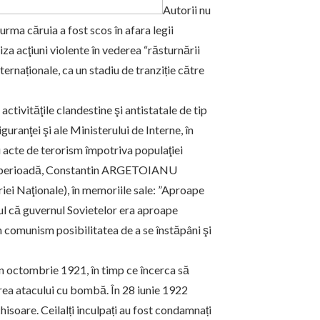
Autorii nu
 urma căruia a fost scos în afara legii
a acţiuni violente în vederea “răsturnării
ernaționale, ca un stadiu de tranziție către
 activităţile clandestine şi antistatale de tip
guranţei şi ale Ministerului de Interne, în
 acte de terorism împotriva populaţiei
acea perioadă, Constantin ARGETOIANU
ei Naţionale), în memoriile sale: ”Aproape
tul că guvernul Sovietelor era aproape
în comunism posibilitatea de a se înstăpâni şi
în octombrie 1921, în timp ce încerca să
rea atacului cu bombă. În 28 iunie 1922
isoare. Ceilalți inculpați au fost condamnați