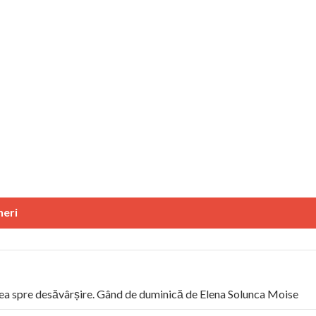
neri
a spre desăvârșire. Gând de duminică de Elena Solunca Moise
l român: “românii sunt slavi, nu latini”. Fostul agent ceaușist de 