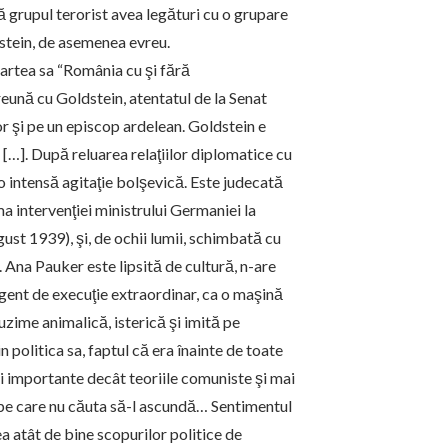
că grupul terorist avea legături cu o grupare
tein, de asemenea evreu.
artea sa “România cu şi fără
eună cu Goldstein, atentatul de la Senat
or şi pe un episcop ardelean. Goldstein e
 […]. După reluarea relaţiilor diplomatice cu
o intensă agitaţie bolşevică. Este judecată
a intervenţiei ministrului Germaniei la
ust 1939), şi, de ochii lumii, schimbată cu
 Ana Pauker este lipsită de cultură, n-are
 agent de execuţie extraordinar, ca o maşină
ruzime animalică, isterică şi imită pe
politica sa, faptul că era înainte de toate
i importante decât teoriile comuniste şi mai
pt pe care nu căuta să-l ascundă… Sentimentul
ea atât de bine scopurilor politice de