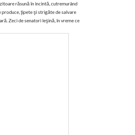
ozitoare răsună în incintă, cutremurând
 produce, ţipete şi strigăte de salvare
fară. Zeci de senatori leşină, în vreme ce