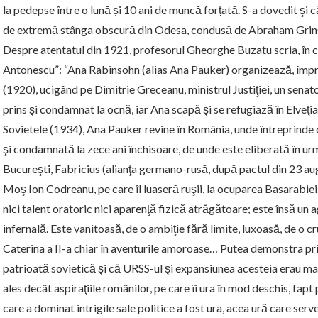
la pedepse între o lună și 10 ani de muncă forțată. S-a dovedit şi 
de extremă stânga obscură din Odesa, condusă de Abraham Grins
Despre atentatul din 1921, profesorul Gheorghe Buzatu scria, în c
Antonescu”: “Ana Rabinsohn
(alias Ana Pauker)
organizează, împr
(1920), ucigând pe Dimitrie Greceanu, ministrul Justiţiei, un senat
prins şi condamnat la ocnă, iar Ana scapă şi se refugiază în Elveţia
Sovietele (1934), Ana Pauker revine în România, unde întreprinde 
şi condamnată la zece ani închisoare, de unde este eliberată în urm
Bucureşti, Fabricius (alianţa germano-rusă, după pactul din 23 aug
Moş Ion Codreanu, pe care îl luaseră ruşii, la ocuparea Basarabiei.
nici talent oratoric nici aparenţă fizică atrăgătoare; este însă un
infernală. Este vanitoasă, de o ambiţie fără limite, luxoasă, de o c
Caterina a II-a chiar în aventurile amoroase… Putea demonstra prin 
patrioată sovietică şi că URSS-ul şi expansiunea acesteia erau ma
ales decât aspiraţiile românilor, pe care îi ura în mod deschis, fa
care a dominat intrigile sale politice a fost ura, acea ură care serv