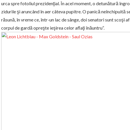
urca spre fotoliul prezidenţial. În acel moment, o detunătură îngr
zidurile şi aruncând în aer câteva pupitre. O panică neînchipuită se
răsună, în vreme ce, într-un lac de sânge, doi senatori sunt scoşi a
corpul de gardă opreşte ieşirea celor aflaţi înăuntru“.