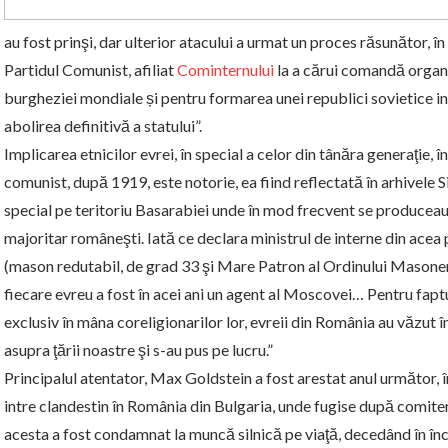
au fost prinşi, dar ulterior atacului a urmat un proces răsunător, în
Partidul Comunist, afiliat
Cominternului
la a cărui comandă organiz
burgheziei mondiale și pentru formarea unei republici sovietice int
abolirea definitivă a statului”.
Implicarea etnicilor evrei, în special a celor din tânăra generaţie, în
comunist, după 1919, este notorie, ea fiind reflectată în arhivele Si
special pe teritoriu Basarabiei unde în mod frecvent se produceau
majoritar româneşti. Iată ce declara ministrul de interne din 
(mason redutabil, de grad 33 şi Mare Patron al Ordinului Masoneri
fiecare evreu a fost în acei ani un agent al Moscovei… Pentru fap
exclusiv în mâna coreligionarilor lor, evreii din România au văzut 
asupra ţării noastre şi s-au pus pe lucru.”
Principalul atentator, Max Goldstein a fost arestat anul următor, 
intre clandestin în România din Bulgaria, unde fugise după comite
acesta a fost condamnat la muncă silnică pe viaţă, decedând în înch