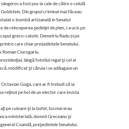
sângeros a fost pus la cale de către o celulă
 Goldstein. Din grupul criminal mai făceau
instalat o bombă artizanală în Senatul
e de reînceperea şedinţei de plen, i-a ucis pe
iscopul greco-catolic Demetriu Radu și pe
 printre care chiar președintele Senatului,
x Roman Ciorogariu.
ezidenţial, lângă fotoliul regal şi cel al
că, modificat şi căruia i se adăugase un
t Octavian Goga, care ar fi trebuit să ia
e reţinut pe hol de un elector care insista
laţi pe culoare şi la bufet, tocmai erau
anca ministerială, domnii Greceanu şi
 general Coandă, preşedintele Senatului,