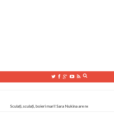
Sculați, sculați, boieri mari! Sara Nukina are nevoie de ajutorul n
la Humanitas militează pentru federalizarea României