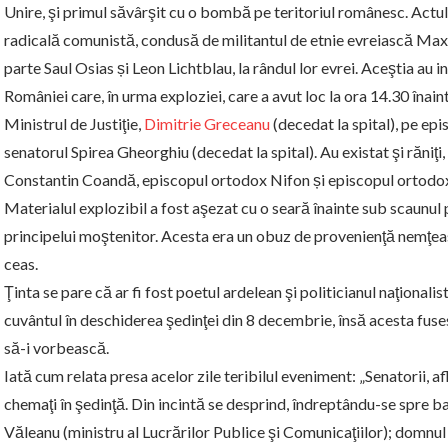
Unire, şi primul săvârşit cu o bombă pe teritoriul românesc. Actul 
radicală comunistă, condusă de militantul de etnie evreiască Max
parte Saul Osias și Leon Lichtblau, la rândul lor evrei. Aceştia au 
României care, în urma exploziei, care a avut loc la ora 14.30 înaint
Ministrul de Justiţie,
Dimitrie Greceanu
(decedat la spital), pe ep
senatorul Spirea Gheorghiu (decedat la spital). Au existat şi răniţi,
Constantin Coandă, episcopul ortodox Nifon și episcopul ortodo
Materialul explozibil a fost aşezat cu o seară înainte sub scaunul pr
principelui moştenitor. Acesta era un obuz de provenienţă nemţeas
ceas.
Ţinta se pare că ar fi fost poetul ardelean şi politicianul naţionalis
cuvântul în deschiderea şedinţei din 8 decembrie, însă acesta fuses
să-i vorbească.
Iată cum relata presa acelor zile teribilul eveniment: „Senatorii, af
chemaţi în şedinţă. Din incintă se desprind, îndreptându-se spre b
Văleanu (ministru al Lucrărilor Publice şi Comunicaţiilor); domnul