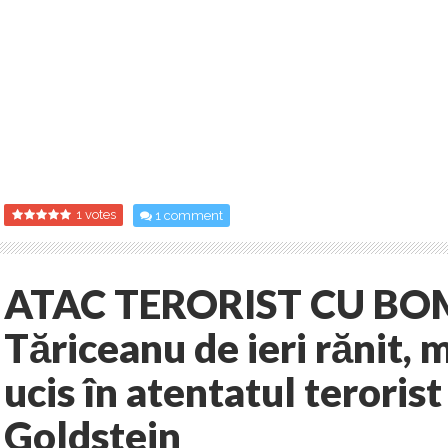
1 votes
1 comment
ATAC TERORIST CU BO
Tăriceanu de ieri rănit, m
ucis în atentatul terorist
Goldstein