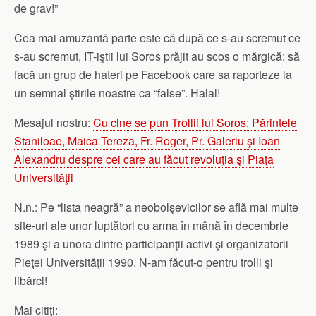
de grav!”
Cea mai amuzantă parte este că după ce s-au scremut ce
s-au scremut, IT-iştii lui Soros prăjit au scos o mărgică: să
facă un grup de hateri pe Facebook care sa raporteze la
un semnal ştirile noastre ca “false”. Halal!
Mesajul nostru:
Cu cine se pun Trollii lui Soros: Părintele
Staniloae, Maica Tereza, Fr. Roger, Pr. Galeriu şi Ioan
Alexandru despre cei care au făcut revoluţia şi Piaţa
Universităţii
N.n.: Pe “lista neagră” a neobolşevicilor se află mai multe
site-uri ale unor luptători cu arma în mână în decembrie
1989 şi a unora dintre participanţii activi şi organizatorii
Pieţei Universităţii 1990. N-am făcut-o pentru trolli şi
libărci!
Mai citiţi: