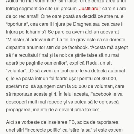
Adica nu mai vorbim de “stiri false” ci de cenzurarea unui
intreg segment de site-uri precum „
Justitiarul
” care nu are
deloc reclama!!! Cine oare poată sa decidă ce stire nu e
“oportuna”, cea care il injura pe Dragnea sau cea care il
injura pe Iohannis? Se pare ca avem aici un adevarat
“Minister al adevarului”. La fel de grav este ca se doreste
disparitia anumitor stiri de pe facebook. “Acesta mă aștept
să fie rezultatul final și la noi: ca știrile false să nu mai
apară pe paginile oamenilor”, explică Radu, un alt
“voluntar”: „O să avem un tool care le va detecta automat
şi le va posta într-un fel foarte uşor pentru cei 30.000,
sperăm noi să ajungem cam la 30.000 de voluntari, care
să raporteze aceste ştiri. În felul acesta, Facebook le va
descoperi mult mai repede şi va putea să le oprească
propagarea, înainte de a deveni prea toxice”.
Aici se vorbeste de inselarea FB, adica de raportarea
unei stiri “incorecte politic” ca “stire falsa” si este extrem