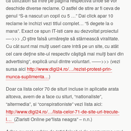
ca utilizatori sa intre pe pagina respectiva unde se vor
deschide diverse reclame. O astfel de stire ar fi ceva de
genul “S-a nascut un copil cu 5 …” Dai click apar 10
reclame le inchizi vezi titlul complet… “5 degete la o
mana”. Exact ce spun IT-isti care au dezvoltat proiectul
—->>> „O ştire falsă urmăreşte să stârnească viralitate.
Cu cât sunt mai mulţi useri care intră pe un site, cu atât
cel care deţine site-ul respectiv câştigă mai mulţi bani din
advertising”, explică unul dintre voluntari. ——>>> (vezi
sursa aici
http://www.digi24.ro/…/rezist-protest-prin-
munca-suplimenta…
)
Doar ca lista celor 70 de situri incluse in aplicatie arata
altceva, avem de a face cu situri, “nationaliste”,
“altermedia”, si “conspirationiste” vezi lista aici:
http://www.digi24.ro/…/lista-celor-71-de-site-uri-trecute-
l…
(Ziaristi Online pe”lista neagra” – n.n.)