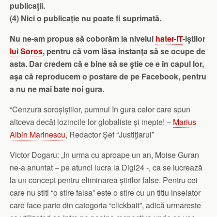
publicaţii.
(4) Nici o publicaţie nu poate fi suprimată.
Nu ne-am propus să coborâm la nivelul
hater-IT
-iştilor
lui Soros
, pentru că vom lăsa instanţa să se ocupe de
asta. Dar credem că e bine să se ştie ce e în capul lor,
aşa că reproducem o postare de pe Facebook, pentru
a nu ne mai bate noi gura.
“Cenzura soroșiștilor, pumnul în gura celor care spun
altceva decât lozincile lor globaliste și inepte! –
Marius
Albin Marinescu
, Redactor Şef “Justiţiarul”
Victor Dogaru: „In urma cu aproape un an, Moise Guran
ne-
a anuntat – pe atunci lucra la Digi24 -, ca se lucrează
la un concept pentru eliminarea știrilor false. Pentru cei
care nu stiti “o stire falsa” este o stire cu un titlu inselator
care face parte din categoria “clickbait”, adică urmareste