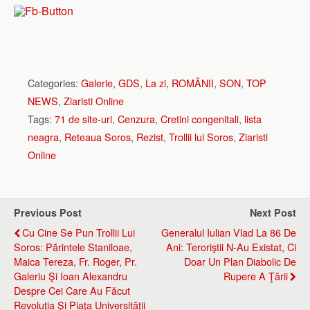
Categories:
Galerie
,
GDS
,
La zi
,
ROMÂNII
,
SON
,
TOP
NEWS
,
Ziaristi Online
Tags:
71 de site-uri
,
Cenzura
,
Cretini congenitali
,
lista
neagra
,
Reteaua Soros
,
Rezist
,
Trollii lui Soros
,
Ziaristi
Online
Previous Post
Next Post
Cu Cine Se Pun Trollii Lui
Generalul Iulian Vlad La 86 De
Soros: Părintele Staniloae,
Ani: Teroriştii N-Au Existat, Ci
Maica Tereza, Fr. Roger, Pr.
Doar Un Plan Diabolic De
Galeriu Şi Ioan Alexandru
Rupere A Ţării
Despre Cei Care Au Făcut
Revoluţia Şi Piaţa Universităţii