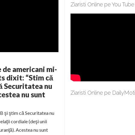
Ziaristi Online pe You Tube
e de americani mi-
s dixit: “Stim că
ă Securitatea nu
Ziaristi Online pe DailyMot
cestea nu sunt
B şi ştim că Securitatea nu
laţii cordiale (deşi unii
guranţă). Acestea nu sunt