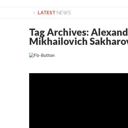
LATEST
NEWS
Tag Archives:
Alexand
Lepădarea de sine și urmarea lui Hristos. Calea spre 
Mikhailovich Sakharo