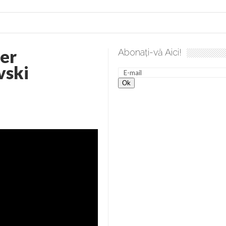
er
Abonați-vă Aici!
desăvârșire. Gând de duminică de Elena Solunca Moise
Scul
vski