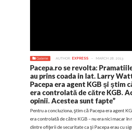
Galerie
AUTHOR:
EXPRESS
-
MARCH 28, 2013
Pacepa.ro se revolta: Pramatiil
au prins coada in lat. Larry Watt
Pacepa era agent KGB şi ştim c
era controlată de către KGB. A
opinii. Acestea sunt fapte”
Pentru a concluziona, ştim că Pacepa era agent KG
era controlată de către KGB – nu era nici macar în re
dintre ofiţerii de securitate ca şi Pacepa erau cu si