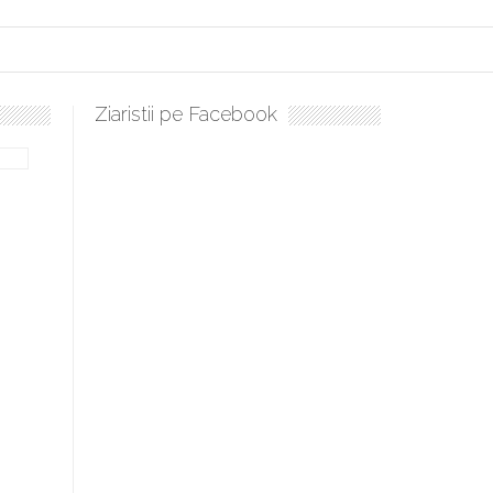
Ziaristii pe Facebook
ați, sculați, boieri mari! Sara Nukina are nevoie de ajutorul nostru!