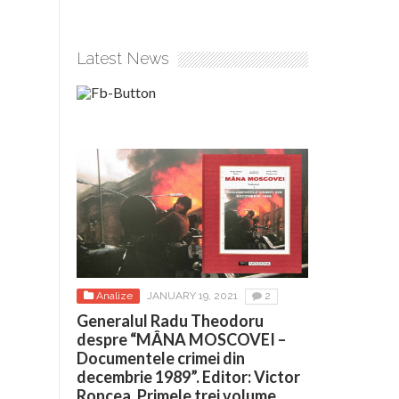
Latest News
Analize
JANUARY 19, 2021
2
Generalul Radu Theodoru
despre “MÂNA MOSCOVEI –
Documentele crimei din
decembrie 1989”. Editor: Victor
Roncea. Primele trei volume