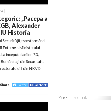
4
tegoric: „Pacepa a
 KGB, Alexander
IU Historia
al Securităţii, transformând
ţii Externe a Ministerului
 La începutul anilor ’50,
n România şi din Securitate.
irectoratului I din NKVD,
Share
Twitter
Facebook
Ziaristii prezinta