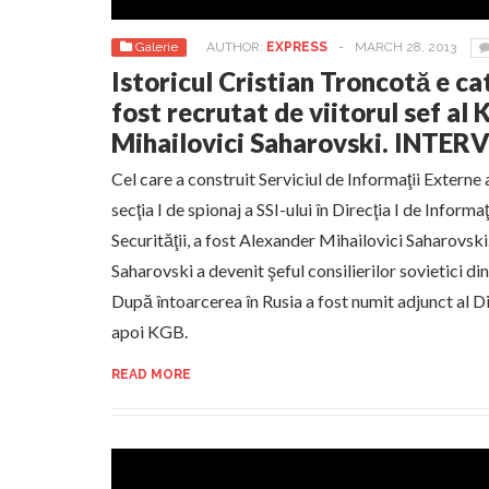
Galerie
AUTHOR:
EXPRESS
-
MARCH 28, 2013
Istoricul Cristian Troncotă e ca
fost recrutat de viitorul sef al
Mihailovici Saharovski. INTERV
Cel care a construit Serviciul de Informaţii Externe 
secţia I de spionaj a SSI-ului în Direcţia I de Informa
Securităţii, a fost Alexander Mihailovici Saharovski.
Saharovski a devenit şeful consilierilor sovietici di
După întoarcerea în Rusia a fost numit adjunct al D
apoi KGB.
READ MORE