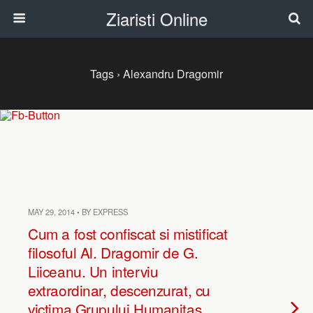
Ziaristi Online
Tags › Alexandru Dragomir
MAY 29, 2014 • BY EXPRESS
Cum a fost confiscat si mistificat
filosoful Al. Dragomir de G.
Liiceanu. Un interviu
extraordinar, descenzurat, cu
victima Grupului Humanitas,