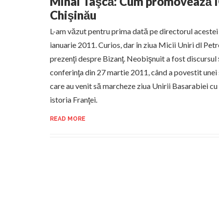
Mihai Taşcă: Cum promovează I
Chişinău
L-am văzut pentru prima dată pe directorul acestei in
ianuarie 2011. Curios, dar în ziua Micii Uniri dl Pet
prezenţi despre Bizanţ. Neobişnuit a fost discursul 
conferinţa din 27 martie 2011, când a povestit unei s
care au venit să marcheze ziua Unirii Basarabiei 
istoria Franţei.
READ MORE