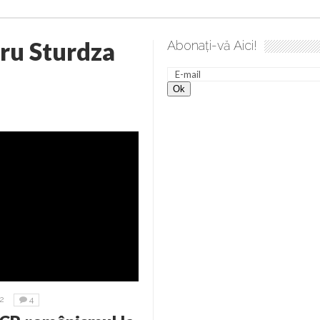
ru Sturdza
Abonați-vă Aici!
2
4