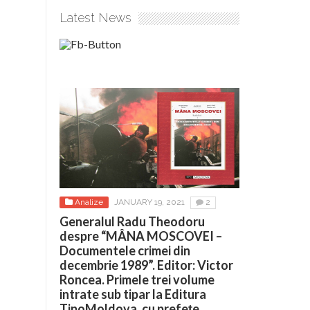
Latest News
Analize
JANUARY 19, 2021
2
Generalul Radu Theodoru
despre “MÂNA MOSCOVEI –
Documentele crimei din
decembrie 1989”. Editor: Victor
Roncea. Primele trei volume
intrate sub tipar la Editura
TipoMoldova, cu prefețe