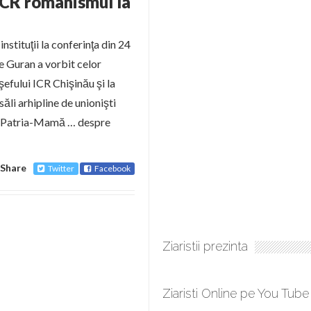
CR românismul la
stituţii la conferinţa din 24
re Guran a vorbit celor
şefului ICR Chişinău şi la
ăli arhipline de unionişti
cu Patria-Mamă … despre
Share
Twitter
Facebook
Ziaristii prezinta
Ziaristi Online pe You Tube