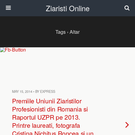
Ziaristi Online
Tags › Altar
MAY 15, 2014 • BY EXPRESS
Premiile Uniunii Ziaristilor
Profesionisti din Romania si
Raportul UZPR pe 2013.
Printre laureati, fotografa
Cristina Nichitus Roncea si un