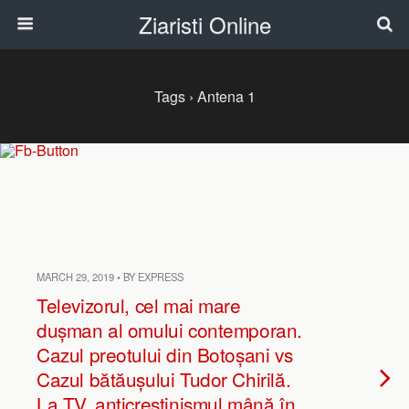
Ziaristi Online
Tags › Antena 1
MARCH 29, 2019 • BY EXPRESS
Televizorul, cel mai mare
dușman al omului contemporan.
Cazul preotului din Botoșani vs
Cazul bătăușului Tudor Chirilă.
La TV, anticreștinismul mână în