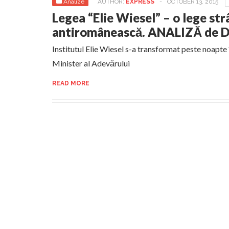
Analize
AUTHOR:
EXPRESS
-
OCTOBER 13, 2015
Legea “Elie Wiesel” – o lege st
antiromânească. ANALIZĂ de D
Institutul Elie Wiesel s-a transformat peste noapte î
Minister al Adevărului
READ MORE