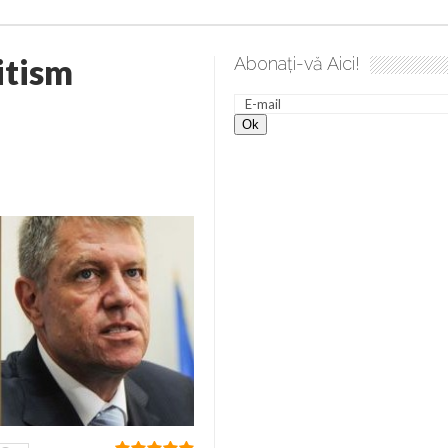
itism
Abonați-vă Aici!