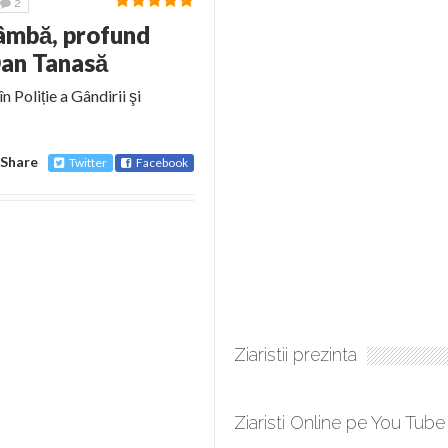
2
râmbă, profund
an Tanasă
n Poliție a Gândirii şi
Share
Twitter
Facebook
Ziaristii prezinta
Ziaristi Online pe You Tube