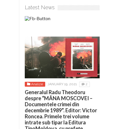
Latest News
Analize
JANUARY 19, 2021
2
Generalul Radu Theodoru
despre “MÂNA MOSCOVEI –
Documentele crimei din
decembrie 1989”. Editor: Victor
Roncea. Primele trei volume
intrate sub tipar la Editura
TipoMoldova, cu prefețe