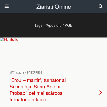
Ziaristi Online
Tags › “Apostolul” KGB
MAY 4, 2015 • BY EXPRESS
“Erou – martir”, turnător al
Securităţii: Sorin Antohi.
Probabil cel mai scârbos
turnător din lume