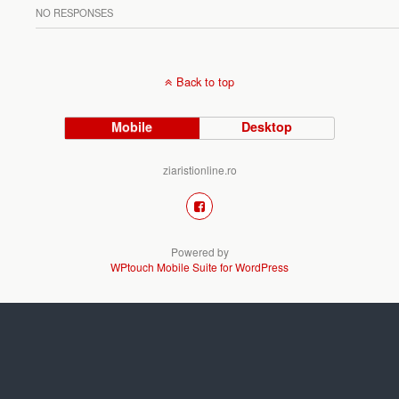
NO RESPONSES
Back to top
Mobile
Desktop
ziaristionline.ro
Powered by
WPtouch Mobile Suite for WordPress