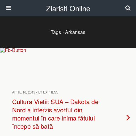
Ziaristi Online
Tags › Arkansas
APRIL 16, 2013 • BY EXPRESS
Cultura Vietii: SUA – Dakota de
Nord a interzis avortul din
momentul în care inima fătului
începe să bată